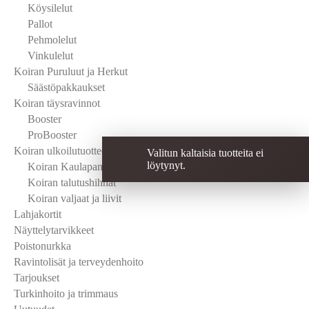
Köysilelut
Pallot
Pehmolelut
Vinkulelut
Koiran Puruluut ja Herkut
Säästöpakkaukset
Koiran täysravinnot
Booster
ProBooster
Koiran ulkoilutuotteet
Valitun kaltaisia tuotteita ei
löytynyt.
Koiran Kaulapannat
Koiran talutushihnat
Koiran valjaat ja liivit
Lahjakortit
Näyttelytarvikkeet
Poistonurkka
Ravintolisät ja terveydenhoito
Tarjoukset
Turkinhoito ja trimmaus