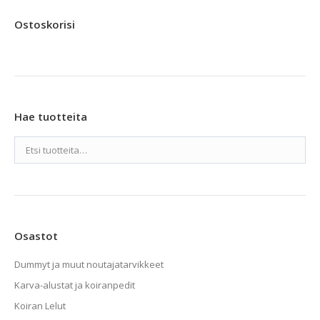
79,90 €
valinnat
Ostoskorisi
tuotteen
sivulla.
Hae tuotteita
Osastot
Dummyt ja muut noutajatarvikkeet
Karva-alustat ja koiranpedit
Koiran Lelut