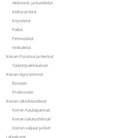
Aktivointi- ja kumilelut
Kelluvat lelut
Köysilelut
Pallot
Pehmolelut
Vinkulelut
Koiran Puruluut ja Herkut
Säästöpakkaukset
Koiran täysravinnot
Booster
ProBooster
Koiran ulkoilutuotteet
Koiran Kaulapannat
Koiran talutushihnat
Koiran valjaat ja liivit
Lahjakortit