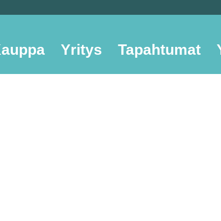
auppa
Yritys
Tapahtumat