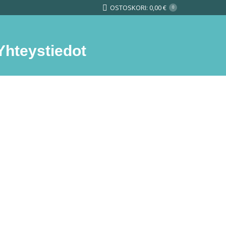
OSTOSKORI:
0,00
€
0
Yhteystiedot
Search: