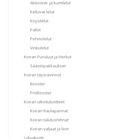
Aktivointi- ja kumilelut
Kelluvat lelut
Köysilelut
Pallot
Pehmolelut
Vinkulelut
Koiran Puruluut ja Herkut
Säästöpakkaukset
Koiran täysravinnot
Booster
ProBooster
Koiran ulkoilutuotteet
Koiran Kaulapannat
Koiran talutushihnat
Koiran valjaat ja liivit
Lahjakortit