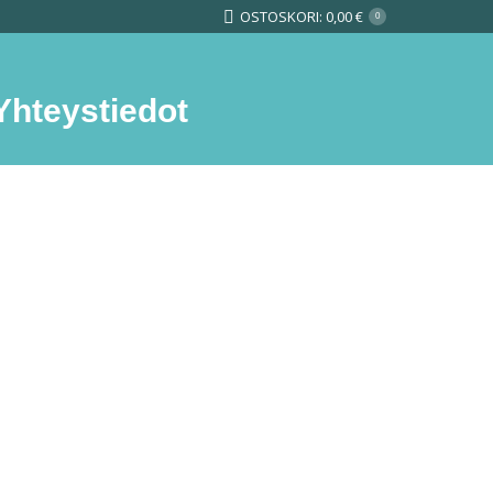
OSTOSKORI:
0,00
€
0
Yhteystiedot
Search: