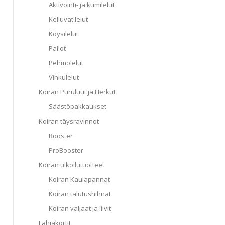
Aktivointi- ja kumilelut
Kelluvat lelut
Köysilelut
Pallot
Pehmolelut
Vinkulelut
Koiran Puruluut ja Herkut
Säästöpakkaukset
Koiran täysravinnot
Booster
ProBooster
Koiran ulkoilutuotteet
Koiran Kaulapannat
Koiran talutushihnat
Koiran valjaat ja liivit
Lahjakortit