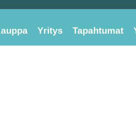
auppa
Yritys
Tapahtumat