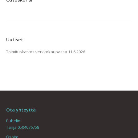
sivulla.
muunnelma.
Voit
tehdä
valinnat
tuotteen
Uutiset
sivulla.
Toimituskatkos verkkokaupassa
11.6.2026
Ota yhteyttä
Puhelin:
Tanja 0504076758
Osoite