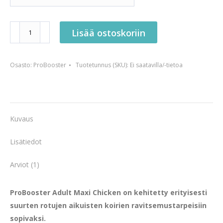
ProBooster
Lisää ostoskoriin
Adult
Maxi
Osasto:
ProBooster
Tuotetunnus (SKU):
Ei saatavilla/-tietoa
Chicken
määrä
Kuvaus
Lisätiedot
Arviot (1)
ProBooster Adult Maxi Chicken on kehitetty erityisesti
suurten rotujen aikuisten koirien ravitsemustarpeisiin
sopivaksi.