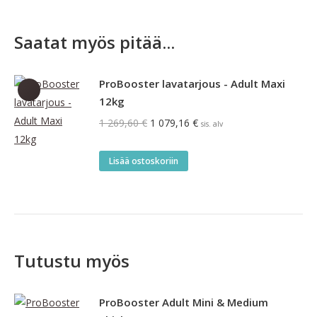
Saatat myös pitää...
ProBooster lavatarjous - Adult Maxi
12kg
Alkuperäinen
Nykyinen
1 269,60
€
1 079,16
€
sis. alv
hinta
hinta
oli:
on:
Lisää ostoskoriin
1
1
269,60 €.
079,16 €.
Tutustu myös
ProBooster Adult Mini & Medium