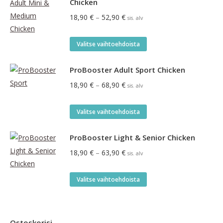
Chicken
Hintaluokka:
18,90
€
–
52,90
€
sis. alv
18,90 €
-
Tällä
Valitse vaihtoehdoista
52,90 €
tuotteella
on
ProBooster Adult Sport Chicken
useampi
Hintaluokka:
18,90
€
–
68,90
€
sis. alv
muunnelma.
18,90 €
Voit
-
Tällä
Valitse vaihtoehdoista
tehdä
68,90 €
tuotteella
valinnat
on
ProBooster Light & Senior Chicken
tuotteen
useampi
Hintaluokka:
18,90
€
–
63,90
€
sis. alv
sivulla.
muunnelma.
18,90 €
Voit
-
Tällä
Valitse vaihtoehdoista
tehdä
63,90 €
tuotteella
valinnat
on
tuotteen
useampi
Ostoskorisi