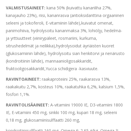
VALMISTUSAINEET:
kana 50% (kuivattu kananliha 27%,
kanajauho 23%), riisi, kananrasva (antioksidanttina orgaaninen
seleeni ja tokoferoli, E-vitamiinin lähde),kuivatut omenat,
panimohiiva, hydrolysoitu kananmaksa 3%, lohiöljy, hedelmä-
ja yrttiuutteet (viinirypäleet, rosmariini, kurkuma,
sitrushedelmät ja neilikka),hydrolysoidut äyriäisten kuoret
(glukosamiinin lähde), hydrolysoitu sian henkitorvi ja nenärusto
(kondroitiinin lähde), mannaanioligosakkaridit,
fruktooligosakkaridit,Yucca schidigera -kasviuute.
RAVINTOAINEET:
raakaproteiini 25%, raakarasva 13%,
raakakuitu 2,7%, kosteus 10%, raakatuhka 6,2%, kalsium 1,5%,
fosfori 1,1%.
RAVINTOLISÄAINEET:
A-vitamiini 19000 IE, D3-vitamiini 1800
IE, E-vitamiini 450 mg, sinkki 100 mg, kupari 18 mg, seleeni
0,18 mg, glukosamiinisulffaatti 260 mg,
kondroitiinisulffaatti 160 mg, Omega 6: 2,65 g/kg, Omega 3: