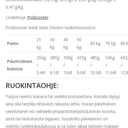
0,47 g/kg.
Lisätietoja:
Probooster
ProBooster Adult Maxi Chicken ruokintasuositus:
25
30
40
50
Paino
60 kg
70 kg
80 
kg
kg
kg
kg
252g
289g
358g
423g
485g
545g
602
Päivittäinen
/
/
/
/
/
/
/
kulutus
5.4dl
6.1dl
7.6dl
9.0dl
10.3dl
11.6dl
12.8
RUOKINTAOHJE:
Tarjoa ravinto kuivana tai vedellä kostutettuna. Koiralla täytyy
aina olla tarjolla riittävästi raikasta vettä. Koiran päivittäinen
ravintotarve voi vaihdella ympäristötekijöistä,koiran koosta,
iästä tai rasituksesta riippuen. Suositeltu päiväannos on
esitetty ruokintataulukossa ja se tulee jakaa tarpeen mukaan