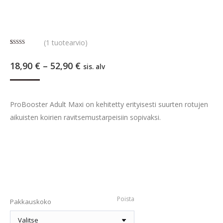
(
1
tuotearvio)
Arvio
1
5.00
5:stä
Hintaluokka:
18,90
€
–
52,90
€
perustuen
sis. alv
asiakkaan
18,90 €
arvotukseen.
-
52,90 €
ProBooster Adult Maxi on kehitetty erityisesti suurten rotujen
aikuisten koirien ravitsemustarpeisiin sopivaksi.
Poista
Pakkauskoko