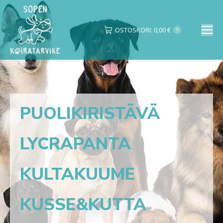
OSTOSKORI:
0,00
€
0
Search:
PUOLIKIRISTÄVÄ
LYCRAPANTA
KULTAKUUME
KUSSE&KUTTA