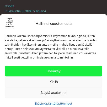
Osoite
Pukkelintie 6 71800 Siilinjärvi
Find us on:
Mail
Hallinnoi suostumusta
page
Uutiset
opens
Parhaan kokemuksen tarjoamiseksi käytämme teknologioita, kuten
evästeitä, tallentaaksemme ja/tai käyttääksemme laitetietoja. Näiden
in
Toimituskatkos verkkokaupassa
tekniikoiden hyväksyminen antaa meille mahdollisuuden käsitellä
11.6.2026
new
tietoja, kuten selauskäyttäytymistä tai yksilöllisiä tunnuksia tällä
sivustolla. Suostumuksen jättäminen tai peruuttaminen voi vaikuttaa
window
Joulunajan toimitukset
haitallisesti tiettyihin ominaisuuksiin ja toimintoihin.
17.12.2025
Toimitukset Messariin
Hyväksy
27.11.2025
Kiellä
Toimituskulut alkaen 6,90€, kaikki yli 79€ tilaukset ilman
toimituskuluja!
Näytä asetukset
Evästekäytäntö
Käyttöehdot