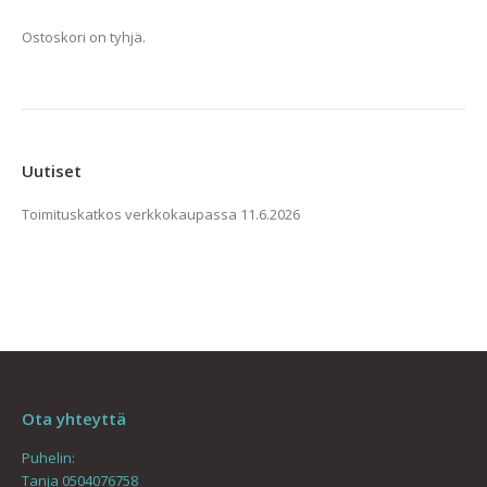
muunnelma.
Ostoskori on tyhjä.
Voit
tehdä
valinnat
tuotteen
sivulla.
Uutiset
Toimituskatkos verkkokaupassa
11.6.2026
Ota yhteyttä
Puhelin:
Tanja 0504076758