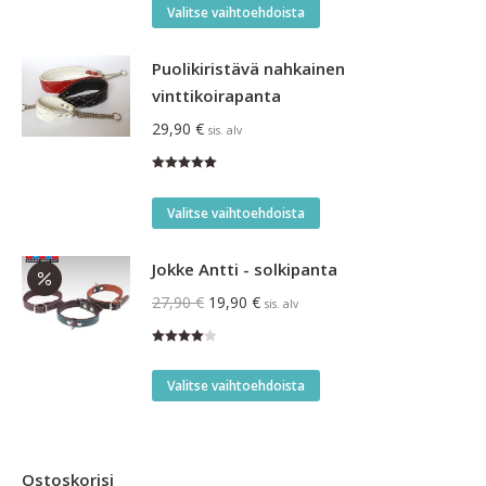
Tällä
Valitse vaihtoehdoista
tuotteella
on
Puolikiristävä nahkainen
useampi
vinttikoirapanta
muunnelma.
29,90
€
sis. alv
Voit
tehdä
Arvostelu
tuotteesta:
valinnat
Tällä
5.00
/ 5
Valitse vaihtoehdoista
tuotteen
tuotteella
sivulla.
on
Jokke Antti - solkipanta
useampi
Alkuperäinen
Nykyinen
27,90
€
19,90
€
sis. alv
muunnelma.
hinta
hinta
Voit
Arvostelu
oli:
on:
tuotteesta:
tehdä
Tällä
4.00
/ 5
27,90 €.
19,90 €.
Valitse vaihtoehdoista
valinnat
tuotteella
tuotteen
on
sivulla.
useampi
Ostoskorisi