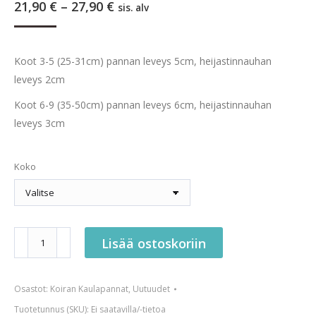
Hintaluokka:
21,90
€
–
27,90
€
sis. alv
21,90 €
-
27,90 €
Koot 3-5 (25-31cm) pannan leveys 5cm, heijastinnauhan
leveys 2cm
Koot 6-9 (35-50cm) pannan leveys 6cm, heijastinnauhan
leveys 3cm
Koko
Puolikiristävä
Lisää ostoskoriin
lycrapanta
Kultakuume
Osastot:
Koiran Kaulapannat
,
Uutuudet
Kusse&Kutta
määrä
Tuotetunnus (SKU):
Ei saatavilla/-tietoa