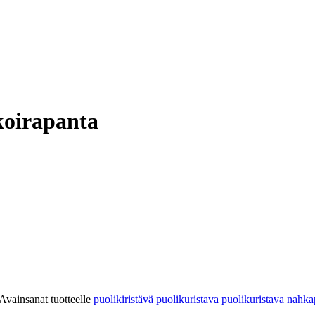
koirapanta
Avainsanat tuotteelle
puolikiristävä
puolikuristava
puolikuristava nahka