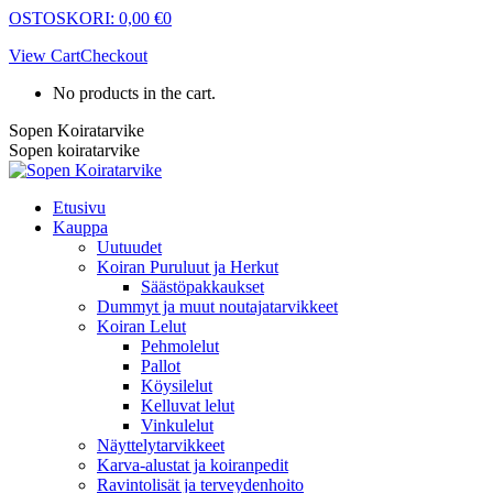
Skip
OSTOSKORI:
0,00
€
0
to
View Cart
Checkout
content
No products in the cart.
Sopen Koiratarvike
Sopen koiratarvike
Etusivu
Kauppa
Uutuudet
Koiran Puruluut ja Herkut
Säästöpakkaukset
Dummyt ja muut noutajatarvikkeet
Koiran Lelut
Pehmolelut
Pallot
Köysilelut
Kelluvat lelut
Vinkulelut
Näyttelytarvikkeet
Karva-alustat ja koiranpedit
Ravintolisät ja terveydenhoito