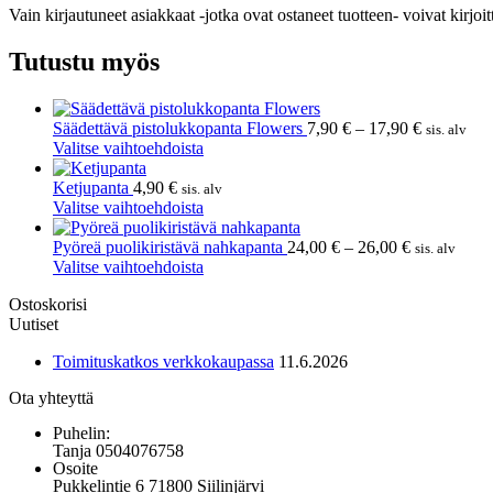
Vain kirjautuneet asiakkaat -jotka ovat ostaneet tuotteen- voivat kirjoit
Tutustu myös
Hintaluok
Säädettävä pistolukkopanta Flowers
7,90
€
–
17,90
€
sis. alv
Tällä
7,90 €
Valitse vaihtoehdoista
tuotteella
-
on
17,90 €
Ketjupanta
4,90
€
sis. alv
useampi
Tällä
Valitse vaihtoehdoista
muunnelma.
tuotteella
Voit
on
Hintaluokka
Pyöreä puolikiristävä nahkapanta
24,00
€
–
26,00
€
sis. alv
tehdä
useampi
Tällä
24,00 €
Valitse vaihtoehdoista
valinnat
muunnelma.
tuotteella
-
Ostoskorisi
tuotteen
Voit
on
26,00 €
Uutiset
sivulla.
tehdä
useampi
valinnat
muunnelma.
Toimituskatkos verkkokaupassa
11.6.2026
tuotteen
Voit
sivulla.
tehdä
Ota yhteyttä
valinnat
tuotteen
Puhelin:
sivulla.
Tanja 0504076758
Osoite
Pukkelintie 6 71800 Siilinjärvi