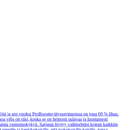
öjiä ja sen vuoksi ProBooster-täysravinnoissa on jopa 69 % lihaa.
a vilja on riisi, koska se on helposti sulavaa ja luontaisesti
taista vastustuskykyä. Sarjasta löytyy vaihtoehdot koiran kaikkiin
enille ja keskikokoisille, että isokokoisille koirille, joissa