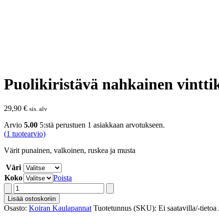
Puolikiristävä nahkainen vintti
29,90
€
sis. alv
Arvio
5.00
5:stä perustuen
1
asiakkaan arvotukseen.
(
1
tuotearvio)
Värit punainen, valkoinen, ruskea ja musta
Väri
Koko
Poista
Puolikiristävä
nahkainen
Lisää ostoskoriin
vinttikoirapanta
Osasto:
Koiran Kaulapannat
Tuotetunnus (SKU):
Ei saatavilla/-tietoa
määrä