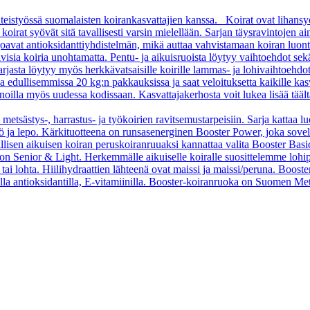
teistyössä suomalaisten koirankasvattajien kanssa. Koirat ovat lihansy
rat syövät sitä tavallisesti varsin mielellään. Sarjan täysravintojen aino
arjoavat antioksidanttiyhdistelmän, mikä auttaa vahvistamaan koiran luon
sia koiria unohtamatta. Pentu- ja aikuisruoista löytyy vaihtoehdot sekä pi
asta löytyy myös herkkävatsaisille koirille lammas- ja lohivaihtoehdo
oa edullisemmissa 20 kg:n pakkauksissa ja saat veloituksetta kaikille kas
oilla myös uudessa kodissaan. Kasvattajakerhosta voit lukea lisää tääl
 metsästys-, harrastus- ja työkoirien ravitsemustarpeisiin. Sarja kattaa l
 työ ja lepo. Kärkituotteena on runsasenerginen Booster Power, joka sove
vallisen aikuisen koiran peruskoiranruuaksi kannattaa valita Booster B
o on Senior & Light. Herkemmälle aikuiselle koiralle suosittelemme loh
tai lohta. Hiilihydraattien lähteenä ovat maissi ja maissi/peruna. Booste
ella antioksidantilla, E-vitamiinilla. Booster-koiranruoka on Suomen Met