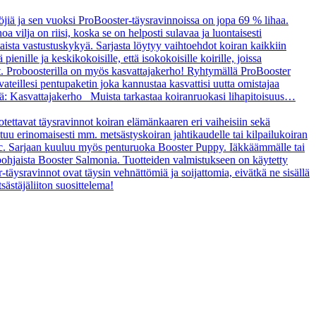
öjiä ja sen vuoksi ProBooster-täysravinnoissa on jopa 69 % lihaa.
a vilja on riisi, koska se on helposti sulavaa ja luontaisesti
taista vastustuskykyä. Sarjasta löytyy vaihtoehdot koiran kaikkiin
enille ja keskikokoisille, että isokokoisille koirille, joissa
t. Proboosterilla on myös kasvattajakerho! Ryhtymällä ProBooster
vateillesi pentupaketin joka kannustaa kasvattisi uutta omistajaa
tä: Kasvattajakerho Muista tarkastaa koiranruokasi lihapitoisuus…
uotettavat täysravinnot koiran elämänkaaren eri vaiheisiin sekä
ltuu erinomaisesti mm. metsästyskoiran jahtikaudelle tai kilpailukoiran
asic. Sarjaan kuuluu myös penturuoka Booster Puppy. Iäkkäämmälle tai
ipohjaista Booster Salmonia. Tuotteiden valmistukseen on käytetty
r-täysravinnot ovat täysin vehnättömiä ja soijattomia, eivätkä ne sisällä
sästäjäliiton suosittelema!