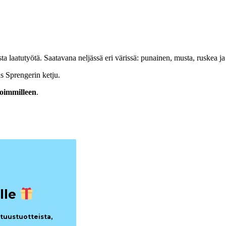
ta laatutyötä. Saatavana neljässä eri värissä: punainen, musta, ruskea j
 Sprengerin ketju.
soimmilleen
.
lle
utuustuotteista,