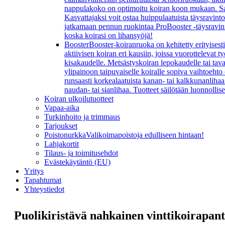
nappulakoko on optimoitu koiran koon mukaan. Sarj
Kasvattajaksi voit ostaa huippulaatuista täysravint
jatkamaan pennun ruokintaa ProBooster -täysravinn
koska koirasi on lihansyöjä!
Booster
Booster-koiranruoka on kehitetty erityisesti
aktiivisen koiran eri kausiin, joissa vuorottelevat
kisakaudelle. Metsästyskoiran lepokaudelle tai ta
ylipainoon taipuvaiselle koiralle sopiva vaihtoeht
runsaasti korkealaatuista kanan- tai kalkkunanlihaa 
naudan- tai sianlihaa. Tuotteet säilötään luonnollis
Koiran ulkoilutuotteet
Vapaa-aika
Turkinhoito ja trimmaus
Tarjoukset
Poistonurkka
Valikoimapoistoja edulliseen hintaan!
Lahjakortit
Tilaus- ja toimitusehdot
Evästekäytäntö (EU)
Yritys
Tapahtumat
Yhteystiedot
Puolikiristävä nahkainen vinttikoirapan