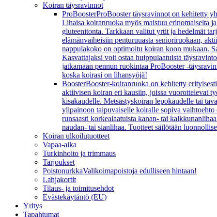
Koiran täysravinnot
ProBooster
ProBooster täysravinnot on kehitetty yh
Lihaisa koiranruoka myös maistuu erinomaiselta ja koi
gluteenitonta. Tarkkaan valitut yrtit ja hedelmät t
elämänvaiheisiin penturuuasta senioriruokaan, aktiivi
nappulakoko on optimoitu koiran koon mukaan. Sarj
Kasvattajaksi voit ostaa huippulaatuista täysravint
jatkamaan pennun ruokintaa ProBooster -täysravinn
koska koirasi on lihansyöjä!
Booster
Booster-koiranruoka on kehitetty erityisesti
aktiivisen koiran eri kausiin, joissa vuorottelevat
kisakaudelle. Metsästyskoiran lepokaudelle tai ta
ylipainoon taipuvaiselle koiralle sopiva vaihtoeht
runsaasti korkealaatuista kanan- tai kalkkunanlihaa 
naudan- tai sianlihaa. Tuotteet säilötään luonnollis
Koiran ulkoilutuotteet
Vapaa-aika
Turkinhoito ja trimmaus
Tarjoukset
Poistonurkka
Valikoimapoistoja edulliseen hintaan!
Lahjakortit
Tilaus- ja toimitusehdot
Evästekäytäntö (EU)
Yritys
Tapahtumat