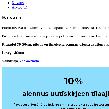
Kuvaus
Arviot (1)
Kuvaus
Puolikiristävä nahkainen vinttikoirapanta koristetikkauksella. Kotimais
Päällinen laadukasta nahkaa ja pohja pehmeää nappanahkaa. Laadukas
Pituudet 30-50cm, pituus on ilmoitettu pannan ollessa avattuna i
Leveys 40mm
Valmistaja
Nahka-Nasta
10
%
alennus uutiskirjeen tilaaji
Rekisteröitymällä uutiskirjeemme tilaajaksi saat tietoa u
tarjouksista ym.