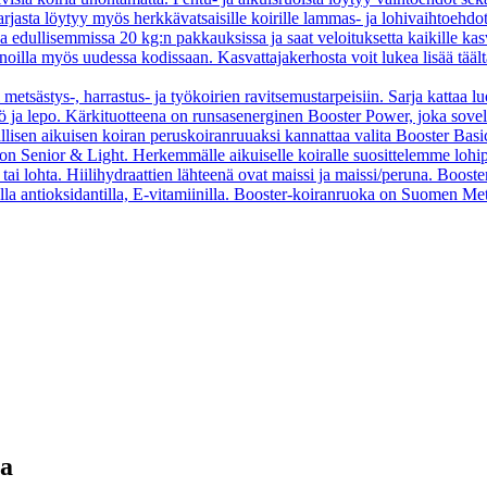
asta löytyy myös herkkävatsaisille koirille lammas- ja lohivaihtoehdo
oa edullisemmissa 20 kg:n pakkauksissa ja saat veloituksetta kaikille kas
oilla myös uudessa kodissaan. Kasvattajakerhosta voit lukea lisää tääl
 metsästys-, harrastus- ja työkoirien ravitsemustarpeisiin. Sarja kattaa l
 työ ja lepo. Kärkituotteena on runsasenerginen Booster Power, joka sove
vallisen aikuisen koiran peruskoiranruuaksi kannattaa valita Booster B
o on Senior & Light. Herkemmälle aikuiselle koiralle suosittelemme loh
tai lohta. Hiilihydraattien lähteenä ovat maissi ja maissi/peruna. Booste
ella antioksidantilla, E-vitamiinilla. Booster-koiranruoka on Suomen Met
ta