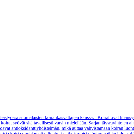
teistyössä suomalaisten koirankasvattajien kanssa. Koirat ovat lihansy
rat syövät sitä tavallisesti varsin mielellään. Sarjan täysravintojen aino
arjoavat antioksidanttiyhdistelmän, mikä auttaa vahvistamaan koiran luon
sia koiria unohtamatta. Pentu- ja aikuisruoista löytyy vaihtoehdot sekä pi