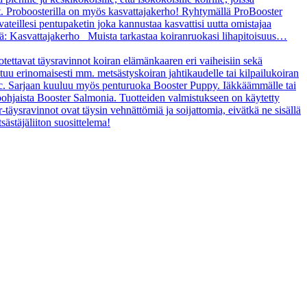
t. Proboosterilla on myös kasvattajakerho! Ryhtymällä ProBooster
vateillesi pentupaketin joka kannustaa kasvattisi uutta omistajaa
tä: Kasvattajakerho Muista tarkastaa koiranruokasi lihapitoisuus…
uotettavat täysravinnot koiran elämänkaaren eri vaiheisiin sekä
ltuu erinomaisesti mm. metsästyskoiran jahtikaudelle tai kilpailukoiran
asic. Sarjaan kuuluu myös penturuoka Booster Puppy. Iäkkäämmälle tai
ipohjaista Booster Salmonia. Tuotteiden valmistukseen on käytetty
r-täysravinnot ovat täysin vehnättömiä ja soijattomia, eivätkä ne sisällä
sästäjäliiton suosittelema!