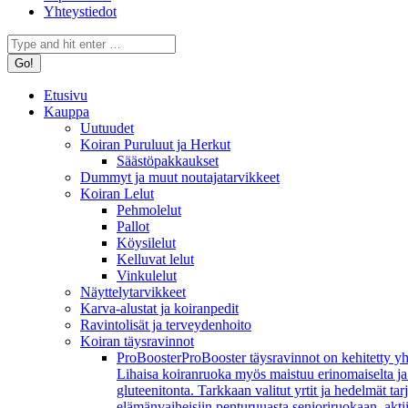
Yhteystiedot
Search:
Etusivu
Kauppa
Uutuudet
Koiran Puruluut ja Herkut
Säästöpakkaukset
Dummyt ja muut noutajatarvikkeet
Koiran Lelut
Pehmolelut
Pallot
Köysilelut
Kelluvat lelut
Vinkulelut
Näyttelytarvikkeet
Karva-alustat ja koiranpedit
Ravintolisät ja terveydenhoito
Koiran täysravinnot
ProBooster
ProBooster täysravinnot on kehitetty yh
Lihaisa koiranruoka myös maistuu erinomaiselta ja koi
gluteenitonta. Tarkkaan valitut yrtit ja hedelmät t
elämänvaiheisiin penturuuasta senioriruokaan, aktiivi