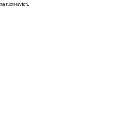
taa tuotearvion.
ka:
: