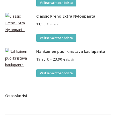
Tällä
5.00
/ 5
Valitse vaihtoehdoista
tuotteella
on
Classic Preno Extra Nylonpanta
useampi
11,90
€
sis. alv
muunnelma.
Voit
Tällä
Valitse vaihtoehdoista
tehdä
tuotteella
valinnat
on
Nahkainen puolikiristävä kaulapanta
tuotteen
useampi
Hintaluokka:
19,90
€
–
23,90
€
sis. alv
sivulla.
muunnelma.
19,90 €
Voit
-
Tällä
Valitse vaihtoehdoista
tehdä
23,90 €
tuotteella
valinnat
on
tuotteen
useampi
Ostoskorisi
sivulla.
muunnelma.
Voit
tehdä