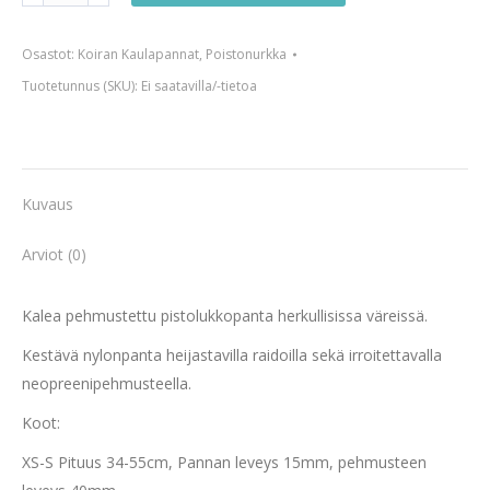
pistolukkopanta
Osastot:
Koiran Kaulapannat
,
Poistonurkka
määrä
Tuotetunnus (SKU):
Ei saatavilla/-tietoa
Kuvaus
Arviot (0)
Kalea pehmustettu pistolukkopanta herkullisissa väreissä.
Kestävä nylonpanta heijastavilla raidoilla sekä irroitettavalla
neopreenipehmusteella.
Koot:
XS-S Pituus 34-55cm, Pannan leveys 15mm, pehmusteen