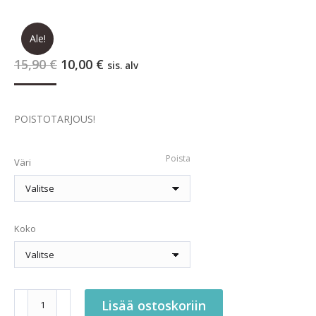
Ale!
Alkuperäinen
Nykyinen
15,90
€
10,00
€
sis. alv
hinta
hinta
oli:
on:
15,90 €.
10,00 €.
POISTOTARJOUS!
Poista
Väri
Koko
Kalea
Lisää ostoskoriin
pehmustettu