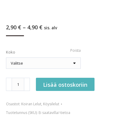
Hintaluokka:
2,90
€
–
4,90
€
sis. alv
2,90 €
-
4,90 €
Poista
Koko
Köysilelu
Lisää ostoskoriin
värikäs
määrä
Osastot:
Koiran Lelut
,
Köysilelut
Tuotetunnus (SKU):
Ei saatavilla/-tietoa