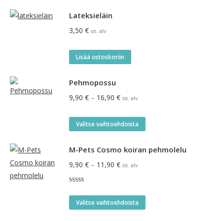
Lateksieläin
3,50
€
sis. alv
Lisää ostoskoriin
Pehmopossu
Hintaluokka:
9,90
€
–
16,90
€
sis. alv
9,90 €
-
Tällä
Valitse vaihtoehdoista
16,90 €
tuotteella
on
M-Pets Cosmo koiran pehmolelu
useampi
Hintaluokka:
9,90
€
–
11,90
€
sis. alv
muunnelma.
9,90 €
Voit
Arvostelu
-
tuotteesta:
tehdä
Tällä
5.00
/ 5
11,90 €
Valitse vaihtoehdoista
valinnat
tuotteella