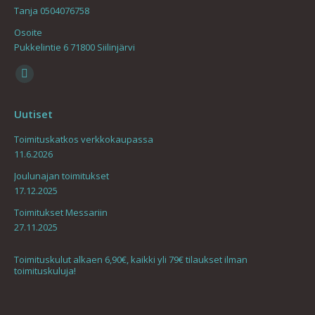
Tanja 0504076758
Osoite
Pukkelintie 6 71800 Siilinjärvi
Find us on:
Mail
page
Uutiset
opens
in
Toimituskatkos verkkokaupassa
11.6.2026
new
window
Joulunajan toimitukset
17.12.2025
Toimitukset Messariin
27.11.2025
Toimituskulut alkaen 6,90€, kaikki yli 79€ tilaukset ilman
toimituskuluja!