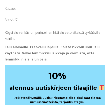
Kuvaus
Arviot (0)
Köysilelu värikäs on perinteinen hittilelu vetoleikeistä tykkääville
koirille.
Lelu eläimelle. Ei sovellu lapsille. Poista rikkoutunut lelu
käytöstä. Valvo lemmikkisi leikkejä ja varmista, ettei
lemmikki niele lelun osia.
%
10
alennus uutiskirjeen tilaajille
Rekisteröitymällä uutiskirjeemme tilaajaksi saat tietoa
uutuustuotteista, tarjouksista ym.