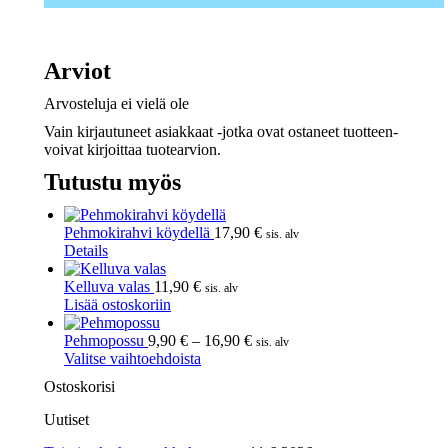
Arviot
Arvosteluja ei vielä ole
Vain kirjautuneet asiakkaat -jotka ovat ostaneet tuotteen-
voivat kirjoittaa tuotearvion.
Tutustu myös
Pehmokirahvi köydellä
17,90
€
sis. alv
Details
Kelluva valas
11,90
€
sis. alv
Lisää ostoskoriin
Hintaluokka:
Pehmopossu
9,90
€
–
16,90
€
sis. alv
Tällä
9,90 €
Valitse vaihtoehdoista
tuotteella
-
Ostoskorisi
on
16,90 €
useampi
Uutiset
muunnelma.
Voit