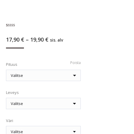
Arvio
1
5.00
5:stä
Hintaluokka:
17,90
€
–
19,90
€
perustuen
sis. alv
asiakkaan
17,90 €
arvotukseen.
-
19,90 €
Poista
Pituus
Leveys
Väri