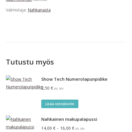
Valmistaja:
Nahkanasta
Tutustu myös
Show Tech Numerolapunpidike
2,50
€
sis. alv
Lisää ostoskoriin
Nahkainen makupalapussi
Hintaluokka:
14,00
€
–
16,00
€
sis. alv