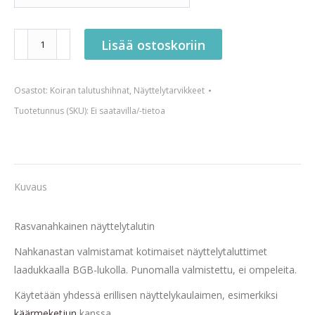
Rasvanahkainen
Lisää ostoskoriin
näyttelytalutin
määrä
Osastot:
Koiran talutushihnat
,
Näyttelytarvikkeet
Tuotetunnus (SKU):
Ei saatavilla/-tietoa
Kuvaus
Rasvanahkainen näyttelytalutin
Nahkanastan valmistamat kotimaiset näyttelytaluttimet
laadukkaalla BGB-lukolla. Punomalla valmistettu, ei ompeleita.
Käytetään yhdessä erillisen näyttelykaulaimen, esimerkiksi
käärmeketjun
kanssa.