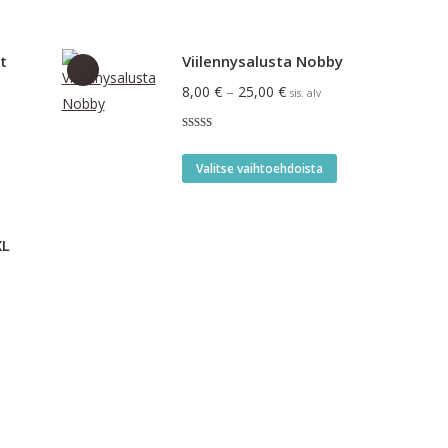
t
Viilennysalusta Nobby
Hintaluokka:
8,00
€
–
25,00
€
sis. alv
8,00 €
Arvostelu
-
tuotteesta:
Tällä
5.00
/ 5
25,00 €
Valitse vaihtoehdoista
tuotteella
on
useampi
XL
muunnelma.
Voit
tehdä
valinnat
tuotteen
sivulla.