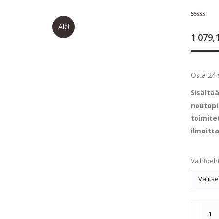
Arvio
1
5.00
Ale!
5:stä
1 079,
perustuen
asiakkaan
arvotukseen
Osta 24 
Sisältä
noutopi
toimite
ilmoitt
Vaihtoeh
ProBoos