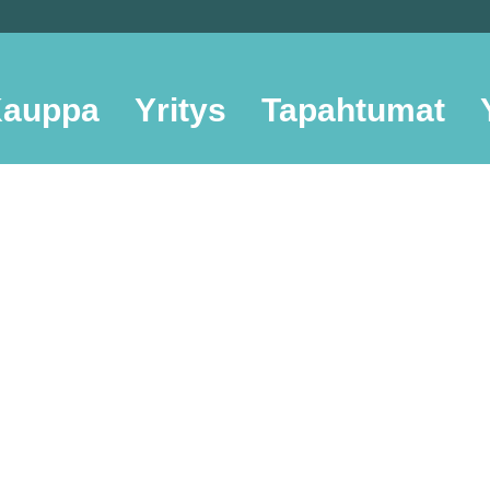
auppa
Yritys
Tapahtumat