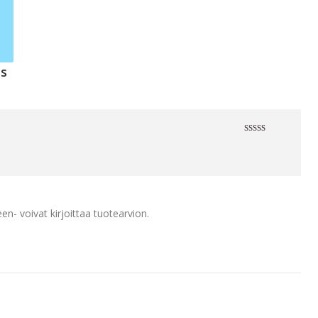
us
Arvostelu
tuotteesta:
5
/ 5
en- voivat kirjoittaa tuotearvion.