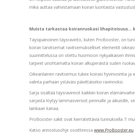
mikä auttaa vahvistamaan koiran luontaista vastustus
Muista tarkastaa koiranruokasi lihapitoisuus… k
Täysipainoinen täysravinto, kuten ProBooster, on turval
koiran tarvitsemat ravitsemukselliset elementit oikea
suunnittelussa on otettu huomioon nykyaikaisen ihmis
tarpeet unohtamatta koiran alkuperäistä suden ruokava
Oikeanlainen ravitsemus tukee koirasi hyvinvointia ja e
valinta parhaan ystäväsi päivittäiseksi ravinnoksi.
Sarja sisältää täysravinnot kaikkiin koiran elämänvaiheisi
sarjasta löytyy lammasversiot pennuille ja aikuisille, sek
lainkaan kanaa.
ProBooster-säkit ovat kierrätettäviä tunnuksella 7: mu
Katso annostusohje osoitteessa
www.ProBooster.eu