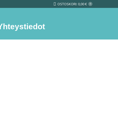
OSTOSKORI:
0,00
€
0
Yhteystiedot
Search: