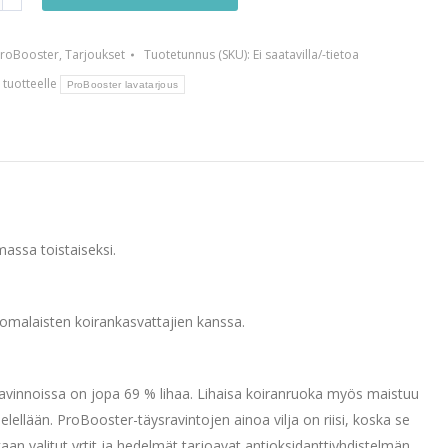
us
roBooster
,
Tarjoukset
Tuotetunnus (SKU):
Ei saatavilla/-tietoa
 tuotteelle
ProBooster lavatarjous
massa toistaiseksi.
uomalaisten koirankasvattajien kanssa.
ravinnoissa on jopa 69 % lihaa. Lihaisa koiranruoka myös maistuu
ielellään. ProBooster-täysravintojen ainoa vilja on riisi, koska se
kaan valitut yrtit ja hedelmät tarjoavat antioksidanttiyhdistelmän,