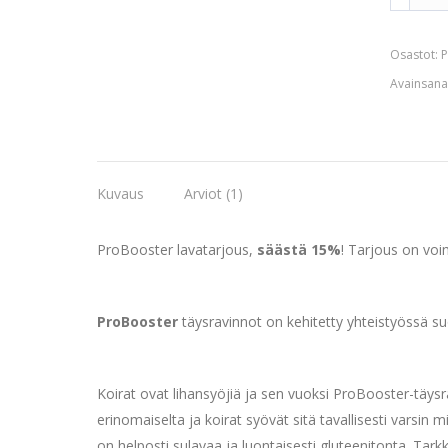
lavatarjo
määrä
Osastot:
P
Avainsana
Kuvaus
Arviot (1)
ProBooster lavatarjous,
säästä 15%
! Tarjous on voi
ProBooster
täysravinnot on kehitetty yhteistyössä s
Koirat ovat lihansyöjiä ja sen vuoksi ProBooster-täys
erinomaiselta ja koirat syövät sitä tavallisesti varsin m
on helposti sulavaa ja luontaisesti gluteenitonta. Tark