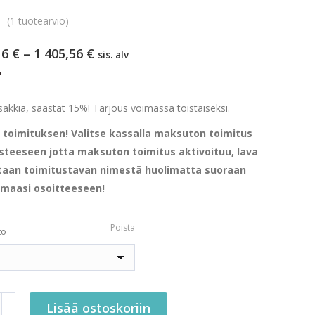
(
1
tuotearvio)
Hintaluokka:
16
€
–
1 405,56
€
sis. alv
1
.
079,16 €
-
säkkiä, säästät 15%! Tarjous voimassa toistaiseksi.
1
ä toimituksen! Valitse kassalla maksuton toimitus
405,56 €
steeseen jotta maksuton toimitus aktivoituu, lava
taan toimitustavan nimestä huolimatta suoraan
amaasi osoitteeseen!
Poista
to
ter
Lisää ostoskoriin