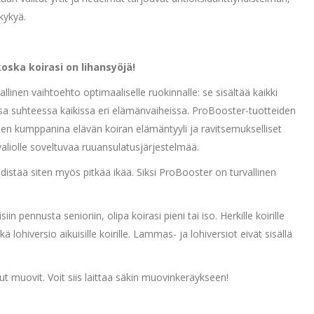
kykyä.
oska koirasi on lihansyöjä!
linen vaihtoehto optimaaliselle ruokinnalle: se sisältää kaikki
ssa suhteessa kaikissa eri elämänvaiheissa. ProBooster-tuotteiden
en kumppanina elävän koiran elämäntyyli ja ravitsemukselliset
liolle soveltuvaa ruuansulatusjärjestelmää.
distää siten myös pitkää ikää. Siksi ProBooster on turvallinen
in pennusta senioriin, olipa koirasi pieni tai iso. Herkille koirille
ä lohiversio aikuisille koirille. Lammas- ja lohiversiot eivät sisällä
ut muovit. Voit siis laittaa säkin muovinkeräykseen!