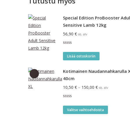
Tutustu myös
Special Edition ProBooster Adul
Sensitive Lamb 12kg
56,90
€
sis. alv
Arvostelu
tuotteesta:
5.00
/ 5
Lisää ostoskoriin
Kotimainen Naudannahkarulla 
40cm
Hintaluokka:
10,50
€
–
150,00
€
sis. alv
10,50 €
Arvostelu
-
tuotteesta:
Tällä
5.00
/ 5
150,00 €
Valitse vaihtoehdoista
tuotteella
on