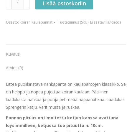
Lisää ostoskoriin
puolikiristävä
nahkapanta
Osasto:
Koiran Kaulapannat
Tuotetunnus (SKU):
Ei saatavilla/-tietoa
määrä
Kuvaus
Arviot (0)
Litteä puolikiristävä nahkapanta on kaulapantojen klassikko. Se
on helppo ja nopea pujottaa koiran kaulaan. Päällinen
laadukasta nahkaa ja pohja pehmeää nappanahkaa. Laadukas
Sprengerin ketju. Värit musta ja ruskea.
Pannan pituus on ilmoitettu ketjun kanssa avattuna
löysimmilleen, ketjuosa tuo pituutta n. 10cm.