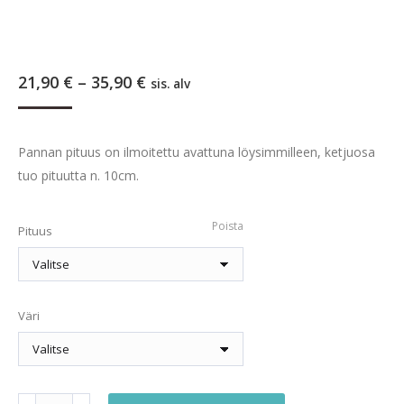
Hintaluokka:
21,90
€
–
35,90
€
sis. alv
21,90 €
-
35,90 €
Pannan pituus on ilmoitettu avattuna löysimmilleen, ketjuosa
tuo pituutta n. 10cm.
Poista
Pituus
Väri
Litteä