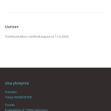
Voit
tehdä
valinnat
tuotteen
Uutiset
sivulla.
Toimituskatkos verkkokaupassa
11.6.2026
Ota yhteyttä
Puhelin:
Tanja 0504076758
Osoite
Pukkelintie 6 71800 Siilinjärvi