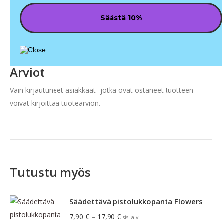
Arviot
Vain kirjautuneet asiakkaat -jotka ovat ostaneet tuotteen-
voivat kirjoittaa tuotearvion.
Tutustu myös
Säädettävä pistolukkopanta Flowers
Hintaluokka:
7,90
€
–
17,90
€
sis. alv