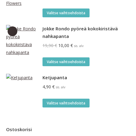
7,90 €
-
Tällä
Valitse vaihtoehdoista
17,90 €
tuotteella
on
Jokke Rondo pyöreä kokokiristävä
useampi
nahkapanta
muunnelma.
Alkuperäinen
Nykyinen
19,90
€
10,00
€
sis. alv
Voit
hinta
hinta
tehdä
oli:
on:
Tällä
Valitse vaihtoehdoista
valinnat
19,90 €.
10,00 €.
tuotteella
tuotteen
on
Ketjupanta
sivulla.
useampi
4,90
€
sis. alv
muunnelma.
Voit
Tällä
Valitse vaihtoehdoista
tehdä
tuotteella
valinnat
on
tuotteen
useampi
Ostoskorisi
sivulla.
muunnelma.