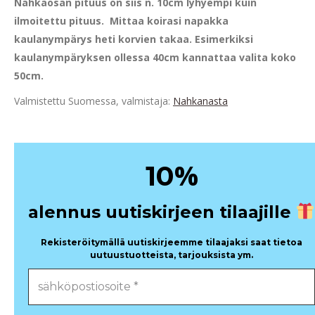
Nahkaosan pituus on siis n. 10cm lyhyempi kuin
ilmoitettu pituus. Mittaa koirasi napakka
kaulanympärys heti korvien takaa. Esimerkiksi
kaulanympäryksen ollessa 40cm kannattaa valita koko
50cm.
Valmistettu Suomessa, valmistaja:
Nahkanasta
%
10
alennus uutiskirjeen tilaajille
Rekisteröitymällä uutiskirjeemme tilaajaksi saat tietoa
uutuustuotteista, tarjouksista ym.