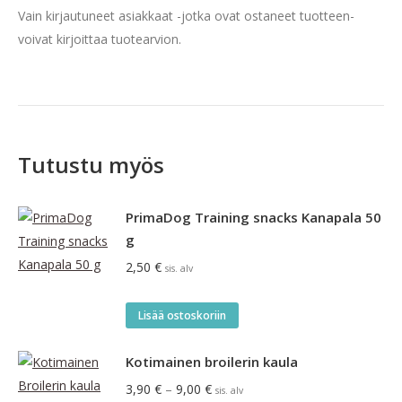
Vain kirjautuneet asiakkaat -jotka ovat ostaneet tuotteen-
voivat kirjoittaa tuotearvion.
Tutustu myös
PrimaDog Training snacks Kanapala 50
g
2,50
€
sis. alv
Lisää ostoskoriin
Kotimainen broilerin kaula
Hintaluokka:
3,90
€
–
9,00
€
sis. alv