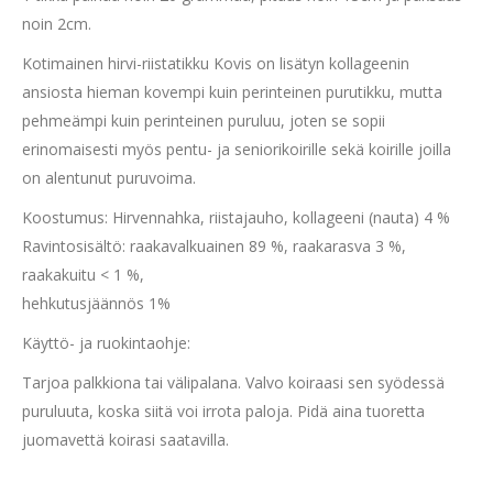
noin 2cm.
Kotimainen hirvi-riistatikku Kovis on lisätyn kollageenin
ansiosta hieman kovempi kuin perinteinen purutikku, mutta
pehmeämpi kuin perinteinen puruluu, joten se sopii
erinomaisesti myös pentu- ja seniorikoirille sekä koirille joilla
on alentunut puruvoima.
Koostumus: Hirvennahka, riistajauho, kollageeni (nauta) 4 %
Ravintosisältö: raakavalkuainen 89 %, raakarasva 3 %,
raakakuitu < 1 %,
hehkutusjäännös 1%
Käyttö- ja ruokintaohje:
Tarjoa palkkiona tai välipalana. Valvo koiraasi sen syödessä
puruluuta, koska siitä voi irrota paloja. Pidä aina tuoretta
juomavettä koirasi saatavilla.