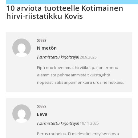
10 arviota tuotteelle
Kotimainen
hirvi-riistatikku Kovis
Arvostelu
Nimetön
tuotteesta:
3
/ 5
(varmistettu kirjoittaja)
28.9.2025
Eipä nuo kovemmat hirvitikut paljon eronnu
aiemmista pehmeämmistä tikuista,yhtä
nopeasti saksanpaimenkoira uros ne hotkaisi.
Arvostelu
Eeva
tuotteesta:
4
/ 5
(varmistettu kirjoittaja)
19.11.2025
Perus rouheluu. Ei mielestäni erityisen kova