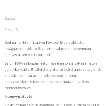
Kuvaus
Arviot (10)
Kotimainen hirvi-riistatikku Kovis on hirvennahkasta,
riistajauhosta sekä kollageenista valmistettu kovemman
puruvastuksen purutikku koirille.
Se on 100% säilöntäaineeton, lisäaineeton ja valkaisematon
purutikku koirille. Ei säteilytetty eikä se sisällä antibioottijäämiä.
Laadukkaat raaka-aineet sekä korkealaatuinen,
luonnonmukainen tuotantoprosessi takaavat turvalliset
tuotteet koirallesi.
Irtomyyntituote.
1 tikku painaa noin 20 grammaa, pituus noin 13cm ja paksuus