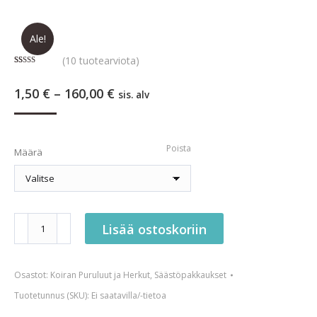
Ale!
(
10
tuotearviota)
Arvio
10
4.60
5:stä
Hintaluokka:
1,50
€
–
160,00
€
perustuen
sis. alv
asiakkaan
1,50 €
arvotukseen.
-
160,00 €
Poista
Määrä
Kotimainen
Lisää ostoskoriin
hirvi-
riistatikku
Osastot:
Koiran Puruluut ja Herkut
,
Säästöpakkaukset
Kovis
määrä
Tuotetunnus (SKU):
Ei saatavilla/-tietoa