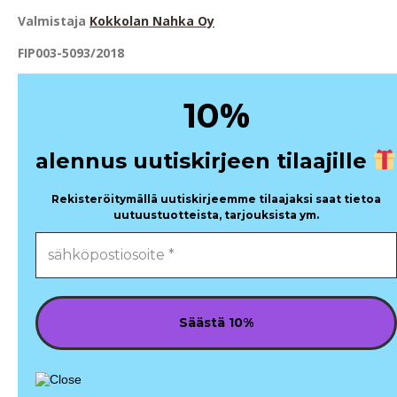
Va
l
mistaja
Kokkolan Nahka Oy
FIP003-5093/2018
%
10
alennus uutiskirjeen tilaajille
Rekisteröitymällä uutiskirjeemme tilaajaksi saat tietoa
uutuustuotteista, tarjouksista ym.