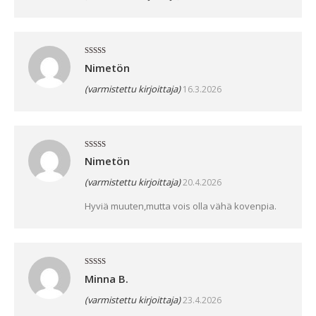
Arvostelu
Nimetön
tuotteesta:
5
/ 5
(varmistettu kirjoittaja)
16.3.2026
Arvostelu
Nimetön
tuotteesta:
4
/ 5
(varmistettu kirjoittaja)
20.4.2026
Hyviä muuten,mutta vois olla vähä kovenpia.
Arvostelu
Minna B.
tuotteesta:
5
/ 5
(varmistettu kirjoittaja)
23.4.2026