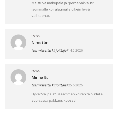
Maistuva makupala ja ”perhepakkaus”
isommalle koiralaumalle oikein hyvä
vaihtoehto.
Arvostelu
Nimetön
tuotteesta:
5
/ 5
(varmistettu kirjoittaja)
14.5.2026
Arvostelu
Minna B.
tuotteesta:
5
/ 5
(varmistettu kirjoittaja)
25.6.2026
Hyvä ”välipala” useamman koiran taloudelle
sopivassa pakkaus koossa!