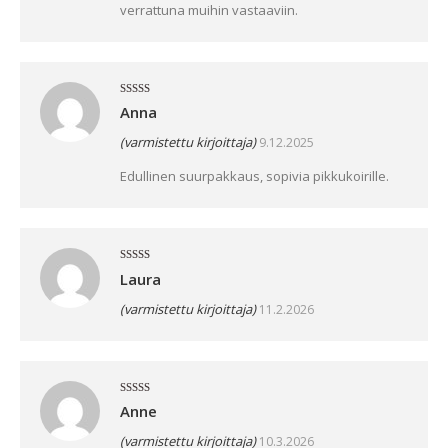
verrattuna muihin vastaaviin.
Arvostelu
Anna
tuotteesta:
5
/ 5
(varmistettu kirjoittaja)
9.12.2025
Edullinen suurpakkaus, sopivia pikkukoirille.
Arvostelu
Laura
tuotteesta:
5
/ 5
(varmistettu kirjoittaja)
11.2.2026
Arvostelu
Anne
tuotteesta:
5
/ 5
(varmistettu kirjoittaja)
10.3.2026