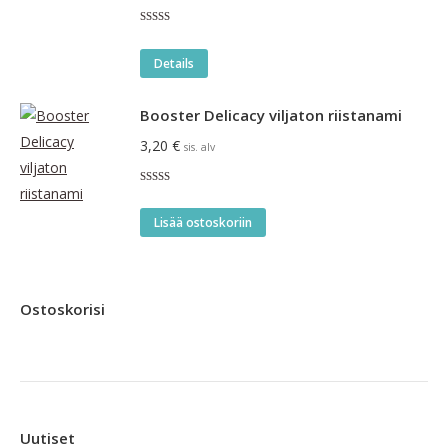
3,90 €
Arvostelu
-
tuotteesta:
Tällä
4.67
/ 5
9,00 €
Details
tuotteella
on
Booster Delicacy viljaton riistanami
useampi
3,20
€
sis. alv
muunnelma.
Voit
Arvostelu
tuotteesta:
tehdä
4.00
/ 5
Lisää ostoskoriin
valinnat
tuotteen
sivulla.
Ostoskorisi
Uutiset