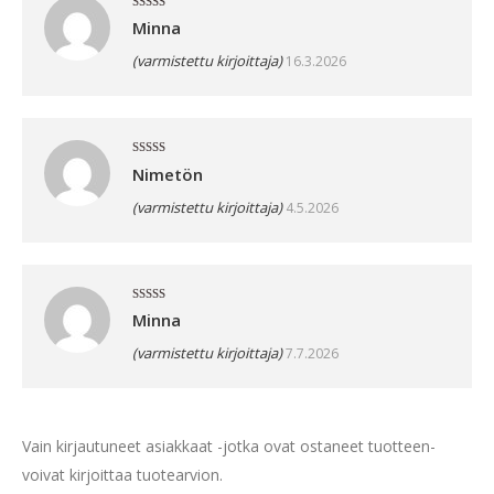
Arvostelu
Minna
tuotteesta:
5
/ 5
(varmistettu kirjoittaja)
16.3.2026
Arvostelu
Nimetön
tuotteesta:
5
/ 5
(varmistettu kirjoittaja)
4.5.2026
Arvostelu
Minna
tuotteesta:
5
/ 5
(varmistettu kirjoittaja)
7.7.2026
Vain kirjautuneet asiakkaat -jotka ovat ostaneet tuotteen-
voivat kirjoittaa tuotearvion.