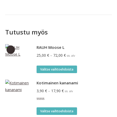
Tutustu myös
RAUH Moose L
Hintaluokka:
25,00
€
–
72,00
€
sis. alv
25,00 €
-
Tällä
Valitse vaihtoehdoista
72,00 €
tuotteella
on
Kotimainen kananami
useampi
Hintaluokka:
3,90
€
–
17,90
€
sis. alv
muunnelma.
3,90 €
Voit
Arvostelu
-
tuotteesta:
tehdä
Tällä
4.00
/ 5
17,90 €
Valitse vaihtoehdoista
valinnat