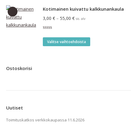
tuotteella
tuotteen
on
Kotimainen kuivattu kalkkunankaula
sivulla.
useampi
Hintaluokka:
3,00
€
–
55,00
€
sis. alv
muunnelma.
3,00 €
Voit
Arvostelu
-
tuotteesta:
tehdä
Tällä
5.00
/ 5
55,00 €
Valitse vaihtoehdoista
valinnat
tuotteella
tuotteen
on
sivulla.
useampi
Ostoskorisi
muunnelma.
Voit
tehdä
valinnat
tuotteen
Uutiset
sivulla.
Toimituskatkos verkkokaupassa
11.6.2026