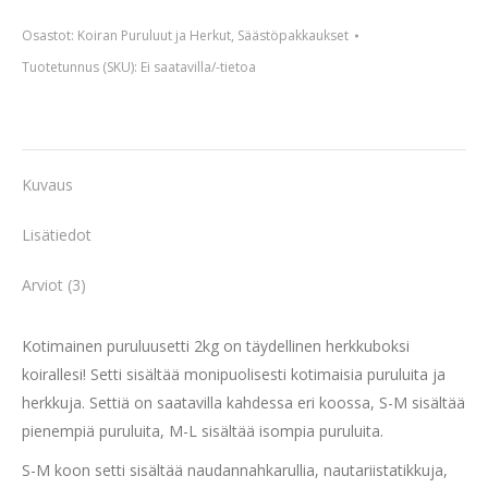
2kg
Osastot:
Koiran Puruluut ja Herkut
,
Säästöpakkaukset
määrä
Tuotetunnus (SKU):
Ei saatavilla/-tietoa
Kuvaus
Lisätiedot
Arviot (3)
Kotimainen puruluusetti 2kg on täydellinen herkkuboksi
koirallesi! Setti sisältää monipuolisesti kotimaisia puruluita ja
herkkuja. Settiä on saatavilla kahdessa eri koossa, S-M sisältää
pienempiä puruluita, M-L sisältää isompia puruluita.
S-M koon setti sisältää naudannahkarullia, nautariistatikkuja,