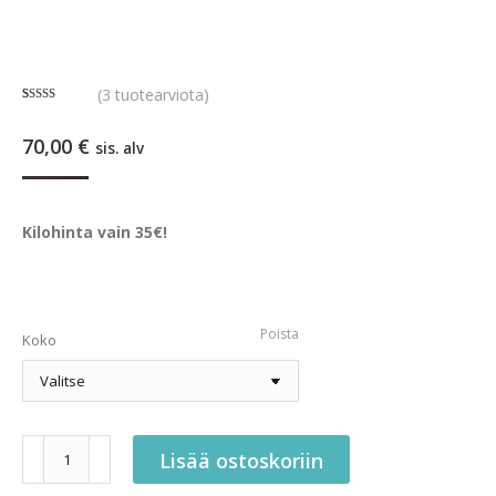
(
3
tuotearviota)
Arvio
3
5.00
5:stä
70,00
€
perustuen
sis. alv
asiakkaan
arvotukseen.
Kilohinta vain 35€!
Poista
Koko
Kotimainen
Lisää ostoskoriin
puruluusetti