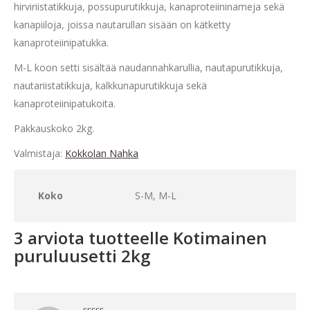
hirviriistatikkuja, possupurutikkuja, kanaproteiininameja sekä
kanapiiloja, joissa nautarullan sisään on kätketty
kanaproteiinipatukka.
M-L koon setti sisältää naudannahkarullia, nautapurutikkuja,
nautariistatikkuja, kalkkunapurutikkuja sekä
kanaproteiinipatukoita.
Pakkauskoko 2kg.
Valmistaja:
Kokkolan Nahka
Koko
S-M, M-L
3 arviota tuotteelle
Kotimainen
puruluusetti 2kg