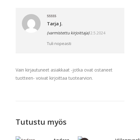
Arvostelu
Tarja J.
tuotteesta:
5
/ 5
(varmistettu kirjoittaja)
2.5.2024
Tuli nopeasti
Vain kirjautuneet asiakkaat -jotka ovat ostaneet
tuotteen- voivat kirjoittaa tuotearvion.
Tutustu myös