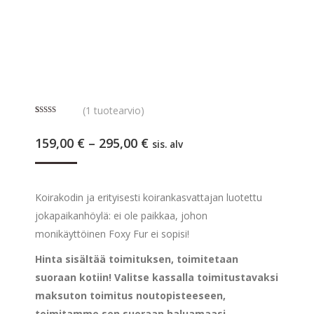
(
1
tuotearvio)
Arvio
1
5.00
5:stä
Hintaluokka:
159,00
€
–
295,00
€
perustuen
sis. alv
asiakkaan
159,00 €
arvotukseen.
-
295,00 €
Koirakodin ja erityisesti koirankasvattajan luotettu
jokapaikanhöylä: ei ole paikkaa, johon
monikäyttöinen Foxy Fur ei sopisi!
Hinta sisältää toimituksen, toimitetaan
suoraan kotiin! Valitse kassalla toimitustavaksi
maksuton toimitus noutopisteeseen,
toimitamme sen suoraan haluamaasi