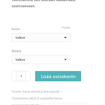
osoitteeseen.
Poista
Kuosi
Määrä
Karva-
Lisää ostoskoriin
alustarulla
5-
Osasto:
Karva-alustat ja koiranpedit
10
metriä
Tuotetunnus (SKU):
Ei saatavilla/-tietoa
määrä