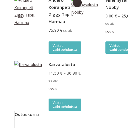
Andaro
Viilennysa
Koiranpeti
Nobby
Ziggy Tiipii,
8,00
€
–
25
Harmaa
sis. alv
75,90
€
sis. alv
Arvostelu
tuotteesta:
Tällä
5.00
/ 5
Valitse
Valitse
vaihtoehdo
vaihtoehdoista
tuotteella
on
Karva-alusta
useampi
Hintaluokka:
11,50
€
–
36,90
€
muunnelma.
11,50 €
sis. alv
Voit
-
tehdä
Arvostelu
36,90 €
valinnat
tuotteesta:
Tällä
4.55
/ 5
Valitse
tuotteen
vaihtoehdoista
tuotteella
sivulla.
Ostoskorisi
on
useampi