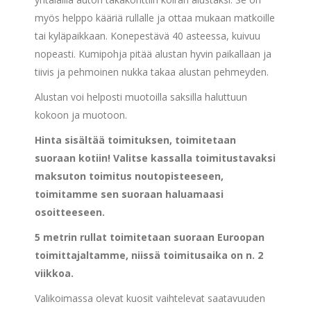
myös helppo kääriä rullalle ja ottaa mukaan matkoille
tai kyläpaikkaan. Konepestävä 40 asteessa, kuivuu
nopeasti. Kumipohja pitää alustan hyvin paikallaan ja
tiivis ja pehmoinen nukka takaa alustan pehmeyden.
Alustan voi helposti muotoilla saksilla haluttuun
kokoon ja muotoon.
Hinta sisältää toimituksen, toimitetaan
suoraan kotiin!
Valitse kassalla toimitustavaksi
maksuton toimitus noutopisteeseen,
toimitamme sen suoraan haluamaasi
osoitteeseen.
5 metrin rullat toimitetaan suoraan Euroopan
toimittajaltamme, niissä toimitusaika on n. 2
viikkoa.
Valikoimassa olevat kuosit vaihtelevat saatavuuden