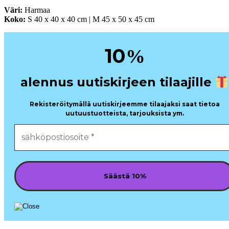
Väri:
Harmaa
Koko:
S 40 x 40 x 40 cm | M 45 x 50 x 45 cm
10
%
alennus uutiskirjeen tilaajille
Rekisteröitymällä uutiskirjeemme tilaajaksi saat tietoa
uutuustuotteista, tarjouksista ym.