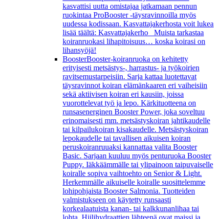
kasvattisi uutta omistajaa jatkamaan pennun
ruokintaa ProBooster -täysravinnoilla myös
uudessa kodissaan. Kasvattajakerhosta voit lukea
lisää täältä: Kasvattajakerho Muista tarkastaa
koiranruokasi lihapitoisuus… koska koirasi on
lihansyöjä!
Booster
Booster-koiranruoka on kehitetty
erityisesti metsästys-, harrastus- ja työkoirien
ravitsemustarpeisiin. Sarja kattaa luotettavat
täysravinnot koiran elämänkaaren eri vaiheisiin
sekä aktiivisen koiran eri kausiin, joissa
vuorottelevat työ ja lepo. Kärkituotteena on
runsasenerginen Booster Power, joka soveltuu
erinomaisesti mm. metsästyskoiran jahtikaudelle
tai kilpailukoiran kisakaudelle. Metsästyskoiran
lepokaudelle tai tavallisen aikuisen koiran
peruskoiranruuaksi kannattaa valita Booster
Basic. Sarjaan kuuluu myös penturuoka Booster
Puppy. Iäkkäämmälle tai ylipainoon taipuvaiselle
koiralle sopiva vaihtoehto on Senior & Light.
Herkemmälle aikuiselle koiralle suosittelemme
lohipohjaista Booster Salmonia. Tuotteiden
valmistukseen on käytetty runsaasti
korkealaatuista kanan- tai kalkkunanlihaa tai
lohta. Hiilihydraattien lähteenä ovat maissi ja