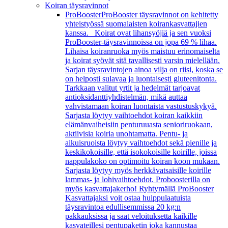
Koiran täysravinnot
ProBooster
ProBooster täysravinnot on kehitetty
yhteistyössä suomalaisten koirankasvattajien
kanssa. Koirat ovat lihansyöjiä ja sen vuoksi
ProBooster-täysravinnoissa on jopa 69 % lihaa.
Lihaisa koiranruoka myös maistuu erinomaiselta
ja koirat syövät sitä tavallisesti varsin mielellään.
Sarjan täysravintojen ainoa vilja on riisi, koska se
on helposti sulavaa ja luontaisesti gluteenitonta.
Tarkkaan valitut yrtit ja hedelmät tarjoavat
antioksidanttiyhdistelmän, mikä auttaa
vahvistamaan koiran luontaista vastustuskykyä.
Sarjasta löytyy vaihtoehdot koiran kaikkiin
elämänvaiheisiin penturuuasta senioriruokaan,
aktiivisia koiria unohtamatta. Pentu- ja
aikuisruoista löytyy vaihtoehdot sekä pienille ja
keskikokoisille, että isokokoisille koirille, joissa
nappulakoko on optimoitu koiran koon mukaan.
Sarjasta löytyy myös herkkävatsaisille koirille
lammas- ja lohivaihtoehdot. Proboosterilla on
myös kasvattajakerho! Ryhtymällä ProBooster
Kasvattajaksi voit ostaa huippulaatuista
täysravintoa edullisemmissa 20 kg:n
pakkauksissa ja saat veloituksetta kaikille
kasvateillesi pentupaketin joka kannustaa