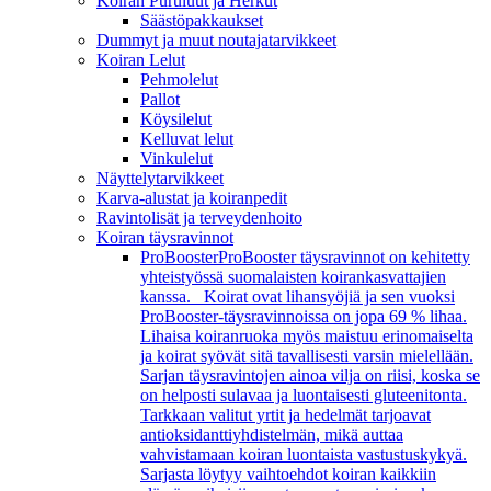
Koiran Puruluut ja Herkut
Säästöpakkaukset
Dummyt ja muut noutajatarvikkeet
Koiran Lelut
Pehmolelut
Pallot
Köysilelut
Kelluvat lelut
Vinkulelut
Näyttelytarvikkeet
Karva-alustat ja koiranpedit
Ravintolisät ja terveydenhoito
Koiran täysravinnot
ProBooster
ProBooster täysravinnot on kehitetty
yhteistyössä suomalaisten koirankasvattajien
kanssa. Koirat ovat lihansyöjiä ja sen vuoksi
ProBooster-täysravinnoissa on jopa 69 % lihaa.
Lihaisa koiranruoka myös maistuu erinomaiselta
ja koirat syövät sitä tavallisesti varsin mielellään.
Sarjan täysravintojen ainoa vilja on riisi, koska se
on helposti sulavaa ja luontaisesti gluteenitonta.
Tarkkaan valitut yrtit ja hedelmät tarjoavat
antioksidanttiyhdistelmän, mikä auttaa
vahvistamaan koiran luontaista vastustuskykyä.
Sarjasta löytyy vaihtoehdot koiran kaikkiin