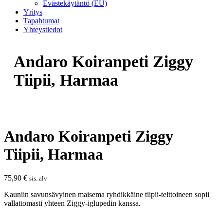
Evästekäytäntö (EU)
Yritys
Tapahtumat
Yhteystiedot
Andaro Koiranpeti Ziggy
Tiipii, Harmaa
Andaro Koiranpeti Ziggy
Tiipii, Harmaa
75,90
€
sis. alv
Kauniin savunsävyinen maisema ryhdikkäine tiipii-telttoineen sopii
vallattomasti yhteen Ziggy-iglupedin kanssa.