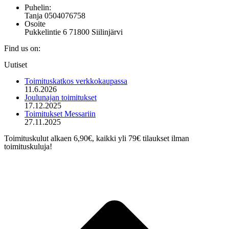
Puhelin:
Tanja 0504076758
Osoite
Pukkelintie 6 71800 Siilinjärvi
Find us on:
Mail
Uutiset
page
opens
Toimituskatkos verkkokaupassa
in
11.6.2026
new
Joulunajan toimitukset
window
17.12.2025
Toimitukset Messariin
27.11.2025
Toimituskulut alkaen 6,90€, kaikki yli 79€ tilaukset ilman
toimituskuluja!
t
T