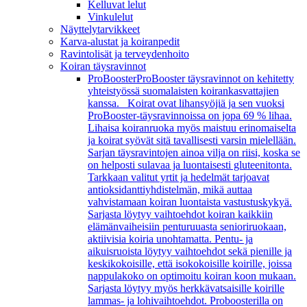
Kelluvat lelut
Vinkulelut
Näyttelytarvikkeet
Karva-alustat ja koiranpedit
Ravintolisät ja terveydenhoito
Koiran täysravinnot
ProBooster
ProBooster täysravinnot on kehitetty
yhteistyössä suomalaisten koirankasvattajien
kanssa. Koirat ovat lihansyöjiä ja sen vuoksi
ProBooster-täysravinnoissa on jopa 69 % lihaa.
Lihaisa koiranruoka myös maistuu erinomaiselta
ja koirat syövät sitä tavallisesti varsin mielellään.
Sarjan täysravintojen ainoa vilja on riisi, koska se
on helposti sulavaa ja luontaisesti gluteenitonta.
Tarkkaan valitut yrtit ja hedelmät tarjoavat
antioksidanttiyhdistelmän, mikä auttaa
vahvistamaan koiran luontaista vastustuskykyä.
Sarjasta löytyy vaihtoehdot koiran kaikkiin
elämänvaiheisiin penturuuasta senioriruokaan,
aktiivisia koiria unohtamatta. Pentu- ja
aikuisruoista löytyy vaihtoehdot sekä pienille ja
keskikokoisille, että isokokoisille koirille, joissa
nappulakoko on optimoitu koiran koon mukaan.
Sarjasta löytyy myös herkkävatsaisille koirille
lammas- ja lohivaihtoehdot. Proboosterilla on