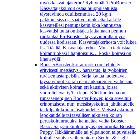
myös kasvattajakerho! Ryhtymällä ProBooster
Kasvattajaksi voit ostaa huippulaatuista
täysravintoa edullisemmissa 20 kg:n
pakkauksissa ja saat veloituksetta kaikille
kasvateillesi pentupaketin joka kannustaa
kasvattisi uutta omistajaa jatkamaan pennun
ruokintaa ProBooster -täysravinnoilla myös
uudessa kodissaan. Kasvattajakerhosta voit lukea
lisää täältä: Kasvattajakerho Muista tarkastaa
koiranruokasi lihapitoisuus… koska koirasi on
lihansyöjä!
Booster
Booster-koiranruoka on kehitetty
erityisesti metsästys-, harrastus- ja työkoirien
ravitsemustarpeisiin. Sarja kattaa luotettavat
täysravinnot koiran elämänkaaren eri vaiheisiin
sekä aktiivisen koiran eri kausiin, joissa
vuorottelevat työ ja lepo. Kärkituotteena on
runsasenerginen Booster Power, joka soveltuu
erinomaisesti mm. metsästyskoiran jahtikaudelle
tai kilpailukoiran kisakaudelle. Metsästyskoiran
lepokaudelle tai tavallisen aikuisen koiran
peruskoiranruuaksi kannattaa valita Booster
Basic. Sarjaan kuuluu myös penturuoka Booster
Puppy. Iäkkäämmälle tai ylipainoon taipuvaiselle
koiralle sopiva vaihtoehto on Senior & Light.