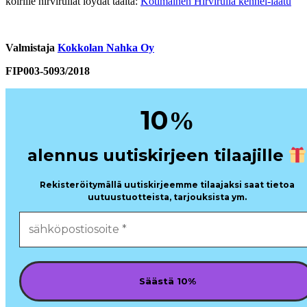
koirille hirvirullat löydät täältä:
Kotimainen Hirvirulla kennel-laatu
Va
l
mistaja
Kokkolan Nahka Oy
FIP003-5093/2018
10
%
alennus uutiskirjeen tilaajille
Rekisteröitymällä uutiskirjeemme tilaajaksi saat tietoa
uutuustuotteista, tarjouksista ym.