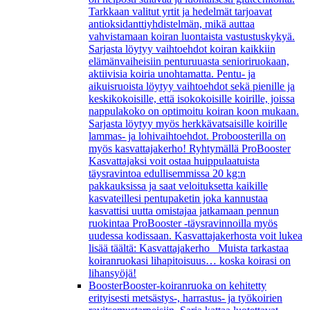
Tarkkaan valitut yrtit ja hedelmät tarjoavat
antioksidanttiyhdistelmän, mikä auttaa
vahvistamaan koiran luontaista vastustuskykyä.
Sarjasta löytyy vaihtoehdot koiran kaikkiin
elämänvaiheisiin penturuuasta senioriruokaan,
aktiivisia koiria unohtamatta. Pentu- ja
aikuisruoista löytyy vaihtoehdot sekä pienille ja
keskikokoisille, että isokokoisille koirille, joissa
nappulakoko on optimoitu koiran koon mukaan.
Sarjasta löytyy myös herkkävatsaisille koirille
lammas- ja lohivaihtoehdot. Proboosterilla on
myös kasvattajakerho! Ryhtymällä ProBooster
Kasvattajaksi voit ostaa huippulaatuista
täysravintoa edullisemmissa 20 kg:n
pakkauksissa ja saat veloituksetta kaikille
kasvateillesi pentupaketin joka kannustaa
kasvattisi uutta omistajaa jatkamaan pennun
ruokintaa ProBooster -täysravinnoilla myös
uudessa kodissaan. Kasvattajakerhosta voit lukea
lisää täältä: Kasvattajakerho Muista tarkastaa
koiranruokasi lihapitoisuus… koska koirasi on
lihansyöjä!
Booster
Booster-koiranruoka on kehitetty
erityisesti metsästys-, harrastus- ja työkoirien