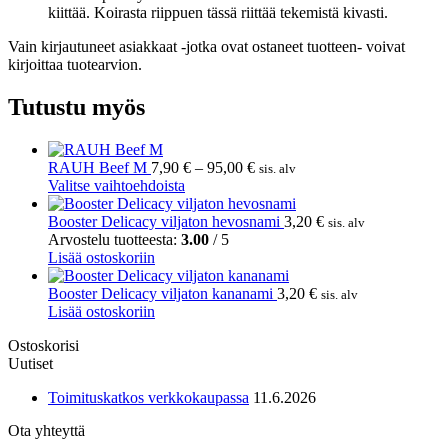
kiittää. Koirasta riippuen tässä riittää tekemistä kivasti.
Vain kirjautuneet asiakkaat -jotka ovat ostaneet tuotteen- voivat
kirjoittaa tuotearvion.
Tutustu myös
Hintaluokka:
RAUH Beef M
7,90
€
–
95,00
€
sis. alv
Tällä
7,90 €
Valitse vaihtoehdoista
tuotteella
-
on
95,00 €
Booster Delicacy viljaton hevosnami
3,20
€
sis. alv
useampi
Arvostelu tuotteesta:
3.00
/ 5
muunnelma.
Lisää ostoskoriin
Voit
tehdä
Booster Delicacy viljaton kananami
3,20
€
sis. alv
valinnat
Lisää ostoskoriin
tuotteen
Ostoskorisi
sivulla.
Uutiset
Toimituskatkos verkkokaupassa
11.6.2026
Ota yhteyttä