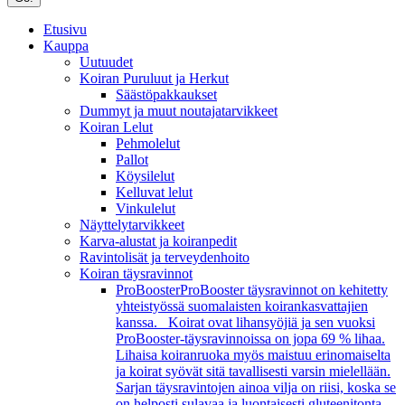
Etusivu
Kauppa
Uutuudet
Koiran Puruluut ja Herkut
Säästöpakkaukset
Dummyt ja muut noutajatarvikkeet
Koiran Lelut
Pehmolelut
Pallot
Köysilelut
Kelluvat lelut
Vinkulelut
Näyttelytarvikkeet
Karva-alustat ja koiranpedit
Ravintolisät ja terveydenhoito
Koiran täysravinnot
ProBooster
ProBooster täysravinnot on kehitetty
yhteistyössä suomalaisten koirankasvattajien
kanssa. Koirat ovat lihansyöjiä ja sen vuoksi
ProBooster-täysravinnoissa on jopa 69 % lihaa.
Lihaisa koiranruoka myös maistuu erinomaiselta
ja koirat syövät sitä tavallisesti varsin mielellään.
Sarjan täysravintojen ainoa vilja on riisi, koska se
on helposti sulavaa ja luontaisesti gluteenitonta.