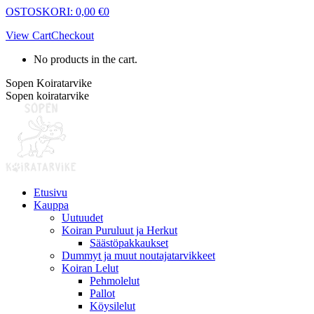
Skip
OSTOSKORI:
0,00
€
0
to
View Cart
Checkout
content
No products in the cart.
Sopen Koiratarvike
Sopen koiratarvike
Etusivu
Kauppa
Uutuudet
Koiran Puruluut ja Herkut
Säästöpakkaukset
Dummyt ja muut noutajatarvikkeet
Koiran Lelut
Pehmolelut
Pallot
Köysilelut