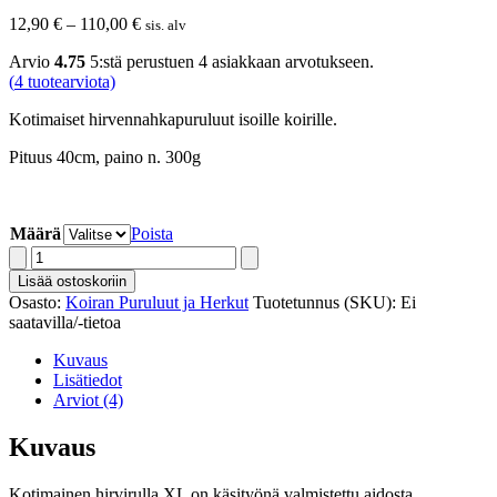
Hintaluokka:
12,90
€
–
110,00
€
sis. alv
12,90 €
Arvio
4.75
5:stä perustuen
4
asiakkaan arvotukseen.
-
(
4
tuotearviota)
110,00 €
Kotimaiset hirvennahkapuruluut isoille koirille.
Pituus 40cm, paino n. 300g
Määrä
Poista
Kotimainen
Hirvirulla
Lisää ostoskoriin
XL
Osasto:
Koiran Puruluut ja Herkut
Tuotetunnus (SKU):
Ei
40cm
saatavilla/-tietoa
1-
laatu
Kuvaus
määrä
Lisätiedot
Arviot (4)
Kuvaus
Kotimainen hirvirulla XL on käsityönä valmistettu aidosta