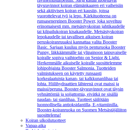
ravitsemustarpeisiin. Sarja kattaa luotettavat
täysravinnot koiran elämänkaaren eri vaiheisiin
sekä aktiivisen koiran eri kausiin, joissa
vuorottelevat työ ja lepo. Kärkituotteena on
runsasenerginen Booster Power, joka soveltuu
erinomaisesti mm. metsästyskoiran jahtikaudelle
tai kilpailukoiran kisakaudelle. Metsästyskoiran
lepokaudelle tai tavallisen aikuisen koiran
peruskoiranruuaksi kannattaa valita Booster
Basic. Sarjaan kuuluu myös penturuoka Booster
Puppy. Iäkkäämmälle tai ylipainoon taipuvaiselle
koiralle sopiva vaihtoehto on Senior & Light.
Herkemmälle aikuiselle koiralle suosittelemme
lohipohjaista Booster Salmonia. Tuotteiden
valmistukseen on käytetty runsaasti
korkealaatuista kanan- tai kalkkunanlihaa tai
lohta. Hiilihydraattien lähteenä ovat maissi ja
maissi/peruna. Booster-täysravinnot ovat täysin
vehnättömiä ja soijattomia, eivätkä ne sisällä
naudan- tai sianlihaa. Tuotteet säilötään
luonnollisella antioksidantilla, E-vitamiinilla.
Booster-koiranruoka on Suomen Metsästäjäliiton
suosittelema!
Koiran ulkoilutuotteet
Vapaa-aika