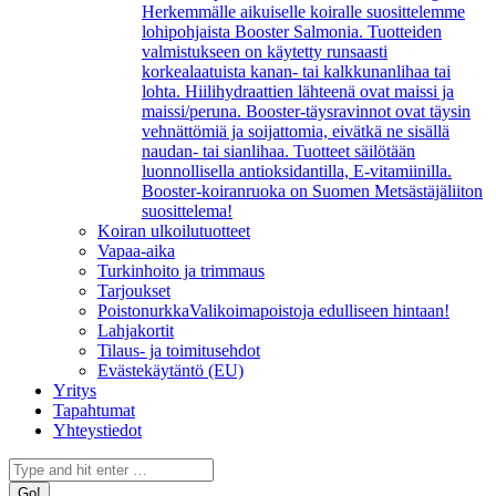
Herkemmälle aikuiselle koiralle suosittelemme
lohipohjaista Booster Salmonia. Tuotteiden
valmistukseen on käytetty runsaasti
korkealaatuista kanan- tai kalkkunanlihaa tai
lohta. Hiilihydraattien lähteenä ovat maissi ja
maissi/peruna. Booster-täysravinnot ovat täysin
vehnättömiä ja soijattomia, eivätkä ne sisällä
naudan- tai sianlihaa. Tuotteet säilötään
luonnollisella antioksidantilla, E-vitamiinilla.
Booster-koiranruoka on Suomen Metsästäjäliiton
suosittelema!
Koiran ulkoilutuotteet
Vapaa-aika
Turkinhoito ja trimmaus
Tarjoukset
Poistonurkka
Valikoimapoistoja edulliseen hintaan!
Lahjakortit
Tilaus- ja toimitusehdot
Evästekäytäntö (EU)
Yritys
Tapahtumat
Yhteystiedot
Search: