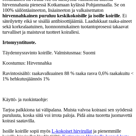
hirvennahasta pienessä Kotkamaan kylässä Pohjanmaalla. Se on
100% säilöntäaineeton, lisäaineeton ja valkaisematon
hirvennahkainen puruluu keskikokoisille ja isoille koirille
. Ei
säteilytetty eikä se sisällä antibioottijäämiä. Laadukkaat raaka-aineet
sekä korkealaatuinen, luonnonmukainen tuotantoprosessi takaavat
turvalliset ja maistuvat tuotteet koirallesi.
Irtomyyntituote.
Täydennysravinto koirille. Valmistusmaa: Suomi
Koostumus: Hirvennahka
Ravintosisältö: raakavalkuainen 88 % raaka rasva 0,6% raakakuitu <
1% hehkutusjäännös 1%
Käyttö- ja ruokintaohje:
Tarjoa palkkiona tai välipalana. Muista valvoa koiraasi sen syödessä
puruluuta, koska siitä voi irrota paloja. Pidä aina tuoretta juomavettä
koirasi saatavilla.
Isoille koirille sopii myös
L-kokoiset hirvirullat
ja pienemmille