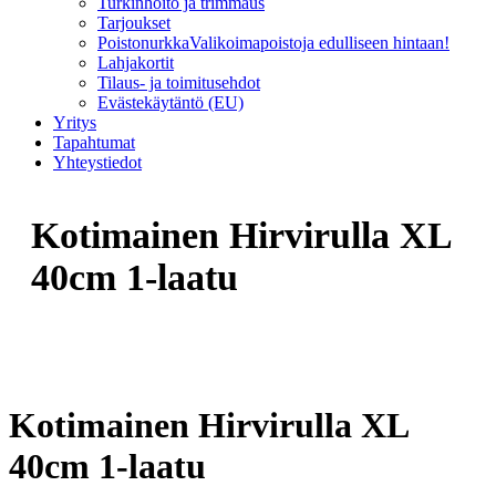
Turkinhoito ja trimmaus
Tarjoukset
Poistonurkka
Valikoimapoistoja edulliseen hintaan!
Lahjakortit
Tilaus- ja toimitusehdot
Evästekäytäntö (EU)
Yritys
Tapahtumat
Yhteystiedot
Kotimainen Hirvirulla XL
40cm 1-laatu
Kotimainen Hirvirulla XL
40cm 1-laatu