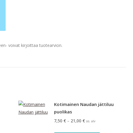
en- voivat kirjoittaa tuotearvion.
Kotimainen Naudan jättiluu
puolikas
Hintaluokka:
7,50
€
–
21,00
€
sis. alv
7,50 €