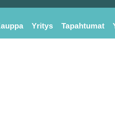
auppa
Yritys
Tapahtumat