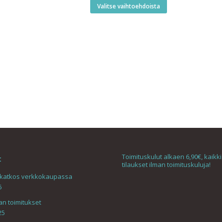
-
Tällä
Valitse vaihtoehdoista
21,00 €
tuotteella
on
useampi
muunnelma.
Voit
tehdä
valinnat
tuotteen
sivulla.
Toimituskulut alkaen 6,90€, kaikki 
t
tilaukset ilman toimituskuluja!
skatkos verkkokaupassa
6
an toimitukset
25