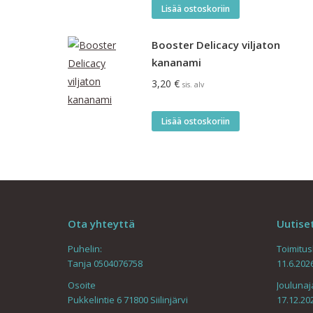
Lisää ostoskoriin
Booster Delicacy viljaton
kananami
3,20
€
sis. alv
Lisää ostoskoriin
Ota yhteyttä
Uutise
Puhelin:
Toimitu
Tanja 0504076758
11.6.202
Osoite
Joulunaj
Pukkelintie 6 71800 Siilinjärvi
17.12.20