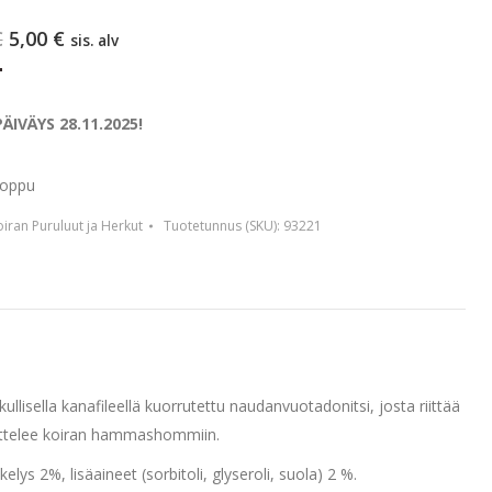
Alkuperäinen
Nykyinen
€
5,00
€
sis. alv
hinta
hinta
oli:
on:
10,90 €.
5,00 €.
ÄIVÄYS 28.11.2025!
loppu
iran Puruluut ja Herkut
Tuotetunnus (SKU):
93221
isella kanafileellä kuorrutettu naudanvuotadonitsi, josta riittää
kuttelee koiran hammashommiin.
s 2%, lisäaineet (sorbitoli, glyseroli, suola) 2 %.