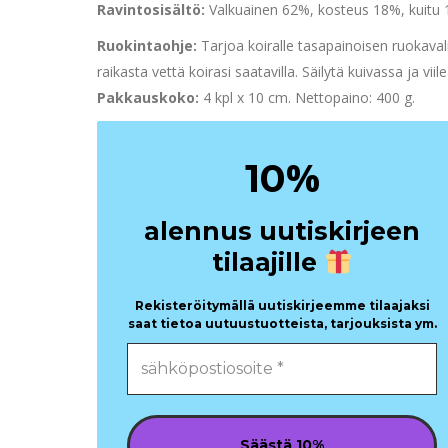
Ravintosisältö:
Valkuainen 62%, kosteus 18%, kuitu 
Ruokintaohje:
Tarjoa koiralle tasapainoisen ruokavali
raikasta vettä koirasi saatavilla. Säilytä kuivassa ja viil
Pakkauskoko:
4 kpl x 10 cm. Nettopaino: 400 g.
%
10
alennus uutiskirjeen
tilaajille
Rekisteröitymällä uutiskirjeemme tilaajaksi
saat tietoa uutuustuotteista, tarjouksista ym.