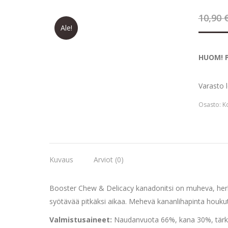
10,90
Ale!
HUOM! P
Varasto 
Osasto:
Ko
Kuvaus
Arviot (0)
Booster Chew & Delicacy kanadonitsi on muheva, herkull
syötävää pitkäksi aikaa. Mehevä kananlihapinta hou
Valmistusaineet:
Naudanvuota 66%, kana 30%, tärkkely