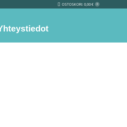
OSTOSKORI:
0,00
€
0
Yhteystiedot
Search: