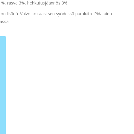
1%, rasva 3%, hehkutusjäännös 3%.
on lisänä. Valvo koiraasi sen syödessä puruluita. Pidä aina
eässä.