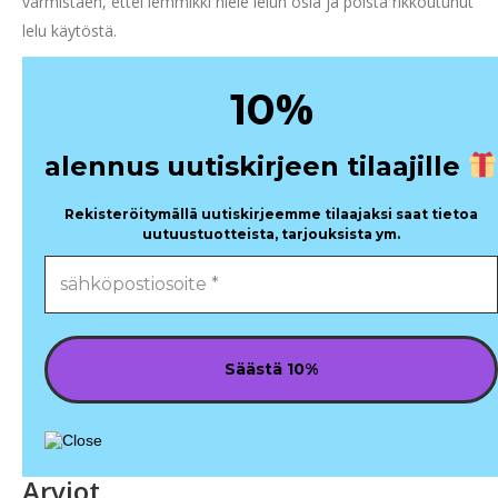
varmistaen, ettei lemmikki niele lelun osia ja poista rikkoutunut
lelu käytöstä.
%
10
alennus uutiskirjeen tilaajille
Rekisteröitymällä uutiskirjeemme tilaajaksi saat tietoa
uutuustuotteista, tarjouksista ym.
Arviot