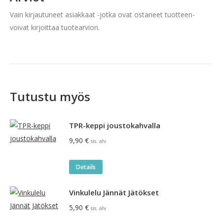
Vain kirjautuneet asiakkaat -jotka ovat ostaneet tuotteen-
voivat kirjoittaa tuotearvion.
Tutustu myös
TPR-keppi joustokahvalla
9,90
€
sis. alv
Details
Vinkulelu Jännät Jätökset
5,90
€
sis. alv