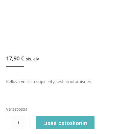
17,90
€
sis. alv
Kelluva vesilelu sopii erityisesti noutamiseen.
Varastossa
Boogie
Lisää ostoskoriin
Kelluva