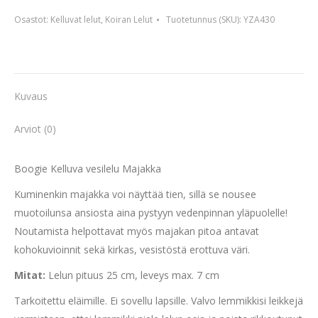
vesilelu
Osastot:
Kelluvat lelut
,
Koiran Lelut
Tuotetunnus (SKU):
YZA430
Majakka,
25
cm
määrä
Kuvaus
Arviot (0)
Boogie Kelluva vesilelu Majakka
Kuminenkin majakka voi näyttää tien, sillä se nousee
muotoilunsa ansiosta aina pystyyn vedenpinnan yläpuolelle!
Noutamista helpottavat myös majakan pitoa antavat
kohokuvioinnit sekä kirkas, vesistöstä erottuva väri.
Mitat:
Lelun pituus 25 cm, leveys max. 7 cm
Tarkoitettu eläimille. Ei sovellu lapsille. Valvo lemmikkisi leikkejä