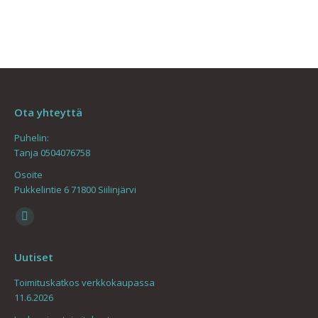
Ota yhteyttä
Puhelin:
Tanja 0504076758
Osoite
Pukkelintie 6 71800 Siilinjärvi
Find us on:
Mail
page
Uutiset
opens
in
Toimituskatkos verkkokaupassa
11.6.2026
new
window