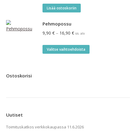
Lisää ostoskoriin
Pehmopossu
Hintaluokka:
9,90
€
–
16,90
€
sis. alv
9,90 €
-
Tällä
Valitse vaihtoehdoista
16,90 €
tuotteella
on
useampi
Ostoskorisi
muunnelma.
Voit
tehdä
valinnat
tuotteen
Uutiset
sivulla.
Toimituskatkos verkkokaupassa
11.6.2026