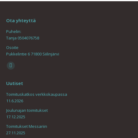
Ota yhteyttä
Puhelin:
Tanja 0504076758
Osoite
Pukkelintie 6 71800 Siilinjärvi
Find us on:
Mail
page
Uutiset
opens
in
Toimituskatkos verkkokaupassa
11.6.2026
new
window
Joulunajan toimitukset
17.12.2025
Toimitukset Messariin
27.11.2025