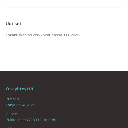
Uutiset
Toimituskatkos verkkokaupassa
11.6.2026
Ota yhteyttä
Puhelin:
Tanja 0504076758
Osoite
Pukkelintie 6 71800 Siilinjärvi