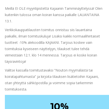
Meillä EI OLE myyntipistettä Kajaanin Tamminäyttelyssä! Olen
kuitenkin tulossa oman koiran kanssa paikalle LAUANTAINA
13.1.
Verkkokauppatilausten toimitus onnistuu siis lauantaina
paikalle, ilman toimituskuluja! Lisäksi kaikki normaalihintaiset
tuotteet -10% alekoodilla KAJAANI. Tarjous koskee vain
toimituksia kyseiseen näyttelyyn, tilaukset tulee tehdä
viimeistään 12.1. klo 14 mennessä. Tarjous ei koske koiran
täysravintoja!
Valitse kassalla toimitustavaksi ”Nouton myymälästä tai
koiratapahtumasta” ja kirjoita tilauksen lisätietoihin Kajaani,
otan yhteyttä sähköpostilla ja voimme sopia tarkemmin
toimituksesta.
%
10