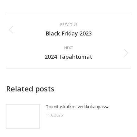
on
Facebook
Post
PREVIOUS
navigation
Black Friday 2023
Previous
post:
NEXT
2024 Tapahtumat
Next
post:
Related posts
Toimituskatkos verkkokaupassa
11.6.2026