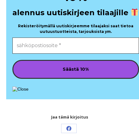
alennus uutiskirjeen tilaajille
Rekisteröitymällä uutiskirjeemme tilaajaksi saat tietoa
uutuustuotteista, tarjouksista ym.
Jaa tämä kirjoitus
Share