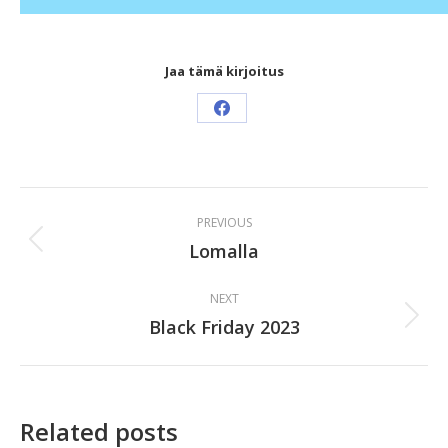
Jaa tämä kirjoitus
Share
on
Facebook
Post
PREVIOUS
navigation
Lomalla
Previous
post:
NEXT
Black Friday 2023
Next
post:
Related posts