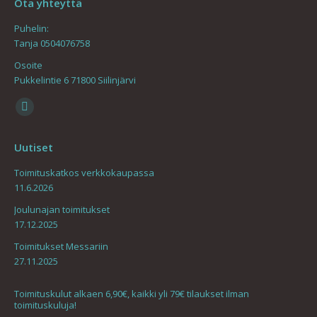
Ota yhteyttä
Puhelin:
Tanja 0504076758
Osoite
Pukkelintie 6 71800 Siilinjärvi
Find us on:
Mail
page
Uutiset
opens
in
Toimituskatkos verkkokaupassa
11.6.2026
new
window
Joulunajan toimitukset
17.12.2025
Toimitukset Messariin
27.11.2025
Toimituskulut alkaen 6,90€, kaikki yli 79€ tilaukset ilman
toimituskuluja!