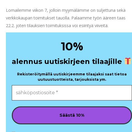
Lomailemme viikon 7, jolloin myymälämme on suljettuna sekä
verkkokaupan toimitukset tauolla. Palaamme työn ääreen taas
22.2. joten tilauksien toimituksissa voi esiintyä viiveitä.
%
10
alennus uutiskirjeen tilaajille
Rekisteröitymällä uutiskirjeemme tilaajaksi saat tietoa
uutuustuotteista, tarjouksista ym.