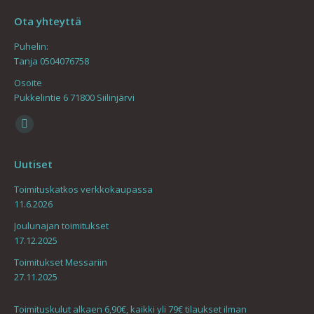
Ota yhteyttä
Puhelin:
Tanja 0504076758
Osoite
Pukkelintie 6 71800 Siilinjärvi
Find us on:
Mail
page
Uutiset
opens
in
Toimituskatkos verkkokaupassa
11.6.2026
new
window
Joulunajan toimitukset
17.12.2025
Toimitukset Messariin
27.11.2025
Toimituskulut alkaen 6,90€, kaikki yli 79€ tilaukset ilman