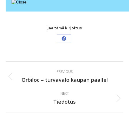
Jaa tämä kirjoitus
Share
on
Facebook
Post
PREVIOUS
navigation
Orbiloc – turvavalo kaupan päälle!
Previous
post:
NEXT
Tiedotus
Next
post: