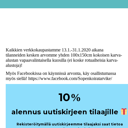
Kaikkien verkkokaupastamme 13.1.-31.1.2020 aikana
tilanneiden kesken arvomme yhden 100x150cm kokoisen karva-
alustan vapaavalintaisella kuosilla (ei koske rotuaiheisia karva-
alustoja)!
Myös Facebookissa on käynnissä arvonta, käy osallistumassa
myös siellä! https://www.facebook.com/Sopenkoiratarvike/
10
%
alennus uutiskirjeen tilaajille
Rekisteröitymällä uutiskirjeemme tilaajaksi saat tietoa