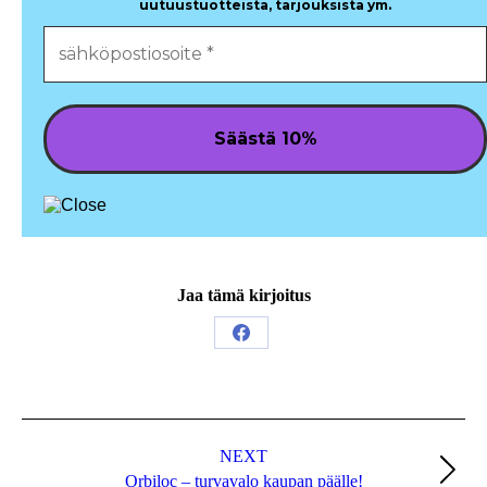
uutuustuotteista, tarjouksista ym.
Jaa tämä kirjoitus
Share
on
Facebook
Post
navigation
NEXT
Next
Orbiloc – turvavalo kaupan päälle!