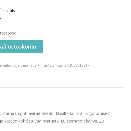
€
sis. alv
arastossa
sää ostoskoriin
urkinhoito ja trimmaus
Tuotetunnus (SKU):
27STE017
istamaan pohjavillaa tiheäturkkisilta koirilta. Ergonomisesti
ja käteen kohdistuvaa rasitusta. Luistamaton kahva. 20