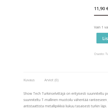
11,90
Vain 1 v
Li
Osasto:
T
Kuvaus
Arviot (0)
Show Tech Turkinselvittäjä on erityisesti suunniteltu po
suunniteltu T-mallinen muotoilu vähentää ranteeseen 
antistaattista metallipiikkiä liukuu tasaisesti turkin läpi.