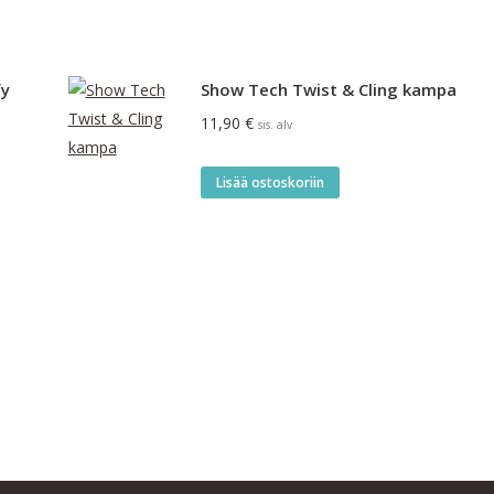
fy
Show Tech Twist & Cling kampa
11,90
€
sis. alv
Lisää ostoskoriin