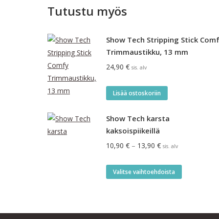
Tutustu myös
Show Tech Stripping Stick Com
Trimmaustikku, 13 mm
24,90
€
sis. alv
Lisää ostoskoriin
Show Tech karsta
kaksoispiikeillä
Hintaluokka:
10,90
€
–
13,90
€
sis. alv
10,90 €
-
Tällä
Valitse vaihtoehdoista
13,90 €
tuotteella
on
useampi