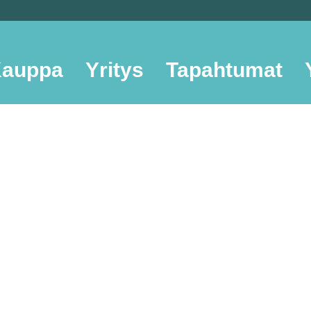
auppa
Yritys
Tapahtumat