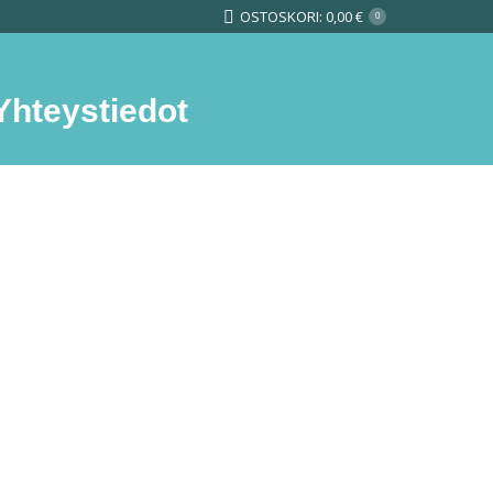
OSTOSKORI:
0,00
€
0
Yhteystiedot
Search: