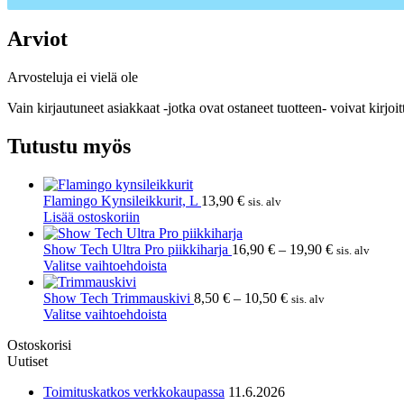
Arviot
Arvosteluja ei vielä ole
Vain kirjautuneet asiakkaat -jotka ovat ostaneet tuotteen- voivat kirjoit
Tutustu myös
Flamingo Kynsileikkurit, L
13,90
€
sis. alv
Lisää ostoskoriin
Hintaluokka
Show Tech Ultra Pro piikkiharja
16,90
€
–
19,90
€
sis. alv
Tällä
16,90 €
Valitse vaihtoehdoista
tuotteella
-
on
Hintaluokka:
19,90 €
Show Tech Trimmauskivi
8,50
€
–
10,50
€
sis. alv
useampi
Tällä
8,50 €
Valitse vaihtoehdoista
muunnelma.
tuotteella
-
Ostoskorisi
Voit
on
10,50 €
Uutiset
tehdä
useampi
valinnat
muunnelma.
Toimituskatkos verkkokaupassa
11.6.2026
tuotteen
Voit