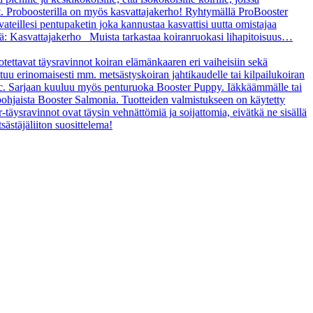
t. Proboosterilla on myös kasvattajakerho! Ryhtymällä ProBooster
vateillesi pentupaketin joka kannustaa kasvattisi uutta omistajaa
tä: Kasvattajakerho Muista tarkastaa koiranruokasi lihapitoisuus…
uotettavat täysravinnot koiran elämänkaaren eri vaiheisiin sekä
ltuu erinomaisesti mm. metsästyskoiran jahtikaudelle tai kilpailukoiran
asic. Sarjaan kuuluu myös penturuoka Booster Puppy. Iäkkäämmälle tai
ipohjaista Booster Salmonia. Tuotteiden valmistukseen on käytetty
r-täysravinnot ovat täysin vehnättömiä ja soijattomia, eivätkä ne sisällä
sästäjäliiton suosittelema!