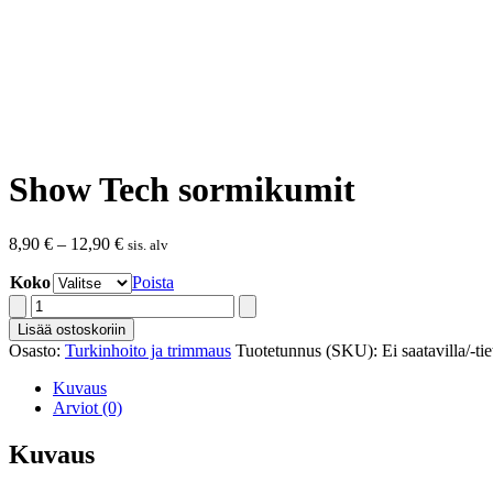
Show Tech sormikumit
Hintaluokka:
8,90
€
–
12,90
€
sis. alv
8,90 €
Koko
-
Poista
12,90 €
Show
Tech
Lisää ostoskoriin
sormikumit
Osasto:
Turkinhoito ja trimmaus
Tuotetunnus (SKU):
Ei saatavilla/-ti
määrä
Kuvaus
Arviot (0)
Kuvaus