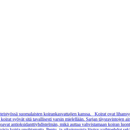
teistyössä suomalaisten koirankasvattajien kanssa. Koirat ovat lihansy
rat syövät sitä tavallisesti varsin mielellään. Sarjan täysravintojen aino
arjoavat antioksidanttiyhdistelmän, mikä auttaa vahvistamaan koiran luon
sia koiria unohtamatta. Pentu- ja aikuisruoista löytyy vaihtoehdot sekä pi