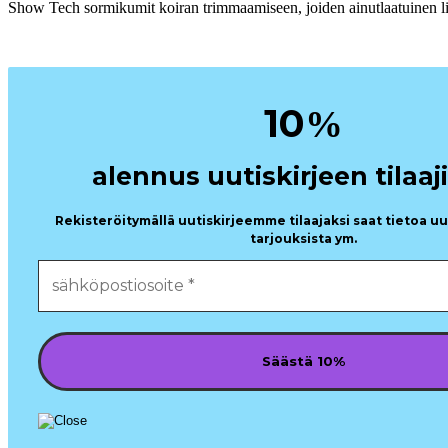
Show Tech sormikumit koiran trimmaamiseen, joiden ainutlaatuinen liu
10
%
alennus uutiskirjeen tilaaji
Rekisteröitymällä uutiskirjeemme tilaajaksi saat tietoa u
tarjouksista ym.