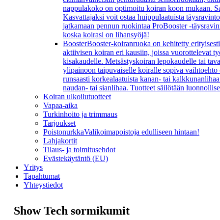
nappulakoko on optimoitu koiran koon mukaan. Sarj
Kasvattajaksi voit ostaa huippulaatuista täysravint
jatkamaan pennun ruokintaa ProBooster -täysravinn
koska koirasi on lihansyöjä!
Booster
Booster-koiranruoka on kehitetty erityisesti
aktiivisen koiran eri kausiin, joissa vuorottelevat
kisakaudelle. Metsästyskoiran lepokaudelle tai ta
ylipainoon taipuvaiselle koiralle sopiva vaihtoeht
runsaasti korkealaatuista kanan- tai kalkkunanlihaa 
naudan- tai sianlihaa. Tuotteet säilötään luonnollis
Koiran ulkoilutuotteet
Vapaa-aika
Turkinhoito ja trimmaus
Tarjoukset
Poistonurkka
Valikoimapoistoja edulliseen hintaan!
Lahjakortit
Tilaus- ja toimitusehdot
Evästekäytäntö (EU)
Yritys
Tapahtumat
Yhteystiedot
Show Tech sormikumit