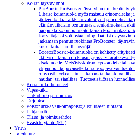
Koiran täysravinnot
ProBooster
ProBooster täysravinnot on kehitetty yh
Lihaisa koiranruoka myös maistuu erinomaiselta ja koi
gluteenitonta. Tarkkaan valitut yrtit ja hedelmät t
elämänvaiheisiin penturuuasta senioriruokaan, aktiivi
nappulakoko on optimoitu koiran koon mukaan. Sarj
Kasvattajaksi voit ostaa huippulaatuista täysravint
jatkamaan pennun ruokintaa ProBooster -täysravinn
koska koirasi on lihansyöjä!
Booster
Booster-koiranruoka on kehitetty erityisesti
aktiivisen koiran eri kausiin, joissa vuorottelevat
kisakaudelle. Metsästyskoiran lepokaudelle tai ta
ylipainoon taipuvaiselle koiralle sopiva vaihtoeht
runsaasti korkealaatuista kanan- tai kalkkunanlihaa 
naudan- tai sianlihaa. Tuotteet säilötään luonnollis
Koiran ulkoilutuotteet
Vapaa-aika
Turkinhoito ja trimmaus
Tarjoukset
Poistonurkka
Valikoimapoistoja edulliseen hintaan!
Lahjakortit
Tilaus- ja toimitusehdot
Evästekäytäntö (EU)
Yritys
Tapahtumat