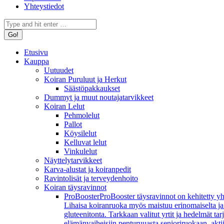
Yhteystiedot
Search:
Etusivu
Kauppa
Uutuudet
Koiran Puruluut ja Herkut
Säästöpakkaukset
Dummyt ja muut noutajatarvikkeet
Koiran Lelut
Pehmolelut
Pallot
Köysilelut
Kelluvat lelut
Vinkulelut
Näyttelytarvikkeet
Karva-alustat ja koiranpedit
Ravintolisät ja terveydenhoito
Koiran täysravinnot
ProBooster
ProBooster täysravinnot on kehitetty yh
Lihaisa koiranruoka myös maistuu erinomaiselta ja koi
gluteenitonta. Tarkkaan valitut yrtit ja hedelmät t
elämänvaiheisiin penturuuasta senioriruokaan, aktiivi