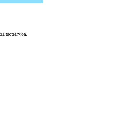
taa tuotearvion.
: