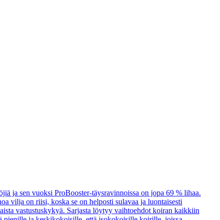
öjiä ja sen vuoksi ProBooster-täysravinnoissa on jopa 69 % lihaa.
a vilja on riisi, koska se on helposti sulavaa ja luontaisesti
taista vastustuskykyä. Sarjasta löytyy vaihtoehdot koiran kaikkiin
enille ja keskikokoisille, että isokokoisille koirille, joissa