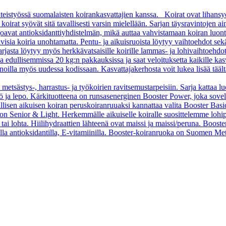
teistyössä suomalaisten koirankasvattajien kanssa. Koirat ovat lihansy
rat syövät sitä tavallisesti varsin mielellään. Sarjan täysravintojen aino
arjoavat antioksidanttiyhdistelmän, mikä auttaa vahvistamaan koiran luon
sia koiria unohtamatta. Pentu- ja aikuisruoista löytyy vaihtoehdot sekä pi
asta löytyy myös herkkävatsaisille koirille lammas- ja lohivaihtoehdo
oa edullisemmissa 20 kg:n pakkauksissa ja saat veloituksetta kaikille kas
oilla myös uudessa kodissaan. Kasvattajakerhosta voit lukea lisää tääl
 metsästys-, harrastus- ja työkoirien ravitsemustarpeisiin. Sarja kattaa l
 työ ja lepo. Kärkituotteena on runsasenerginen Booster Power, joka sove
vallisen aikuisen koiran peruskoiranruuaksi kannattaa valita Booster B
o on Senior & Light. Herkemmälle aikuiselle koiralle suosittelemme loh
tai lohta. Hiilihydraattien lähteenä ovat maissi ja maissi/peruna. Booste
ella antioksidantilla, E-vitamiinilla. Booster-koiranruoka on Suomen Met