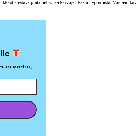
kkautta estävä pinta helpottaa karvojen käsin nyppimistä. Voidaan käyt
lle
utuustuotteista,