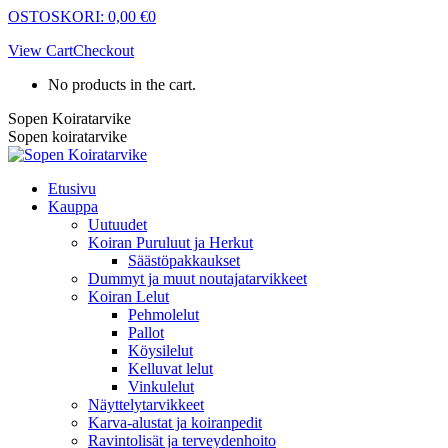
Skip
OSTOSKORI:
0,00
€
0
to
View Cart
Checkout
content
No products in the cart.
Sopen Koiratarvike
Sopen koiratarvike
Etusivu
Kauppa
Uutuudet
Koiran Puruluut ja Herkut
Säästöpakkaukset
Dummyt ja muut noutajatarvikkeet
Koiran Lelut
Pehmolelut
Pallot
Köysilelut
Kelluvat lelut
Vinkulelut
Näyttelytarvikkeet
Karva-alustat ja koiranpedit
Ravintolisät ja terveydenhoito