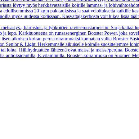
asta löytyy myös herkkävatsaisille koirille lammas- ja lohivaihtoehdo
oa edullisemmissa 20 kg:n pakkauksissa ja saat veloituksetta kaikille kas
oilla myös uudessa kodissaan. Kasvattajakerhosta voit lukea lisää tääl
 metsästys-, harrastus- ja työkoirien ravitsemustarpeisiin. Sarja kattaa l
 työ ja lepo. Kärkituotteena on runsasenerginen Booster Power, joka sove
vallisen aikuisen koiran peruskoiranruuaksi kannattaa valita Booster B
o on Senior & Light. Herkemmälle aikuiselle koiralle suosittelemme loh
tai lohta. Hiilihydraattien lähteenä ovat maissi ja maissi/peruna. Booste
ella antioksidantilla, E-vitamiinilla. Booster-koiranruoka on Suomen Met