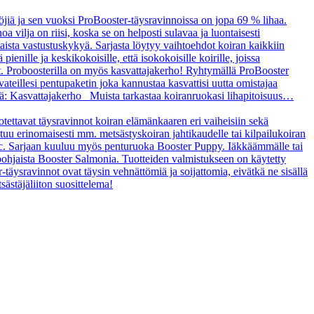
öjiä ja sen vuoksi ProBooster-täysravinnoissa on jopa 69 % lihaa.
a vilja on riisi, koska se on helposti sulavaa ja luontaisesti
taista vastustuskykyä. Sarjasta löytyy vaihtoehdot koiran kaikkiin
enille ja keskikokoisille, että isokokoisille koirille, joissa
t. Proboosterilla on myös kasvattajakerho! Ryhtymällä ProBooster
vateillesi pentupaketin joka kannustaa kasvattisi uutta omistajaa
tä: Kasvattajakerho Muista tarkastaa koiranruokasi lihapitoisuus…
uotettavat täysravinnot koiran elämänkaaren eri vaiheisiin sekä
ltuu erinomaisesti mm. metsästyskoiran jahtikaudelle tai kilpailukoiran
asic. Sarjaan kuuluu myös penturuoka Booster Puppy. Iäkkäämmälle tai
ipohjaista Booster Salmonia. Tuotteiden valmistukseen on käytetty
r-täysravinnot ovat täysin vehnättömiä ja soijattomia, eivätkä ne sisällä
sästäjäliiton suosittelema!