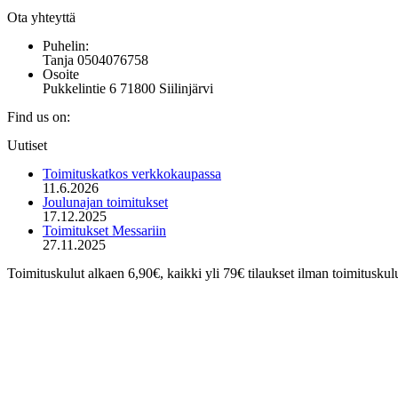
sivulla.
tehdä
Ota yhteyttä
valinnat
tuotteen
Puhelin:
sivulla.
Tanja 0504076758
Osoite
Pukkelintie 6 71800 Siilinjärvi
Find us on:
Mail
Uutiset
page
opens
Toimituskatkos verkkokaupassa
in
11.6.2026
new
Joulunajan toimitukset
window
17.12.2025
Toimitukset Messariin
27.11.2025
Toimituskulut alkaen 6,90€, kaikki yli 79€ tilaukset ilman toimituskul