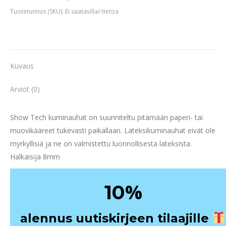
Tuotetunnus (SKU):
Ei saatavilla/-tietoa
Kuvaus
Arviot (0)
Show Tech kuminauhat on suunniteltu pitämään paperi- tai
muovikääreet tukevasti paikallaan. Lateksikuminauhat eivät ole
myrkyllisiä ja ne on valmistettu luonnollisesta lateksista.
Halkaisija 8mm
%
10
alennus uutiskirjeen tilaajille