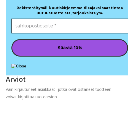
Rekisteröitymällä uutiskirjeemme tilaajaksi saat tietoa
uutuustuotteista, tarjouksista ym.
Arviot
Vain kirjautuneet asiakkaat -jotka ovat ostaneet tuotteen-
voivat kirjoittaa tuotearvion.