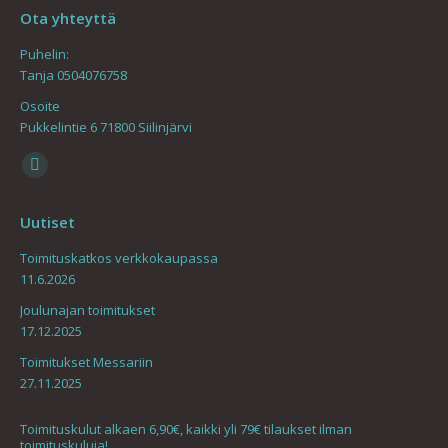
Ota yhteyttä
Puhelin:
Tanja 0504076758
Osoite
Pukkelintie 6 71800 Siilinjärvi
Find us on:
Mail
page
Uutiset
opens
in
Toimituskatkos verkkokaupassa
11.6.2026
new
window
Joulunajan toimitukset
17.12.2025
Toimitukset Messariin
27.11.2025
Toimituskulut alkaen 6,90€, kaikki yli 79€ tilaukset ilman
toimituskuluja!