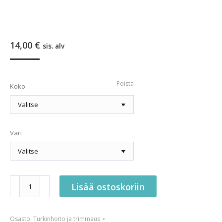
14,00
€
sis. alv
Poista
Koko
Väri
Show
Lisää ostoskoriin
Tech
kuminauhat
Osasto:
Turkinhoito ja trimmaus
määrä