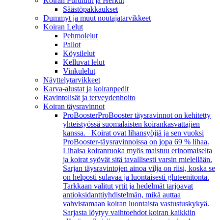
Koiran Puruluut ja Herkut
Säästöpakkaukset
Dummyt ja muut noutajatarvikkeet
Koiran Lelut
Pehmolelut
Pallot
Köysilelut
Kelluvat lelut
Vinkulelut
Näyttelytarvikkeet
Karva-alustat ja koiranpedit
Ravintolisät ja terveydenhoito
Koiran täysravinnot
ProBooster
ProBooster täysravinnot on kehitetty
yhteistyössä suomalaisten koirankasvattajien
kanssa. Koirat ovat lihansyöjiä ja sen vuoksi
ProBooster-täysravinnoissa on jopa 69 % lihaa.
Lihaisa koiranruoka myös maistuu erinomaiselta
ja koirat syövät sitä tavallisesti varsin mielellään.
Sarjan täysravintojen ainoa vilja on riisi, koska se
on helposti sulavaa ja luontaisesti gluteenitonta.
Tarkkaan valitut yrtit ja hedelmät tarjoavat
antioksidanttiyhdistelmän, mikä auttaa
vahvistamaan koiran luontaista vastustuskykyä.
Sarjasta löytyy vaihtoehdot koiran kaikkiin