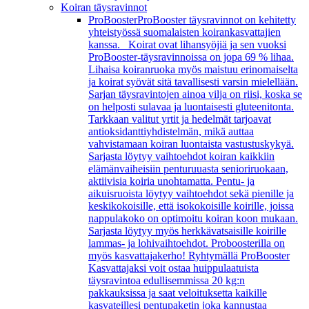
Koiran täysravinnot
ProBooster
ProBooster täysravinnot on kehitetty
yhteistyössä suomalaisten koirankasvattajien
kanssa. Koirat ovat lihansyöjiä ja sen vuoksi
ProBooster-täysravinnoissa on jopa 69 % lihaa.
Lihaisa koiranruoka myös maistuu erinomaiselta
ja koirat syövät sitä tavallisesti varsin mielellään.
Sarjan täysravintojen ainoa vilja on riisi, koska se
on helposti sulavaa ja luontaisesti gluteenitonta.
Tarkkaan valitut yrtit ja hedelmät tarjoavat
antioksidanttiyhdistelmän, mikä auttaa
vahvistamaan koiran luontaista vastustuskykyä.
Sarjasta löytyy vaihtoehdot koiran kaikkiin
elämänvaiheisiin penturuuasta senioriruokaan,
aktiivisia koiria unohtamatta. Pentu- ja
aikuisruoista löytyy vaihtoehdot sekä pienille ja
keskikokoisille, että isokokoisille koirille, joissa
nappulakoko on optimoitu koiran koon mukaan.
Sarjasta löytyy myös herkkävatsaisille koirille
lammas- ja lohivaihtoehdot. Proboosterilla on
myös kasvattajakerho! Ryhtymällä ProBooster
Kasvattajaksi voit ostaa huippulaatuista
täysravintoa edullisemmissa 20 kg:n
pakkauksissa ja saat veloituksetta kaikille
kasvateillesi pentupaketin joka kannustaa