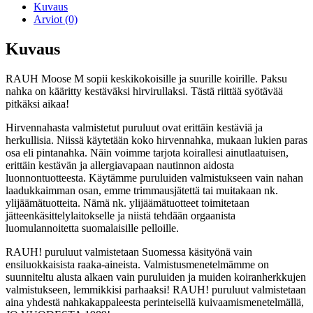
Kuvaus
Arviot (0)
Kuvaus
RAUH Moose M sopii keskikokoisille ja suurille koirille. Paksu
nahka on kääritty kestäväksi hirvirullaksi. Tästä riittää syötävää
pitkäksi aikaa!
Hirvennahasta valmistetut puruluut ovat erittäin kestäviä ja
herkullisia. Niissä käytetään koko hirvennahka, mukaan lukien paras
osa eli pintanahka. Näin voimme tarjota koirallesi ainutlaatuisen,
erittäin kestävän ja allergiavapaan nautinnon aidosta
luonnontuotteesta. Käytämme puruluiden valmistukseen vain nahan
laadukkaimman osan, emme trimmausjätettä tai muitakaan nk.
ylijäämätuotteita. Nämä nk. ylijäämätuotteet toimitetaan
jätteenkäsittelylaitokselle ja niistä tehdään orgaanista
luomulannoitetta suomalaisille pelloille.
RAUH! puruluut valmistetaan Suomessa käsityönä vain
ensiluokkaisista raaka-aineista. Valmistusmenetelmämme on
suunniteltu alusta alkaen vain puruluiden ja muiden koiranherkkujen
valmistukseen, lemmikkisi parhaaksi! RAUH! puruluut valmistetaan
aina yhdestä nahkakappaleesta perinteisellä kuivaamismenetelmällä,