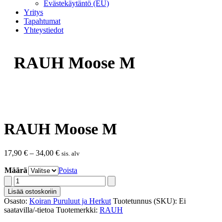
Evästekäytäntö (EU)
Yritys
Tapahtumat
Yhteystiedot
RAUH Moose M
RAUH Moose M
Hintaluokka:
17,90
€
–
34,00
€
sis. alv
17,90 €
Määrä
Poista
-
34,00 €
RAUH
Moose
Lisää ostoskoriin
M
Osasto:
Koiran Puruluut ja Herkut
Tuotetunnus (SKU):
Ei
määrä
saatavilla/-tietoa
Tuotemerkki:
RAUH