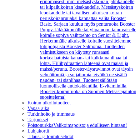
erinomaisesti mm. metsästyskoiran jahtikaudelle
tai kilpailukoiran kisakaudelle. Metsästyskoiran
lepokaudelle tai tavallisen aikuisen koiran
peruskoiranruuaksi kannattaa valita Booster
Basic. Sarjaan kuuluu myös penturuoka Booster
Puppy. Iäkkäämmälle tai ylipainoon taipuvaiselle
koiralle sopiva vaihtoehto on Senior & Light.
Herkemmälle aikuiselle koiralle suosittelemme
lohipohjaista Booster Salmonia. Tuotteiden
valmistukseen on käytetty runsaasti
korkealaatuista kanan- tai kalkkunanlihaa tai
lohta. Hiilihydraattien lähteenä ovat maissi ja
maissi/peruna. Booster-täysravinnot ovat täysin
vehnättömiä ja soijattomia, eivätkä ne sisällä
naudan- tai sianlihaa. Tuotteet säilötään
luonnollisella antioksidantilla, E-vitamiinilla.
Booster-koiranruoka on Suomen Metsästäjäliiton
suosittelema!
Koiran ulkoilutuotteet
Vapaa-aika
Turkinhoito ja trimmaus
Tarjoukset
Poistonurkka
Valikoimapoistoja edulliseen hintaan!
Lahjakortit
Tilaus- ja toimitusehdot