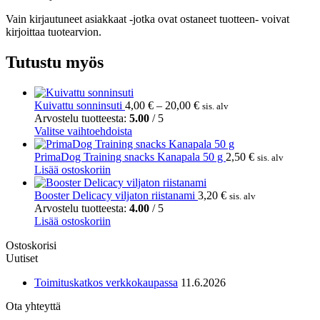
Vain kirjautuneet asiakkaat -jotka ovat ostaneet tuotteen- voivat
kirjoittaa tuotearvion.
Tutustu myös
Hintaluokka:
Kuivattu sonninsuti
4,00
€
–
20,00
€
sis. alv
4,00 €
Arvostelu tuotteesta:
5.00
/ 5
Tällä
-
Valitse vaihtoehdoista
tuotteella
20,00 €
on
PrimaDog Training snacks Kanapala 50 g
2,50
€
sis. alv
useampi
Lisää ostoskoriin
muunnelma.
Voit
Booster Delicacy viljaton riistanami
3,20
€
sis. alv
tehdä
Arvostelu tuotteesta:
4.00
/ 5
valinnat
Lisää ostoskoriin
tuotteen
Ostoskorisi
sivulla.
Uutiset
Toimituskatkos verkkokaupassa
11.6.2026
Ota yhteyttä