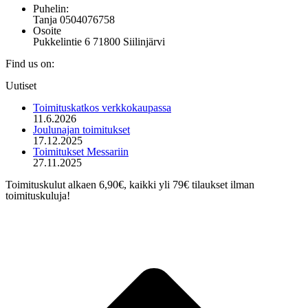
Puhelin:
Tanja 0504076758
Osoite
Pukkelintie 6 71800 Siilinjärvi
Find us on:
Mail
Uutiset
page
opens
Toimituskatkos verkkokaupassa
in
11.6.2026
new
Joulunajan toimitukset
window
17.12.2025
Toimitukset Messariin
27.11.2025
Toimituskulut alkaen 6,90€, kaikki yli 79€ tilaukset ilman
toimituskuluja!
t
T