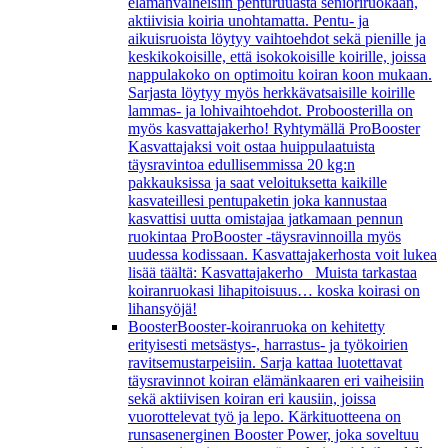
elämänvaiheisiin penturuuasta senioriruokaan,
aktiivisia koiria unohtamatta. Pentu- ja
aikuisruoista löytyy vaihtoehdot sekä pienille ja
keskikokoisille, että isokokoisille koirille, joissa
nappulakoko on optimoitu koiran koon mukaan.
Sarjasta löytyy myös herkkävatsaisille koirille
lammas- ja lohivaihtoehdot. Proboosterilla on
myös kasvattajakerho! Ryhtymällä ProBooster
Kasvattajaksi voit ostaa huippulaatuista
täysravintoa edullisemmissa 20 kg:n
pakkauksissa ja saat veloituksetta kaikille
kasvateillesi pentupaketin joka kannustaa
kasvattisi uutta omistajaa jatkamaan pennun
ruokintaa ProBooster -täysravinnoilla myös
uudessa kodissaan. Kasvattajakerhosta voit lukea
lisää täältä: Kasvattajakerho Muista tarkastaa
koiranruokasi lihapitoisuus… koska koirasi on
lihansyöjä!
Booster
Booster-koiranruoka on kehitetty
erityisesti metsästys-, harrastus- ja työkoirien
ravitsemustarpeisiin. Sarja kattaa luotettavat
täysravinnot koiran elämänkaaren eri vaiheisiin
sekä aktiivisen koiran eri kausiin, joissa
vuorottelevat työ ja lepo. Kärkituotteena on
runsasenerginen Booster Power, joka soveltuu