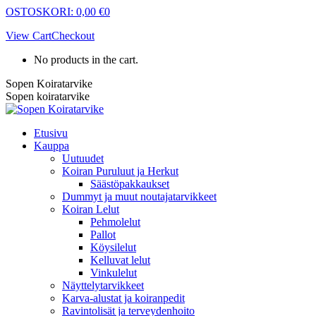
Skip
OSTOSKORI:
0,00
€
0
to
View Cart
Checkout
content
No products in the cart.
Sopen Koiratarvike
Sopen koiratarvike
Etusivu
Kauppa
Uutuudet
Koiran Puruluut ja Herkut
Säästöpakkaukset
Dummyt ja muut noutajatarvikkeet
Koiran Lelut
Pehmolelut
Pallot
Köysilelut
Kelluvat lelut
Vinkulelut
Näyttelytarvikkeet
Karva-alustat ja koiranpedit
Ravintolisät ja terveydenhoito