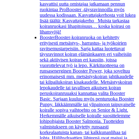
kasvattisi uutta omistajaa jatkamaan pennun
ruokintaa ProBooster -täysravinnoilla myös
uudessa kodissaan. Kasvattajakerhosta voit lukea
lisää täältä: Kasvattajakerho Muista tarkastaa
koiranruokasi lihapitoisuus… koska koirasi on
lihansyöjä!
Booster
Booster-koiranruoka on kehitetty
erityisesti metsästys-, harrastus- ja työkoirien
ravitsemustarpeisiin. Sarja kattaa luotettavat
täysravinnot koiran elämänkaaren eri vaiheisiin
sekä aktiivisen koiran eri kausiin, joissa
vuorottelevat työ ja lepo. Kärkituotteena on
runsasenerginen Booster Power, joka soveltuu
erinomaisesti mm. metsästyskoiran jahtikaudelle
tai kilpailukoiran kisakaudelle. Metsästyskoiran
lepokaudelle tai tavallisen aikuisen koiran
peruskoiranruuaksi kannattaa valita Booster
Basic. Sarjaan kuuluu myös penturuoka Booster
Puppy. Iäkkäämmälle tai ylipainoon taipuvaiselle
koiralle sopiva vaihtoehto on Senior & Light.
Herkemmälle aikuiselle koiralle suosittelemme
lohipohjaista Booster Salmonia. Tuotteiden
valmistukseen on käytetty runsaasti
korkealaatuista kanan- tai kalkkunanlihaa tai
lohta. Hiilihydraattien lähteenä ovat maissi ja