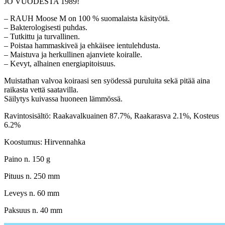
JO VUODESTA 1989!
– RAUH Moose M on 100 % suomalaista käsityötä.
– Bakterologisesti puhdas.
– Tutkittu ja turvallinen.
– Poistaa hammaskiveä ja ehkäisee ientulehdusta.
– Maistuva ja herkullinen ajanviete koiralle.
– Kevyt, alhainen energiapitoisuus.
Muistathan valvoa koiraasi sen syödessä puruluita sekä pitää aina
raikasta vettä saatavilla.
Säilytys kuivassa huoneen lämmössä.
Ravintosisältö: Raakavalkuainen 87.7%, Raakarasva 2.1%, Kosteus
6.2%
Koostumus: Hirvennahka
Paino n. 150 g
Pituus n. 250 mm
Leveys n. 60 mm
Paksuus n. 40 mm