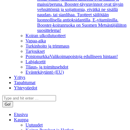
maissi/peruna. Booster-täysravinnot ovat täysin
vehnättömiä ja soijattomia, eivätkä ne sisällä
naudan- tai sianlihaa. Tuotteet säilötään
luonnollisella antioksidantilla, E-vitamiinilla.
Booster-koiranruoka on Suomen Metsästäjäliiton
suosittelema!
Koiran ulkoilutuotteet
Vapaa-aika
Turkinhoito ja trimmaus
Tarjoukset
Poistonurkka
Valikoimapoistoja edulliseen hintaan!
Lahjakortit
Tilaus- ja toimitusehdot
Evästekäytäntö (EU)
Yritys
Tapahtumat
Yhteystiedot
Search:
Etusivu
Kauppa
Uutuudet