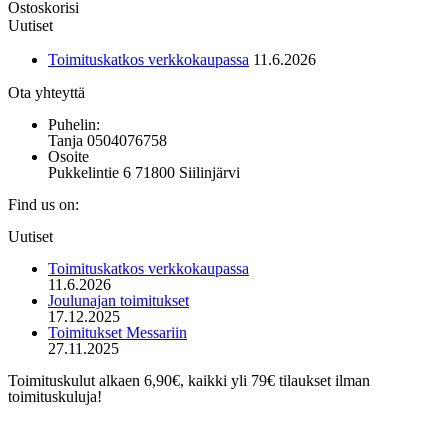
Ostoskorisi
tehdä
on
Uutiset
valinnat
useampi
tuotteen
muunnelma.
Toimituskatkos verkkokaupassa
11.6.2026
sivulla.
Voit
tehdä
Ota yhteyttä
valinnat
tuotteen
Puhelin:
sivulla.
Tanja 0504076758
Osoite
Pukkelintie 6 71800 Siilinjärvi
Find us on:
Mail
Uutiset
page
opens
Toimituskatkos verkkokaupassa
in
11.6.2026
new
Joulunajan toimitukset
window
17.12.2025
Toimitukset Messariin
27.11.2025
Toimituskulut alkaen 6,90€, kaikki yli 79€ tilaukset ilman
toimituskuluja!
t