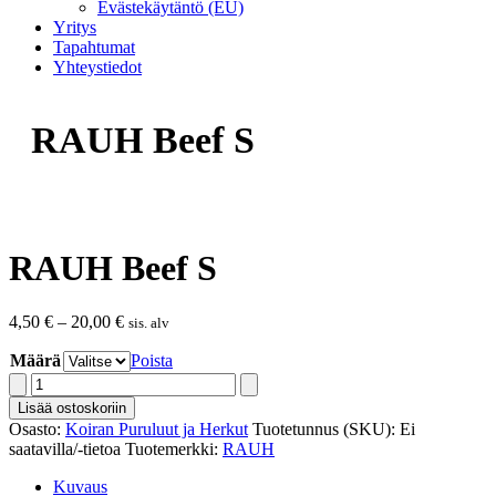
Evästekäytäntö (EU)
Yritys
Tapahtumat
Yhteystiedot
RAUH Beef S
RAUH Beef S
Hintaluokka:
4,50
€
–
20,00
€
sis. alv
4,50 €
Määrä
-
Poista
20,00 €
RAUH
Beef
Lisää ostoskoriin
S
Osasto:
Koiran Puruluut ja Herkut
Tuotetunnus (SKU):
Ei
määrä
saatavilla/-tietoa
Tuotemerkki:
RAUH
Kuvaus