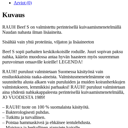
Arviot (0)
Kuvaus
RAUH Beef S on valmistettu perinteisellä kuivaamismenetelmällä
Naudan nahasta ilman lisäaineita.
Sisältää vain yhtä proteiinia, viljaton ja lisäaineeton
Beef S sopii parhaiten keskikokoisille roduille. Juuri sopivan paksu
nahka, käärön muodossa antaa hyvän haasteen myös suuremman
puruvoiman omaaville koirille! LEGENDA!
RAUH! puruluut valmistetaan Suomessa käsityönä vain
ensiluokkaisista raaka-aineista. Valmistusmenetelmämme on
suunniteltu alusta alkaen vain puruluiden ja muiden koiranherkkujen
valmistukseen, lemmikkisi parhaaksi! RAUH! puruluut valmistetaan
aina yhdestä nahkakappaleesta perinteisellä kuivaamismenetelmällä,
JO VUODESTA 1989!
– RAUH! tuote on 100 % suomalaista käsityötä.
– Bakterologisesti puhdas.
– Tutkittu ja turvallinen.
– Poistaa hammaskiveä ja ehkäisee ientulehdusta.
– Maistuva ja herkullinen ajanviete koiralle.