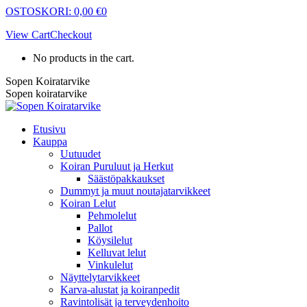
Skip
OSTOSKORI:
0,00
€
0
to
View Cart
Checkout
content
No products in the cart.
Sopen Koiratarvike
Sopen koiratarvike
Etusivu
Kauppa
Uutuudet
Koiran Puruluut ja Herkut
Säästöpakkaukset
Dummyt ja muut noutajatarvikkeet
Koiran Lelut
Pehmolelut
Pallot
Köysilelut
Kelluvat lelut
Vinkulelut
Näyttelytarvikkeet
Karva-alustat ja koiranpedit
Ravintolisät ja terveydenhoito