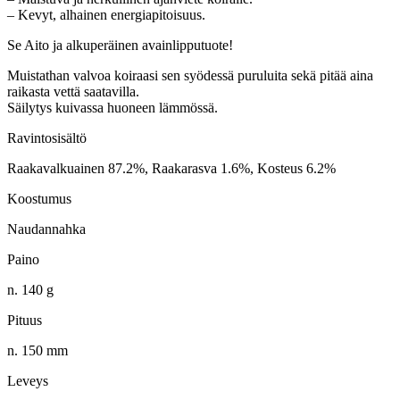
– Kevyt, alhainen energiapitoisuus.
Se Aito ja alkuperäinen avainlipputuote!
Muistathan valvoa koiraasi sen syödessä puruluita sekä pitää aina
raikasta vettä saatavilla.
Säilytys kuivassa huoneen lämmössä.
Ravintosisältö
Raakavalkuainen 87.2%, Raakarasva 1.6%, Kosteus 6.2%
Koostumus
Naudannahka
Paino
n. 140 g
Pituus
n. 150 mm
Leveys