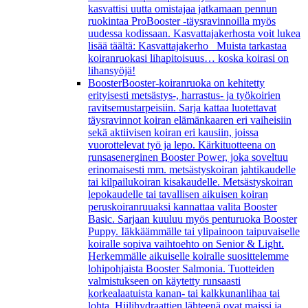
kasvattisi uutta omistajaa jatkamaan pennun
ruokintaa ProBooster -täysravinnoilla myös
uudessa kodissaan. Kasvattajakerhosta voit lukea
lisää täältä: Kasvattajakerho Muista tarkastaa
koiranruokasi lihapitoisuus… koska koirasi on
lihansyöjä!
Booster
Booster-koiranruoka on kehitetty
erityisesti metsästys-, harrastus- ja työkoirien
ravitsemustarpeisiin. Sarja kattaa luotettavat
täysravinnot koiran elämänkaaren eri vaiheisiin
sekä aktiivisen koiran eri kausiin, joissa
vuorottelevat työ ja lepo. Kärkituotteena on
runsasenerginen Booster Power, joka soveltuu
erinomaisesti mm. metsästyskoiran jahtikaudelle
tai kilpailukoiran kisakaudelle. Metsästyskoiran
lepokaudelle tai tavallisen aikuisen koiran
peruskoiranruuaksi kannattaa valita Booster
Basic. Sarjaan kuuluu myös penturuoka Booster
Puppy. Iäkkäämmälle tai ylipainoon taipuvaiselle
koiralle sopiva vaihtoehto on Senior & Light.
Herkemmälle aikuiselle koiralle suosittelemme
lohipohjaista Booster Salmonia. Tuotteiden
valmistukseen on käytetty runsaasti
korkealaatuista kanan- tai kalkkunanlihaa tai
lohta. Hiilihydraattien lähteenä ovat maissi ja