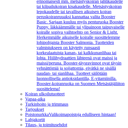
erinomaisesti mm. metsästyskoiran jahtikaudelle
tai kilpailukoiran kisakaudelle. Metsästyskoiran
lepokaudelle tai tavallisen aikuisen koiran
peruskoiranruuaksi kannattaa valita Booster
Basic. Sarjaan kuuluu myös penturuoka Booster
Puppy. Iäkkäämmälle tai ylipainoon taipuvaiselle
koiralle sopiva vaihtoehto on Senior & Light.
Herkemmälle aikuiselle koiralle suosittelemme
lohipohjaista Booster Salmonia. Tuotteiden
valmistukseen on käytetty runsaasti
korkealaatuista kanan- tai kalkkunanlihaa tai
lohta. Hiilihydraattien lähteenä ovat maissi ja
maissi/peruna. Booster-täysravinnot ovat täysin
vehnättömiä ja soijattomia, eivätkä ne sisällä
naudan- tai sianlihaa. Tuotteet säilötään
luonnollisella antioksidantilla, E-vitamiinilla.
Booster-koiranruoka on Suomen Metsästäjäliiton
suosittelema!
Koiran ulkoilutuotteet
Vapaa-aika
Turkinhoito ja trimmaus
Tarjoukset
Poistonurkka
Valikoimapoistoja edulliseen hintaan!
Lahjakortit
Tilaus- ja toimitusehdot