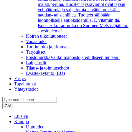
maissi/peruna. Booster-täysravinnot ovat täysin
vehnättömiä ja soijattomia, eivätkä ne sisällä
naudan- tai sianlihaa. Tuotteet säilötään
luonnollisella antioksidantilla, E-vitamiinilla.
Booster-koiranruoka on Suomen Metsästäjäliiton
suosittelema!
Koiran ulkoilutuotteet
Vapaa-aika
Turkinhoito ja trimmaus
Tarjoukset
Poistonurkka
Valikoimapoistoja edulliseen hintaan!
Lahjakortit
Tilaus- ja toimitusehdot
Evästekäytäntö (EU)
Yritys
Tapahtumat
Yhteystiedot
Search:
Etusivu
Kauppa
Uutuudet