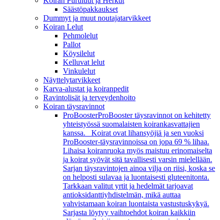
Koiran Puruluut ja Herkut
Säästöpakkaukset
Dummyt ja muut noutajatarvikkeet
Koiran Lelut
Pehmolelut
Pallot
Köysilelut
Kelluvat lelut
Vinkulelut
Näyttelytarvikkeet
Karva-alustat ja koiranpedit
Ravintolisät ja terveydenhoito
Koiran täysravinnot
ProBooster
ProBooster täysravinnot on kehitetty
yhteistyössä suomalaisten koirankasvattajien
kanssa. Koirat ovat lihansyöjiä ja sen vuoksi
ProBooster-täysravinnoissa on jopa 69 % lihaa.
Lihaisa koiranruoka myös maistuu erinomaiselta
ja koirat syövät sitä tavallisesti varsin mielellään.
Sarjan täysravintojen ainoa vilja on riisi, koska se
on helposti sulavaa ja luontaisesti gluteenitonta.
Tarkkaan valitut yrtit ja hedelmät tarjoavat
antioksidanttiyhdistelmän, mikä auttaa
vahvistamaan koiran luontaista vastustuskykyä.
Sarjasta löytyy vaihtoehdot koiran kaikkiin