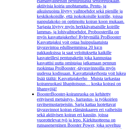
elämänvaiheisiin penturuuasta senioriruokaan,
aktiivisia koiria unohtamatta. Pentu- ja
aikuisruoista löytyy vaihtoehdot sekä pienille ja
keskikokoisille, että isokokoisille koirille, joissa
nappulakoko on optimoitu koiran koon mukaan.
Sarjasta löytyy myös herkkävatsaisille koirille
lammas- ja lohivaihtoehdot. Proboosterilla on
myös kasvattajakerho! Ryhtymällä ProBooster
Kasvattajaksi voit ostaa huippulaatuista
täysravintoa edullisemmissa 20 kg:n
pakkauksissa ja saat veloituksetta kaikille
kasvateillesi pentupaketin joka kannustaa
kasvattisi uutta omistajaa jatkamaan pennun
ruokintaa ProBooster -täysravinnoilla myös
uudessa kodissaan. Kasvattajakerhosta voit lukea
lisää täältä: Kasvattajakerho Muista tarkastaa
koiranruokasi lihapitoisuus… koska koirasi on
lihansyöjä!
Booster
Booster-koiranruoka on kehitetty
erityisesti metsästys-, harrastus- ja työkoirien
ravitsemustarpeisiin. Sarja kattaa luotettavat
täysravinnot koiran elämänkaaren eri vaiheisiin
sekä aktiivisen koiran eri kausiin, joissa
vuorottelevat työ ja lepo. Kärkituotteena on
runsasenerginen Booster Power, joka soveltuu