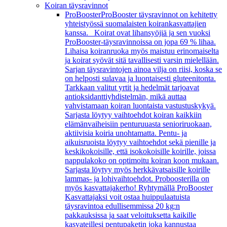
Koiran täysravinnot
ProBooster
ProBooster täysravinnot on kehitetty
yhteistyössä suomalaisten koirankasvattajien
kanssa. Koirat ovat lihansyöjiä ja sen vuoksi
ProBooster-täysravinnoissa on jopa 69 % lihaa.
Lihaisa koiranruoka myös maistuu erinomaiselta
ja koirat syövät sitä tavallisesti varsin mielellään.
Sarjan täysravintojen ainoa vilja on riisi, koska se
on helposti sulavaa ja luontaisesti gluteenitonta.
Tarkkaan valitut yrtit ja hedelmät tarjoavat
antioksidanttiyhdistelmän, mikä auttaa
vahvistamaan koiran luontaista vastustuskykyä.
Sarjasta löytyy vaihtoehdot koiran kaikkiin
elämänvaiheisiin penturuuasta senioriruokaan,
aktiivisia koiria unohtamatta. Pentu- ja
aikuisruoista löytyy vaihtoehdot sekä pienille ja
keskikokoisille, että isokokoisille koirille, joissa
nappulakoko on optimoitu koiran koon mukaan.
Sarjasta löytyy myös herkkävatsaisille koirille
lammas- ja lohivaihtoehdot. Proboosterilla on
myös kasvattajakerho! Ryhtymällä ProBooster
Kasvattajaksi voit ostaa huippulaatuista
täysravintoa edullisemmissa 20 kg:n
pakkauksissa ja saat veloituksetta kaikille
kasvateillesi pentupaketin joka kannustaa