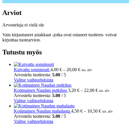
Arviot
Arvosteluja ei vielä ole
Vain kirjautuneet asiakkaat -jotka ovat ostaneet tuotteen- voivat
kirjoittaa tuotearvion.
Tutustu myös
Hintaluokka:
Kuivattu sonninsuti
4,00
€
–
20,00
€
sis. alv
4,00 €
Arvostelu tuotteesta:
5.00
/ 5
Tällä
-
Valitse vaihtoehdoista
tuotteella
20,00 €
on
Hintaluokka:
Kotimainen Naudan putkiluu
3,20
€
–
22,00
€
sis. alv
useampi
3,20 €
Arvostelu tuotteesta:
5.00
/ 5
muunnelma.
Tällä
-
Valitse vaihtoehdoista
Voit
tuotteella
22,00 €
tehdä
on
Hintaluokka:
Kotimainen Naudan mahalastu
4,50
€
–
10,50
€
sis. alv
valinnat
useampi
4,50 €
Arvostelu tuotteesta:
5.00
/ 5
tuotteen
muunnelma.
Tällä
-
Valitse vaihtoehdoista
sivulla.
Voit
tuotteella
10,50 €