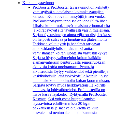
Koiran täysravinnot
ProBooster
ProBooster täysravinnot on kehitetty
yhteistyössä suomalaisten koirankasvattajien
kanssa. Koirat ovat lihansyöjiä ja sen vuoksi
ProBooster-täysravinnoissa on jopa 69 % lihaa.
Lihaisa koiranruoka myös maistuu erinomaiselta
ja koirat syövät sitä tavallisesti varsin mielellään.
Sarjan täysravintojen ainoa vilja on riisi, koska se
on helposti sulavaa ja luontaisesti gluteenitonta.
Tarkkaan valitut yrtit ja hedelmät tarjoavat
antioksidanttiyhdistelmän, mikä auttaa
vahvistamaan koiran luontaista vastustuskykyä.
Sarjasta löytyy vaihtoehdot koiran kaikkiin
elämänvaiheisiin penturuuasta senioriruokaan,
aktiivisia koiria unohtamatta. Pentu- ja
aikuisruoista löytyy vaihtoehdot sekä pienille ja
keskikokoisille, että isokokoisille koirille, joissa
nappulakoko on optimoitu koiran koon mukaan.
Sarjasta löytyy myös herkkävatsaisille koirille
lammas- ja lohivaihtoehdot. Proboosterilla on
myös kasvattajakerho! Ryhtymällä ProBooster
Kasvattajaksi voit ostaa huippulaatuista
täysravintoa edullisemmissa 20 kg:n
pakkauksissa ja saat veloituksetta kaikille
kasvateillesi pentupaketin joka kannustaa