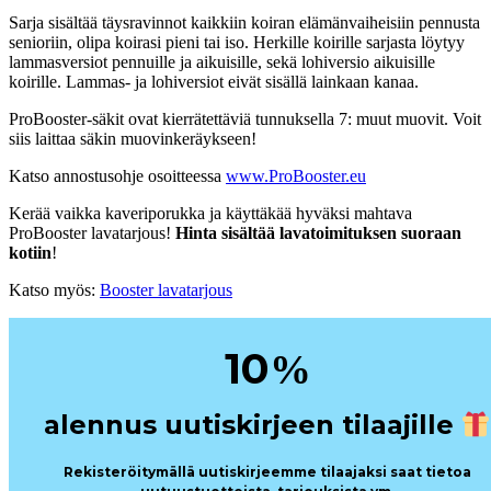
Sarja sisältää täysravinnot kaikkiin koiran elämänvaiheisiin pennusta
senioriin, olipa koirasi pieni tai iso. Herkille koirille sarjasta löytyy
lammasversiot pennuille ja aikuisille, sekä lohiversio aikuisille
koirille. Lammas- ja lohiversiot eivät sisällä lainkaan kanaa.
ProBooster-säkit ovat kierrätettäviä tunnuksella 7: muut muovit. Voit
siis laittaa säkin muovinkeräykseen!
Katso annostusohje osoitteessa
www.ProBooster.eu
Kerää vaikka kaveriporukka ja käyttäkää hyväksi mahtava
ProBooster lavatarjous!
Hinta sisältää lavatoimituksen suoraan
kotiin
!
Katso myös:
Booster lavatarjous
10
%
alennus uutiskirjeen tilaajille
Rekisteröitymällä uutiskirjeemme tilaajaksi saat tietoa