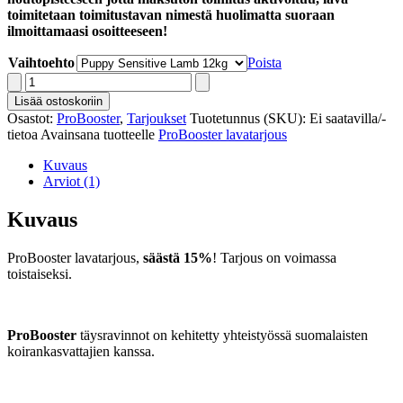
toimitetaan toimitustavan nimestä huolimatta suoraan
ilmoittamaasi osoitteeseen!
Vaihtoehto
Poista
ProBooster
lavatarjous
Lisää ostoskoriin
määrä
Osastot:
ProBooster
,
Tarjoukset
Tuotetunnus (SKU):
Ei saatavilla/-
tietoa
Avainsana tuotteelle
ProBooster lavatarjous
Kuvaus
Arviot (1)
Kuvaus
ProBooster lavatarjous,
säästä 15%
! Tarjous on voimassa
toistaiseksi.
ProBooster
täysravinnot on kehitetty yhteistyössä suomalaisten
koirankasvattajien kanssa.