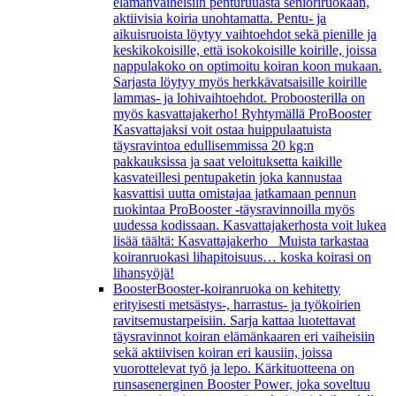
elämänvaiheisiin penturuuasta senioriruokaan,
aktiivisia koiria unohtamatta. Pentu- ja
aikuisruoista löytyy vaihtoehdot sekä pienille ja
keskikokoisille, että isokokoisille koirille, joissa
nappulakoko on optimoitu koiran koon mukaan.
Sarjasta löytyy myös herkkävatsaisille koirille
lammas- ja lohivaihtoehdot. Proboosterilla on
myös kasvattajakerho! Ryhtymällä ProBooster
Kasvattajaksi voit ostaa huippulaatuista
täysravintoa edullisemmissa 20 kg:n
pakkauksissa ja saat veloituksetta kaikille
kasvateillesi pentupaketin joka kannustaa
kasvattisi uutta omistajaa jatkamaan pennun
ruokintaa ProBooster -täysravinnoilla myös
uudessa kodissaan. Kasvattajakerhosta voit lukea
lisää täältä: Kasvattajakerho Muista tarkastaa
koiranruokasi lihapitoisuus… koska koirasi on
lihansyöjä!
Booster
Booster-koiranruoka on kehitetty
erityisesti metsästys-, harrastus- ja työkoirien
ravitsemustarpeisiin. Sarja kattaa luotettavat
täysravinnot koiran elämänkaaren eri vaiheisiin
sekä aktiivisen koiran eri kausiin, joissa
vuorottelevat työ ja lepo. Kärkituotteena on
runsasenerginen Booster Power, joka soveltuu