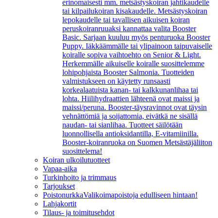
erinomaisesti mm. metsästyskoiran jahtikaudelle
tai kilpailukoiran kisakaudelle. Metsästyskoiran
lepokaudelle tai tavallisen aikuisen koiran
peruskoiranruuaksi kannattaa valita Booster
Basic. Sarjaan kuuluu myös penturuoka Booster
Puppy. Iäkkäämmälle tai ylipainoon taipuvaiselle
koiralle sopiva vaihtoehto on Senior & Light.
Herkemmälle aikuiselle koiralle suosittelemme
lohipohjaista Booster Salmonia. Tuotteiden
valmistukseen on käytetty runsaasti
korkealaatuista kanan- tai kalkkunanlihaa tai
lohta. Hiilihydraattien lähteenä ovat maissi ja
maissi/peruna. Booster-täysravinnot ovat täysin
vehnättömiä ja soijattomia, eivätkä ne sisällä
naudan- tai sianlihaa. Tuotteet säilötään
luonnollisella antioksidantilla, E-vitamiinilla.
Booster-koiranruoka on Suomen Metsästäjäliiton
suosittelema!
Koiran ulkoilutuotteet
Vapaa-aika
Turkinhoito ja trimmaus
Tarjoukset
Poistonurkka
Valikoimapoistoja edulliseen hintaan!
Lahjakortit
Tilaus- ja toimitusehdot