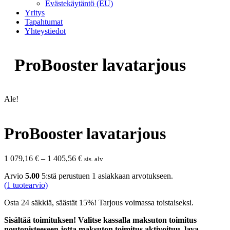
Evästekäytäntö (EU)
Yritys
Tapahtumat
Yhteystiedot
ProBooster lavatarjous
Ale!
ProBooster lavatarjous
Hintaluokka:
1 079,16
€
–
1 405,56
€
sis. alv
1
Arvio
5.00
5:stä perustuen
1
asiakkaan arvotukseen.
079,16 €
(
1
tuotearvio)
-
1
Osta 24 säkkiä, säästät 15%! Tarjous voimassa toistaiseksi.
405,56 €
Sisältää toimituksen! Valitse kassalla maksuton toimitus
noutopisteeseen jotta maksuton toimitus aktivoituu, lava