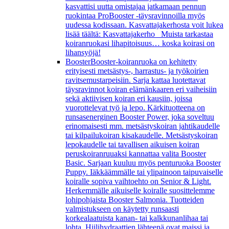
kasvattisi uutta omistajaa jatkamaan pennun
ruokintaa ProBooster -täysravinnoilla myös
uudessa kodissaan. Kasvattajakerhosta voit lukea
lisää täältä: Kasvattajakerho Muista tarkastaa
koiranruokasi lihapitoisuus… koska koirasi on
lihansyöjä!
Booster
Booster-koiranruoka on kehitetty
erityisesti metsästys-, harrastus- ja työkoirien
ravitsemustarpeisiin. Sarja kattaa luotettavat
täysravinnot koiran elämänkaaren eri vaiheisiin
sekä aktiivisen koiran eri kausiin, joissa
vuorottelevat työ ja lepo. Kärkituotteena on
runsasenerginen Booster Power, joka soveltuu
erinomaisesti mm. metsästyskoiran jahtikaudelle
tai kilpailukoiran kisakaudelle. Metsästyskoiran
lepokaudelle tai tavallisen aikuisen koiran
peruskoiranruuaksi kannattaa valita Booster
Basic. Sarjaan kuuluu myös penturuoka Booster
Puppy. Iäkkäämmälle tai ylipainoon taipuvaiselle
koiralle sopiva vaihtoehto on Senior & Light.
Herkemmälle aikuiselle koiralle suosittelemme
lohipohjaista Booster Salmonia. Tuotteiden
valmistukseen on käytetty runsaasti
korkealaatuista kanan- tai kalkkunanlihaa tai
lohta. Hiilihydraattien lähteenä ovat maissi ja