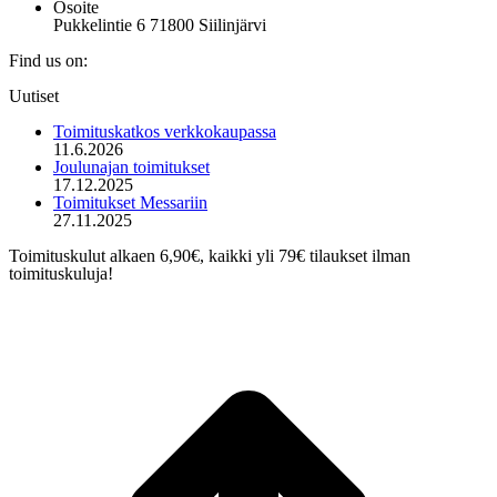
Osoite
Pukkelintie 6 71800 Siilinjärvi
Find us on:
Mail
Uutiset
page
opens
Toimituskatkos verkkokaupassa
in
11.6.2026
new
Joulunajan toimitukset
window
17.12.2025
Toimitukset Messariin
27.11.2025
Toimituskulut alkaen 6,90€, kaikki yli 79€ tilaukset ilman
toimituskuluja!
t
T