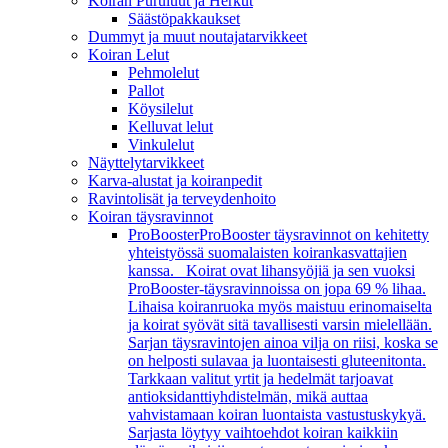
Koiran Puruluut ja Herkut
Säästöpakkaukset
Dummyt ja muut noutajatarvikkeet
Koiran Lelut
Pehmolelut
Pallot
Köysilelut
Kelluvat lelut
Vinkulelut
Näyttelytarvikkeet
Karva-alustat ja koiranpedit
Ravintolisät ja terveydenhoito
Koiran täysravinnot
ProBooster
ProBooster täysravinnot on kehitetty
yhteistyössä suomalaisten koirankasvattajien
kanssa. Koirat ovat lihansyöjiä ja sen vuoksi
ProBooster-täysravinnoissa on jopa 69 % lihaa.
Lihaisa koiranruoka myös maistuu erinomaiselta
ja koirat syövät sitä tavallisesti varsin mielellään.
Sarjan täysravintojen ainoa vilja on riisi, koska se
on helposti sulavaa ja luontaisesti gluteenitonta.
Tarkkaan valitut yrtit ja hedelmät tarjoavat
antioksidanttiyhdistelmän, mikä auttaa
vahvistamaan koiran luontaista vastustuskykyä.
Sarjasta löytyy vaihtoehdot koiran kaikkiin