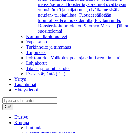
maissi/peruna. Booster-täysravinnot ovat täysin
vehnättömiä ja soijattomia, eivätkä ne sisällä
naudan- tai sianlihaa. Tuotteet säilötään
luonnollisella antioksidantilla, E-vitamiinilla.
Booster-koiranruoka on Suomen Metsästäjäliiton
suosittelema!
Koiran ulkoilutuotteet
Vapaa-aika
Turkinhoito ja trimmaus
Tarjoukset
Poistonurkka
Valikoimapoistoja edulliseen hintaan!
Lahjakortit
Tilaus- ja toimitusehdot
Evästekäytäntö (EU)
Yritys
Tapahtumat
Yhteystiedot
Search:
Etusivu
Kauppa
Uutuudet