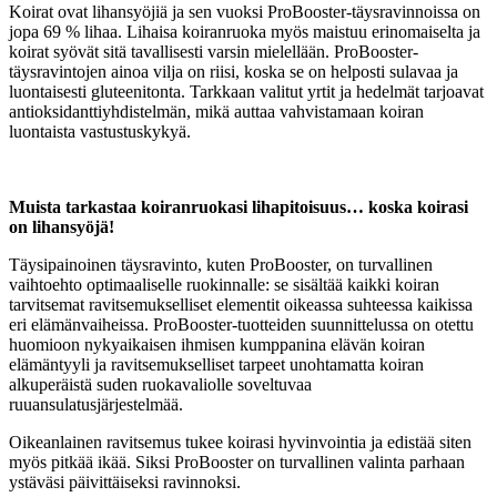
Koirat ovat lihansyöjiä ja sen vuoksi ProBooster-täysravinnoissa on
jopa 69 % lihaa. Lihaisa koiranruoka myös maistuu erinomaiselta ja
koirat syövät sitä tavallisesti varsin mielellään. ProBooster-
täysravintojen ainoa vilja on riisi, koska se on helposti sulavaa ja
luontaisesti gluteenitonta. Tarkkaan valitut yrtit ja hedelmät tarjoavat
antioksidanttiyhdistelmän, mikä auttaa vahvistamaan koiran
luontaista vastustuskykyä.
Muista tarkastaa koiranruokasi lihapitoisuus… koska koirasi
on lihansyöjä!
Täysipainoinen täysravinto, kuten ProBooster, on turvallinen
vaihtoehto optimaaliselle ruokinnalle: se sisältää kaikki koiran
tarvitsemat ravitsemukselliset elementit oikeassa suhteessa kaikissa
eri elämänvaiheissa. ProBooster-tuotteiden suunnittelussa on otettu
huomioon nykyaikaisen ihmisen kumppanina elävän koiran
elämäntyyli ja ravitsemukselliset tarpeet unohtamatta koiran
alkuperäistä suden ruokavaliolle soveltuvaa
ruuansulatusjärjestelmää.
Oikeanlainen ravitsemus tukee koirasi hyvinvointia ja edistää siten
myös pitkää ikää. Siksi ProBooster on turvallinen valinta parhaan
ystäväsi päivittäiseksi ravinnoksi.