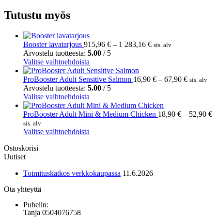
Tutustu myös
Hintaluokka:
Booster lavatarjous
915,96
€
–
1 283,16
€
sis. alv
915,96 €
Arvostelu tuotteesta:
5.00
/ 5
Tällä
-
Valitse vaihtoehdoista
tuotteella
1
on
283,16 €
Hintaluok
ProBooster Adult Sensitive Salmon
16,90
€
–
67,90
€
sis. alv
useampi
16,90 €
Arvostelu tuotteesta:
5.00
/ 5
muunnelma.
Tällä
-
Valitse vaihtoehdoista
Voit
tuotteella
67,90 €
tehdä
on
H
ProBooster Adult Mini & Medium Chicken
18,90
€
–
52,90
€
valinnat
useampi
1
sis. alv
tuotteen
muunnelma.
Tällä
-
Valitse vaihtoehdoista
sivulla.
Voit
tuotteella
5
Ostoskorisi
tehdä
on
Uutiset
valinnat
useampi
tuotteen
muunnelma.
Toimituskatkos verkkokaupassa
11.6.2026
sivulla.
Voit
tehdä
Ota yhteyttä
valinnat
tuotteen
Puhelin:
sivulla.
Tanja 0504076758