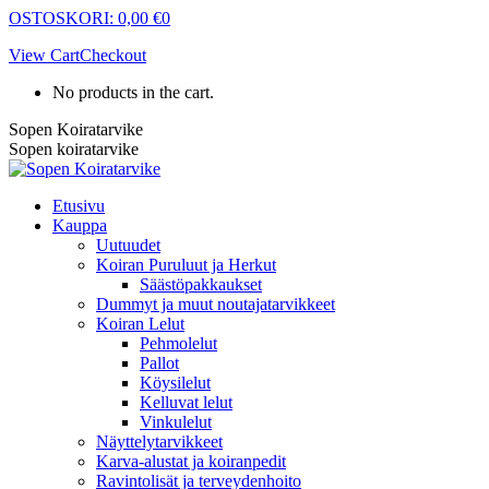
Skip
OSTOSKORI:
0,00
€
0
to
View Cart
Checkout
content
No products in the cart.
Sopen Koiratarvike
Sopen koiratarvike
Etusivu
Kauppa
Uutuudet
Koiran Puruluut ja Herkut
Säästöpakkaukset
Dummyt ja muut noutajatarvikkeet
Koiran Lelut
Pehmolelut
Pallot
Köysilelut
Kelluvat lelut
Vinkulelut
Näyttelytarvikkeet
Karva-alustat ja koiranpedit
Ravintolisät ja terveydenhoito