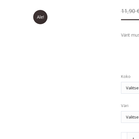
11,90
Ale!
Värit mu
Koko
Väri
Petsafe