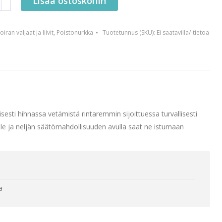
Lisää ostoskoriin
oiran valjaat ja liivit
,
Poistonurkka
Tuotetunnus (SKU):
Ei saatavilla/-tietoa
ovaljas
sesti hihnassa vetämistä rintaremmin sijoittuessa turvallisesti
alle ja neljän säätömahdollisuuden avulla saat ne istumaan
a