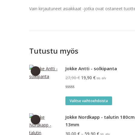
Vain kirjautuneet asiakkaat -jotka ovat ostaneet tuotte
Tutustu myös
Jokke Antti - solkipanta
Alkuperäinen
Nykyinen
27,90
€
19,90
€
sis. alv
hinta
hinta
Arvostelu
oli:
on:
tuotteesta:
Tällä
4.00
/ 5
27,90 €.
19,90 €.
Valitse vaihtoehdoista
tuotteella
on
Jokke Nordkapp - talutin 180cm
useampi
13mm
muunnelma
Hintaluokka:
30,00
€
–
59,90
€
sis. alv