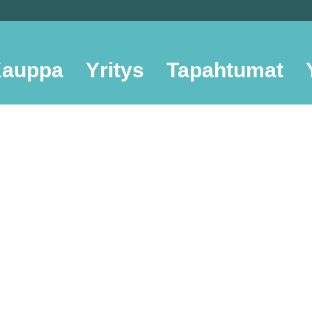
auppa
Yritys
Tapahtumat