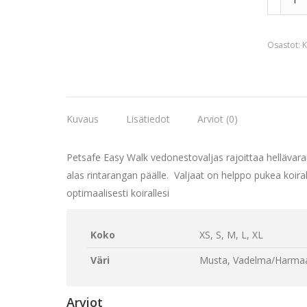
Easy
Walk-
Osastot:
K
vedonest
määrä
Kuvaus
Lisätiedot
Arviot (0)
Petsafe Easy Walk vedonestovaljas rajoittaa hellävarai
alas rintarangan päälle. Valjaat on helppo pukea koir
optimaalisesti koirallesi
Koko
XS, S, M, L, XL
Väri
Musta, Vadelma/Harma
Arviot