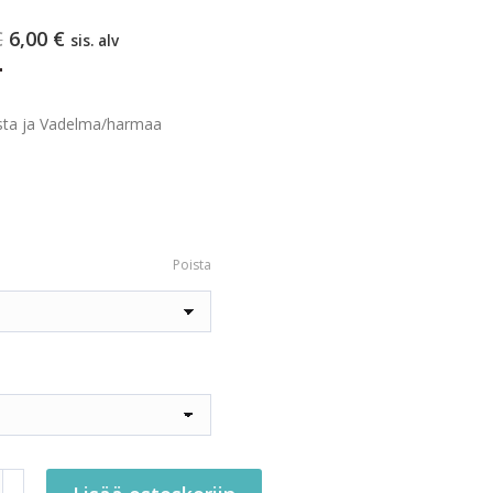
Alkuperäinen
Nykyinen
€
6,00
€
sis. alv
hinta
hinta
oli:
on:
11,90 €.
6,00 €.
sta ja Vadelma/harmaa
Poista