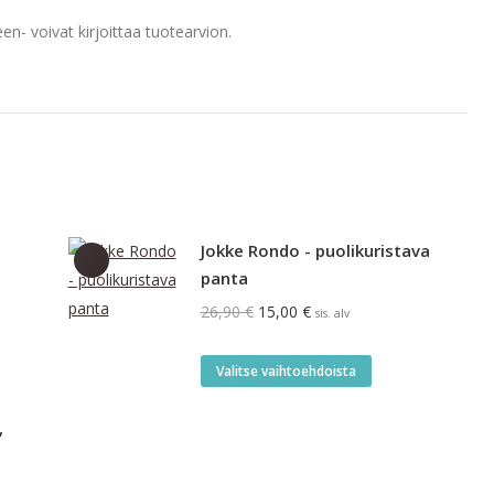
en- voivat kirjoittaa tuotearvion.
Jokke Rondo - puolikuristava
panta
Alkuperäinen
Nykyinen
26,90
€
15,00
€
sis. alv
hinta
hinta
oli:
on:
Tällä
Valitse vaihtoehdoista
26,90 €.
15,00 €.
tuotteella
on
,
useampi
.
muunnelma.