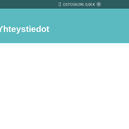
OSTOSKORI:
0,00
€
0
Yhteystiedot
Search: