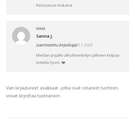
Reissuissa mukana
Arvostelu
Sanna J.
tuotteesta:
5
/ 5
(varmistettu kirjoittaja)
5.1.2026
Meidän pojalle alkuihmettelyn jälkeen kelpaa
todella hyvin. ❤️
Vain kirjautuneet asiakkaat -jotka ovat ostaneet tuotteen-
voivat kirjoittaa tuotearvion.