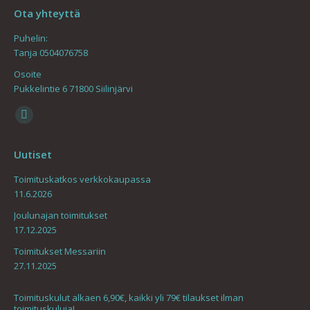
Ota yhteyttä
Puhelin:
Tanja 0504076758
Osoite
Pukkelintie 6 71800 Siilinjärvi
Find us on:
Mail
page
Uutiset
opens
in
Toimituskatkos verkkokaupassa
11.6.2026
new
window
Joulunajan toimitukset
17.12.2025
Toimitukset Messariin
27.11.2025
Toimituskulut alkaen 6,90€, kaikki yli 79€ tilaukset ilman
toimituskuluja!