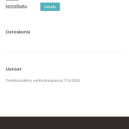
tuotteesta:
tehdä
4.48
/ 5
Details
valinnat
tuotteen
sivulla.
Ostoskorisi
Uutiset
Toimituskatkos verkkokaupassa
11.6.2026