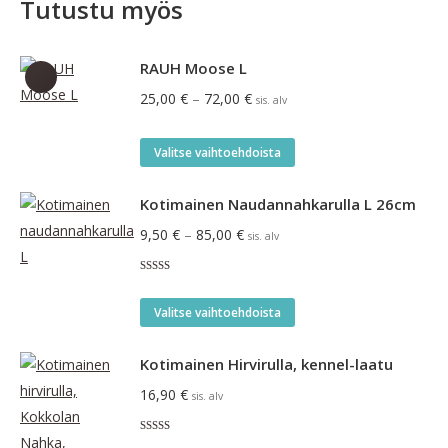
Tutustu myös
RAUH Moose L
Hintaluokka:
25,00
€
–
72,00
€
sis. alv
25,00 €
-
Tällä
Valitse vaihtoehdoista
72,00 €
tuotteella
on
Kotimainen Naudannahkarulla L 26cm
useampi
Hintaluokka:
9,50
€
–
85,00
€
sis. alv
muunnelma.
9,50 €
Voit
Arvostelu
-
tuotteesta:
tehdä
Tällä
5.00
/ 5
85,00 €
Valitse vaihtoehdoista
valinnat
tuotteella
tuotteen
on
Kotimainen Hirvirulla, kennel-laatu
sivulla.
useampi
16,90
€
sis. alv
muunnelma.
Voit
Arvostelu