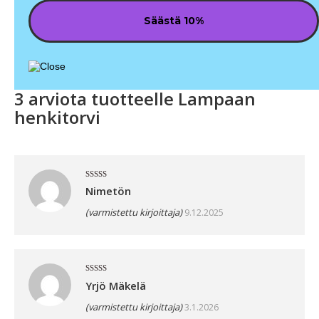
3 arviota tuotteelle
Lampaan
henkitorvi
Arvostelu
Nimetön
tuotteesta:
4
/ 5
(varmistettu kirjoittaja)
9.12.2025
Arvostelu
Yrjö Mäkelä
tuotteesta:
5
/ 5
(varmistettu kirjoittaja)
3.1.2026