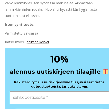
Valvo lemmikkiäsi sen syödessä makupalaa. Ainoastaan
lemmikkieläinten ruoaksi. Huolehdi hyvästä käsihygieniasta
tuotetta käsitellessäsi.
Irtomyyntituote.
Valmistettu Saksassa
Katso myös:
Jäniksen korvat
%
10
alennus uutiskirjeen tilaajille
Rekisteröitymällä uutiskirjeemme tilaajaksi saat tietoa
uutuustuotteista, tarjouksista ym.