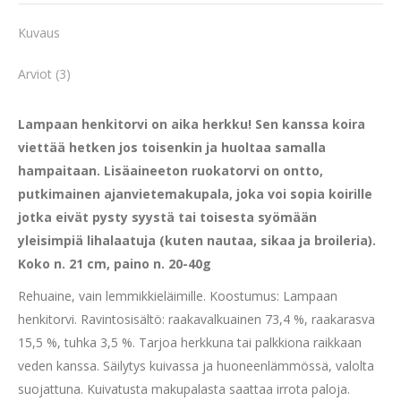
Kuvaus
Arviot (3)
Lampaan henkitorvi on aika herkku! Sen kanssa koira
viettää hetken jos toisenkin ja huoltaa samalla
hampaitaan. Lisäaineeton ruokatorvi on ontto,
putkimainen ajanvietemakupala, joka voi sopia koirille
jotka eivät pysty syystä tai toisesta syömään
yleisimpiä lihalaatuja (kuten nautaa, sikaa ja broileria).
Koko n. 21 cm, paino n. 20-40g
Rehuaine, vain lemmikkieläimille. Koostumus: Lampaan
henkitorvi. Ravintosisältö: raakavalkuainen 73,4 %, raakarasva
15,5 %, tuhka 3,5 %. Tarjoa herkkuna tai palkkiona raikkaan
veden kanssa. Säilytys kuivassa ja huoneenlämmössä, valolta
suojattuna. Kuivatusta makupalasta saattaa irrota paloja.