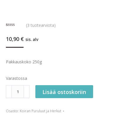
(
3
tuotearviota)
Arvio
3
4.67
5:stä
10,90
€
perustuen
sis. alv
asiakkaan
arvotukseen.
Pakkauskoko 250g
Varastossa
Lampaan
Lisää ostoskoriin
henkitorvi
määrä
Osasto:
Koiran Puruluut ja Herkut