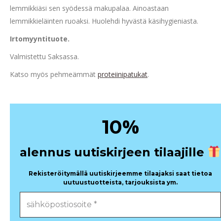
lemmikkiäsi sen syödessä makupalaa. Ainoastaan
lemmikkieläinten ruoaksi. Huolehdi hyvästä käsihygieniasta.
Irtomyyntituote.
Valmistettu Saksassa.
Katso myös pehmeämmät
proteiinipatukat
.
%
10
alennus uutiskirjeen tilaajille
Rekisteröitymällä uutiskirjeemme tilaajaksi saat tietoa
uutuustuotteista, tarjouksista ym.