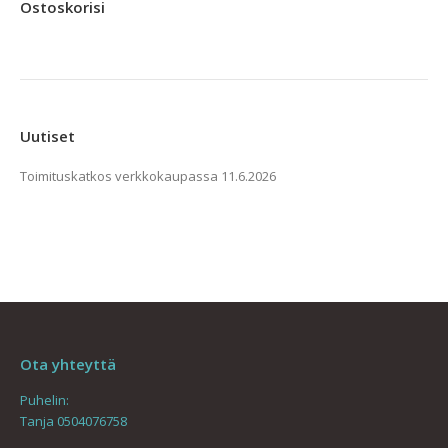
Ostoskorisi
muunnelma.
Voit
tehdä
valinnat
tuotteen
Uutiset
sivulla.
Toimituskatkos verkkokaupassa
11.6.2026
Ota yhteyttä
Puhelin:
Tanja 0504076758