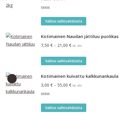
Arvostelu
tuotteesta:
Tällä
5.00
/ 5
Valitse vaihtoehdoista
tuotteella
on
Kotimainen Naudan jättiluu puolikas
useampi
Hintaluokka:
7,50
€
–
21,00
€
sis. alv
muunnelma.
7,50 €
Voit
-
Tällä
Valitse vaihtoehdoista
tehdä
21,00 €
tuotteella
valinnat
on
Kotimainen kuivattu kalkkunankaula
tuotteen
useampi
Hintaluokka:
3,00
€
–
55,00
€
sis. alv
sivulla.
muunnelma.
3,00 €
Voit
Arvostelu
-
tuotteesta:
tehdä
Tällä
5.00
/ 5
55,00 €
Valitse vaihtoehdoista
valinnat
tuotteella
tuotteen
on
sivulla.
useampi