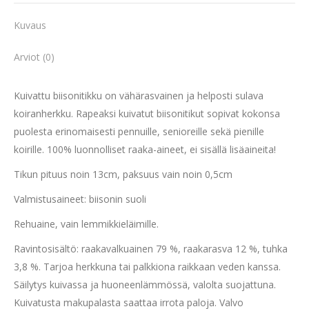
Kuvaus
Arviot (0)
Kuivattu biisonitikku on vähärasvainen ja helposti sulava
koiranherkku. Rapeaksi kuivatut biisonitikut sopivat kokonsa
puolesta erinomaisesti pennuille, senioreille sekä pienille
koirille. 100% luonnolliset raaka-aineet, ei sisällä lisäaineita!
Tikun pituus noin 13cm, paksuus vain noin 0,5cm
Valmistusaineet: biisonin suoli
Rehuaine, vain lemmikkieläimille.
Ravintosisältö: raakavalkuainen 79 %, raakarasva 12 %, tuhka
3,8 %. Tarjoa herkkuna tai palkkiona raikkaan veden kanssa.
Säilytys kuivassa ja huoneenlämmössä, valolta suojattuna.
Kuivatusta makupalasta saattaa irrota paloja. Valvo