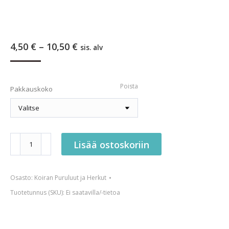
Hintaluokka:
4,50
€
–
10,50
€
sis. alv
4,50 €
-
10,50 €
Poista
Pakkauskoko
Kuivattu
Lisää ostoskoriin
biisonitikku
määrä
Osasto:
Koiran Puruluut ja Herkut
Tuotetunnus (SKU):
Ei saatavilla/-tietoa