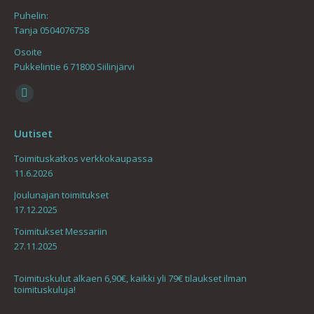
Puhelin:
Tanja 0504076758
Osoite
Pukkelintie 6 71800 Siilinjärvi
Find us on:
Mail
page
Uutiset
opens
in
Toimituskatkos verkkokaupassa
11.6.2026
new
window
Joulunajan toimitukset
17.12.2025
Toimitukset Messariin
27.11.2025
Toimituskulut alkaen 6,90€, kaikki yli 79€ tilaukset ilman
toimituskuluja!