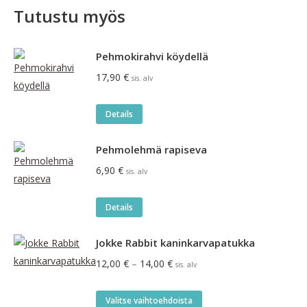
Tutustu myös
Pehmokirahvi köydellä
17,90
€
sis. alv
Details
Pehmolehmä rapiseva
6,90
€
sis. alv
Details
Jokke Rabbit kaninkarvapatukka
Hintaluokka:
12,00
€
–
14,00
€
sis. alv
12,00 €
-
Tällä
Valitse vaihtoehdoista