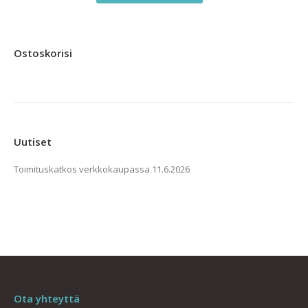
14,00 €
tuotteella
on
useampi
Ostoskorisi
muunnelma.
Voit
tehdä
valinnat
tuotteen
Uutiset
sivulla.
Toimituskatkos verkkokaupassa
11.6.2026
Ota yhteyttä