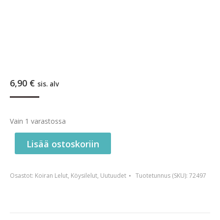
6,90
€
sis. alv
Vain 1 varastossa
Lisää ostoskoriin
Osastot:
Koiran Lelut
,
Köysilelut
,
Uutuudet
Tuotetunnus (SKU):
72497