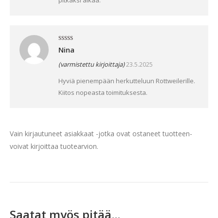
Arvostelu
Nina
tuotteesta:
5
/ 5
(varmistettu kirjoittaja)
23.5.2025
Hyviä pienempään herkutteluun Rottweilerille.
Kiitos nopeasta toimituksesta.
Vain kirjautuneet asiakkaat -jotka ovat ostaneet tuotteen-
voivat kirjoittaa tuotearvion.
Saatat myös pitää...