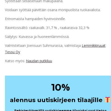
Syötetään sellaisenaan makupalana.
Voidaan syöttää päivittäin osana monipuolista ruokavaliota.
Erinomaista hampaiden hyvinvoinnille.
Ravintosisältö: raakavalk. 31,7 % , raakarasva 32,3 %
Säilytys: Kuivassa ja huoneenlämmössä.
Valmistetaan Joensuun Suhmurassa, valmistaja
Lemmikkiruuat
Tessu Oy
Katso myös:
Naudan putkiluu
%
10
alennus uutiskirjeen tilaajille
Rekisteröitymällä uutiskirjeemme tilaajaksi saat tietoa