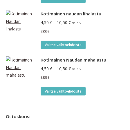
tuotteella
on
Kotimainen naudan lihalastu
useampi
Hintaluokka:
4,50
€
–
10,50
€
sis. alv
muunnelma.
4,50 €
Voit
Arvostelu
-
tuotteesta:
tehdä
Tällä
5.00
/ 5
10,50 €
Valitse vaihtoehdoista
valinnat
tuotteella
tuotteen
on
Kotimainen Naudan mahalastu
sivulla.
useampi
Hintaluokka:
4,50
€
–
10,50
€
sis. alv
muunnelma.
4,50 €
Voit
Arvostelu
-
tuotteesta:
tehdä
Tällä
5.00
/ 5
10,50 €
Valitse vaihtoehdoista
valinnat
tuotteella
tuotteen
on
sivulla.
useampi
Ostoskorisi
muunnelma.
Voit