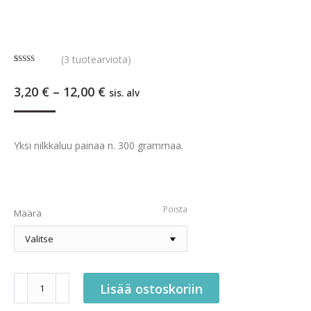
(
3
tuotearviota)
Arvio
3
5.00
5:stä
Hintaluokka:
3,20
€
–
12,00
€
perustuen
sis. alv
asiakkaan
3,20 €
arvotukseen.
-
12,00 €
Yksi nilkkaluu painaa n. 300 grammaa.
Poista
Määrä
Kotimainen
Lisää ostoskoriin
Naudan