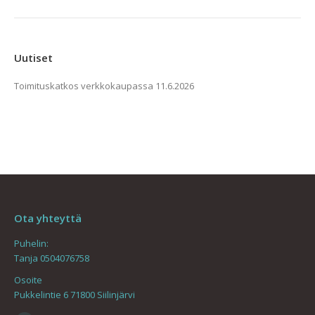
tehdä
valinnat
tuotteen
Uutiset
sivulla.
Toimituskatkos verkkokaupassa
11.6.2026
Ota yhteyttä
Puhelin:
Tanja 0504076758
Osoite
Pukkelintie 6 71800 Siilinjärvi