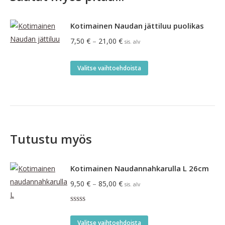
Kotimainen Naudan jättiluu puolikas
Hintaluokka:
7,50
€
–
21,00
€
sis. alv
7,50 €
-
Tällä
Valitse vaihtoehdoista
21,00 €
tuotteella
on
useampi
muunnelma.
Voit
Tutustu myös
tehdä
valinnat
Kotimainen Naudannahkarulla L 26cm
tuotteen
Hintaluokka:
9,50
€
–
85,00
€
sivulla.
sis. alv
9,50 €
Arvostelu
-
tuotteesta:
Tällä
5.00
/ 5
85,00 €
Valitse vaihtoehdoista