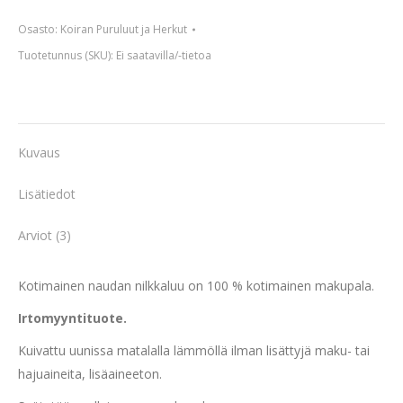
nilkkaluu
Osasto:
Koiran Puruluut ja Herkut
määrä
Tuotetunnus (SKU):
Ei saatavilla/-tietoa
Kuvaus
Lisätiedot
Arviot (3)
Kotimainen naudan nilkkaluu on 100 % kotimainen makupala.
Irtomyyntituote.
Kuivattu uunissa matalalla lämmöllä ilman lisättyjä maku- tai
hajuaineita, lisäaineeton.