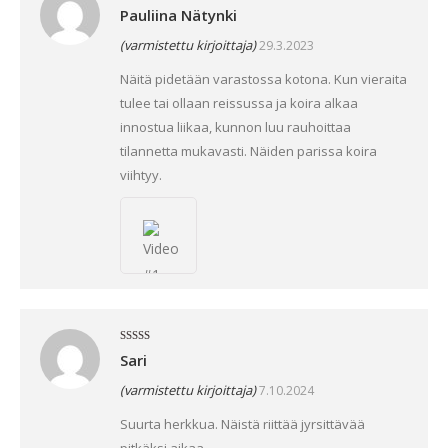
Arvostelu
Pauliina Nätynki
tuotteesta:
5
/ 5
(varmistettu kirjoittaja)
29.3.2023
Näitä pidetään varastossa kotona. Kun vieraita
tulee tai ollaan reissussa ja koira alkaa
innostua liikaa, kunnon luu rauhoittaa
tilannetta mukavasti. Näiden parissa koira
viihtyy.
Arvostelu
Sari
tuotteesta:
5
/ 5
(varmistettu kirjoittaja)
7.10.2024
Suurta herkkua. Näistä riittää jyrsittävää
pitkäksi aikaa.