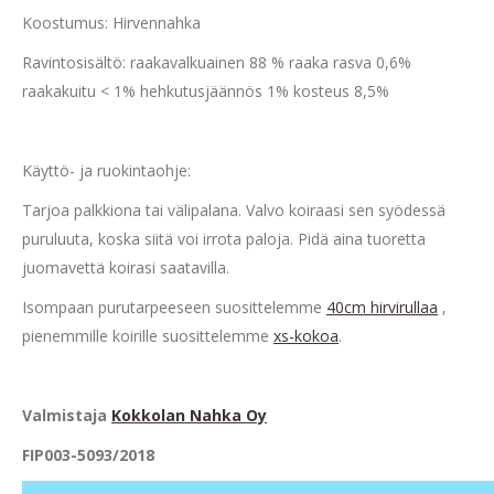
Koostumus: Hirvennahka
Ravintosisältö: raakavalkuainen 88 % raaka rasva 0,6%
raakakuitu < 1% hehkutusjäännös 1% kosteus 8,5%
Käyttö- ja ruokintaohje:
Tarjoa palkkiona tai välipalana. Valvo koiraasi sen syödessä
puruluuta, koska siitä voi irrota paloja. Pidä aina tuoretta
juomavettä koirasi saatavilla.
Isompaan purutarpeeseen suosittelemme
40cm hirvirullaa
,
pienemmille koirille suosittelemme
xs-kokoa
.
Va
l
mistaja
Kokkolan Nahka Oy
FIP003-5093/2018