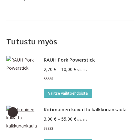
Tutustu myös
RAUH Pork Powerstick
Hintaluokka:
2,70
€
–
10,00
€
sis. alv
2,70 €
Arvostelu
-
tuotteesta:
Tällä
3.00
/ 5
10,00 €
Valitse vaihtoehdoista
tuotteella
on
Kotimainen kuivattu kalkkunankaula
useampi
Hintaluokka:
3,00
€
–
55,00
€
sis. alv
muunnelma.
3,00 €
Voit
Arvostelu
-
tuotteesta: