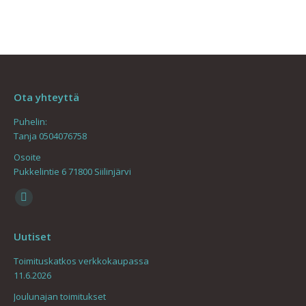
Ota yhteyttä
Puhelin:
Tanja 0504076758
Osoite
Pukkelintie 6 71800 Siilinjärvi
Find us on:
Mail
page
Uutiset
opens
in
Toimituskatkos verkkokaupassa
11.6.2026
new
window
Joulunajan toimitukset