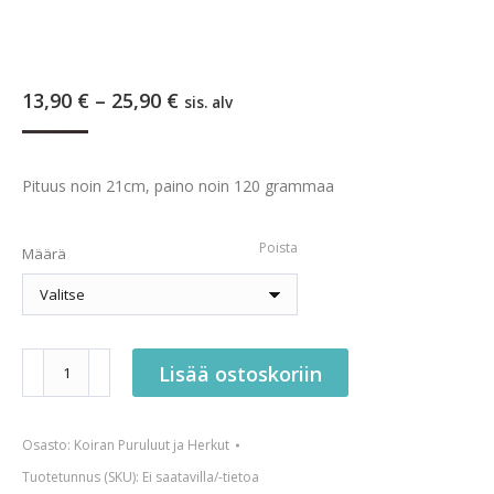
Hintaluokka:
13,90
€
–
25,90
€
sis. alv
13,90 €
-
25,90 €
Pituus noin 21cm, paino noin 120 grammaa
Poista
Määrä
Kotimainen
Lisää ostoskoriin
hirvirulla
M-
Osasto:
Koiran Puruluut ja Herkut
koko
määrä
Tuotetunnus (SKU):
Ei saatavilla/-tietoa