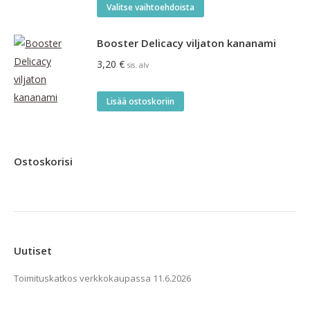
tehdä
Tällä
5.00
/ 5
55,00 €
Valitse vaihtoehdoista
valinnat
tuotteella
tuotteen
on
Booster Delicacy viljaton kananami
sivulla.
useampi
3,20
€
sis. alv
muunnelma.
Voit
Lisää ostoskoriin
tehdä
valinnat
tuotteen
Ostoskorisi
sivulla.
Uutiset
Toimituskatkos verkkokaupassa
11.6.2026