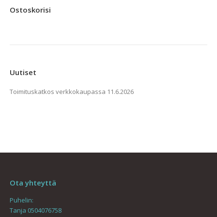
useampi
Ostoskorisi
muunnelma.
Voit
tehdä
valinnat
tuotteen
Uutiset
sivulla.
Toimituskatkos verkkokaupassa
11.6.2026
Ota yhteyttä
Puhelin:
Tanja 0504076758