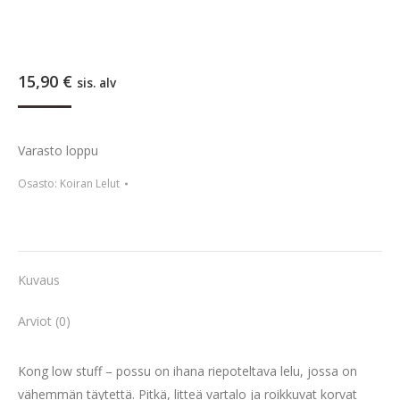
15,90
€
sis. alv
Varasto loppu
Osasto:
Koiran Lelut
Kuvaus
Arviot (0)
Kong low stuff – possu on ihana riepoteltava lelu, jossa on
vähemmän täytettä.
Pitkä, litteä vartalo ja roikkuvat korvat