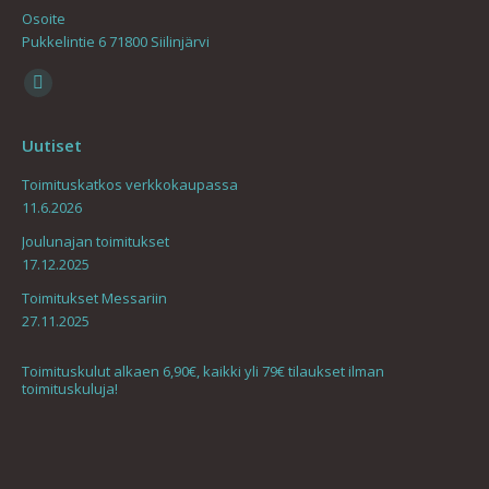
Osoite
Pukkelintie 6 71800 Siilinjärvi
Find us on:
Mail
page
Uutiset
opens
in
Toimituskatkos verkkokaupassa
11.6.2026
new
window
Joulunajan toimitukset
17.12.2025
Toimitukset Messariin
27.11.2025
Toimituskulut alkaen 6,90€, kaikki yli 79€ tilaukset ilman
toimituskuluja!