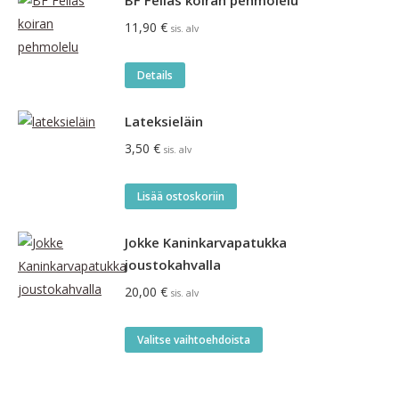
BF Fellas koiran pehmolelu
11,90
€
sis. alv
Details
Lateksieläin
3,50
€
sis. alv
Lisää ostoskoriin
Jokke Kaninkarvapatukka
joustokahvalla
20,00
€
sis. alv
Tällä
Valitse vaihtoehdoista
tuotteella
on