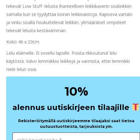
tekevät Low Stuff -lelusta ihanteellisen leikkikaverin sisäleikkiin
samalla kun se tyydyttää koiran leikkivaistoja. Rapiseva vartalo
ja vinku sisällä houkuttelevat leikkiin, ylimääräiset ompeleet
tekevät lelusta kestävämmän.
Koko 46 x 23cm.
Lelu eläimelle. Ei sovellu lapsille. Poista rikkoutunut lelu
käytöstä. Valvo lemmikkisi leikkejä ja varmista, ettei lemmikki
niele lelun osia.
%
10
alennus uutiskirjeen tilaajille
Rekisteröitymällä uutiskirjeemme tilaajaksi saat tietoa
uutuustuotteista, tarjouksista ym.