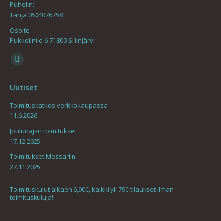
Puhelin:
Tanja 0504076758
Osoite
Pukkelintie 6 71800 Siilinjärvi
Find us on:
Mail
page
Uutiset
opens
in
Toimituskatkos verkkokaupassa
11.6.2026
new
window
Joulunajan toimitukset
17.12.2025
Toimitukset Messariin
27.11.2025
Toimituskulut alkaen 6,90€, kaikki yli 79€ tilaukset ilman
toimituskuluja!