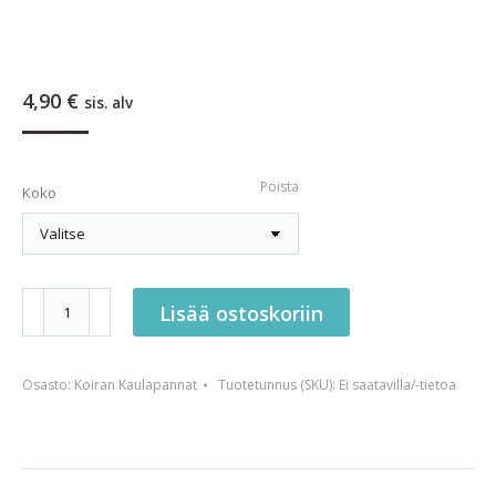
4,90
€
sis. alv
Poista
Koko
Ketjupanta
Lisää ostoskoriin
määrä
Osasto:
Koiran Kaulapannat
Tuotetunnus (SKU):
Ei saatavilla/-tietoa