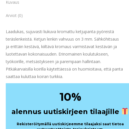
Kuvaus
Arviot (0)
Laadukas, sujuvasti liukuva kromattu ketjupanta pyöreistä
teräslenkeistä. Ketjun lenkin vahvuus on 3 mm. Sähköhitsaus
ja erittäin kestävä, kiiltävä kromaus varmistavat kestävän ja
luotettavan kokonaisuuden. Erinomainen koulutukseen,
työkoirille, metsästykseen ja parempaan hallintaan.
Pitkäkarvaisilla koirilla käytettäessä on huomioitava, että panta
saattaa kuluttaa koiran turkkia.
%
10
alennus uutiskirjeen tilaajille
Rekisteröitymällä uutiskirjeemme tilaajaksi saat tietoa