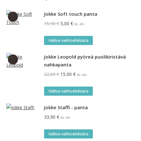
Jokke Soft touch panta
Alkuperäinen
Nykyinen
15,90
€
5,00
€
sis. alv
hinta
hinta
oli:
on:
Tällä
Valitse vaihtoehdoista
15,90 €.
5,00 €.
tuotteella
on
Jokke Leopold pyöreä puolikiristävä
useampi
nahkapanta
muunnelma.
Alkuperäinen
Nykyinen
22,00
€
15,00
€
sis. alv
Voit
hinta
hinta
tehdä
oli:
on:
Tällä
Valitse vaihtoehdoista
valinnat
22,00 €.
15,00 €.
tuotteella
tuotteen
on
Jokke Staffi - panta
sivulla.
useampi
33,90
€
sis. alv
muunnelma.
Voit
Tällä
Valitse vaihtoehdoista
tehdä