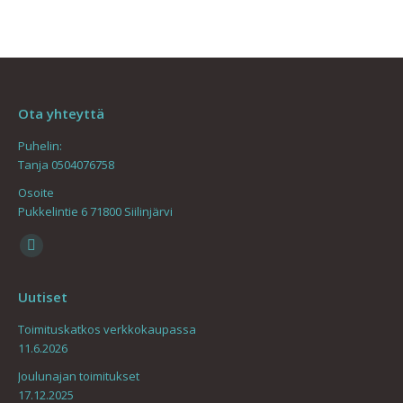
Ota yhteyttä
Puhelin:
Tanja 0504076758
Osoite
Pukkelintie 6 71800 Siilinjärvi
Find us on:
Mail
page
Uutiset
opens
in
Toimituskatkos verkkokaupassa
11.6.2026
new
window
Joulunajan toimitukset
17.12.2025