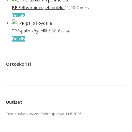
BF Fellas koiran pehmolelu
11,90
€
sis. alv
Details
TPR-pallo köydellä
6,90
€
sis. alv
Details
Ostoskorisi
Uutiset
Toimituskatkos verkkokaupassa
11.6.2026