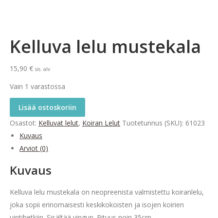
Kelluva lelu mustekala
15,90
€
sis. alv
Vain 1 varastossa
Lisää ostoskoriin
Osastot:
Kelluvat lelut
,
Koiran Lelut
Tuotetunnus (SKU):
61023
Kuvaus
Arviot (0)
Kuvaus
Kelluva lelu mustekala on neopreenista valmistettu koiranlelu,
joka sopii erinomaisesti keskikokoisten ja isojen koirien
uintihetkiin. Sisältää vingun. Pituus noin 35cm.