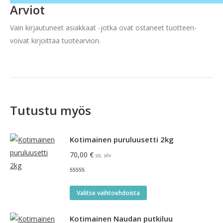
Arviot
Vain kirjautuneet asiakkaat -jotka ovat ostaneet tuotteen-
voivat kirjoittaa tuotearvion.
Tutustu myös
Kotimainen puruluusetti 2kg
70,00
€
sis. alv
Arvostelu
tuotteesta:
Tällä
5.00
/ 5
Valitse vaihtoehdoista
tuotteella
on
Kotimainen Naudan putkiluu