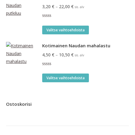
useampi
Hintaluokka:
3,20
€
–
22,00
€
sis. alv
muunnelma.
3,20 €
Voit
Arvostelu
-
tuotteesta:
tehdä
Tällä
5.00
/ 5
22,00 €
Valitse vaihtoehdoista
valinnat
tuotteella
tuotteen
on
Kotimainen Naudan mahalastu
sivulla.
useampi
Hintaluokka:
4,50
€
–
10,50
€
sis. alv
muunnelma.
4,50 €
Voit
Arvostelu
-
tuotteesta:
tehdä
Tällä
5.00
/ 5
10,50 €
Valitse vaihtoehdoista
valinnat
tuotteella
tuotteen
on
sivulla.
useampi
Ostoskorisi
muunnelma.
Voit
tehdä
valinnat