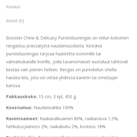
Kuvaus
Arviot (0)
Booster Chew & Delicacy Puristeluurengas on reilun kokoinen
rengasluu prässätystä naudanvuodasta. Kestävä
puristeluurengas tarjoaa haastetta isommille tai
vahvaleukaisille koirille, joilla tavanomaiset vuotaluut tahtovat
kestää vain pienen hetken. Rengas on pureskelun ohella
hauska lelu, jota voi vetää yhdessä kaverin tai omistajan
kanssa.
Pakkauskoko:
15 cm, 3 kpl, 450 g.
Koostumus:
Naudannahka 100%.
Ravintoaineet:
Raakavalkuainen 80%, raakarasva 1,5%,
hehkutusjäännös 2%, raakakuitu 2%, kosteus 18%.