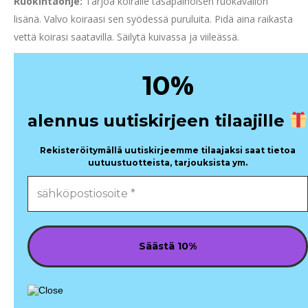
Ruokintaohje:
Tarjoa koiralle tasapainoisen ruokavalion
lisänä. Valvo koiraasi sen syödessä puruluita. Pidä aina raikasta
vettä koirasi saatavilla. Säilytä kuivassa ja viileässä.
%
10
alennus uutiskirjeen tilaajille
Rekisteröitymällä uutiskirjeemme tilaajaksi saat tietoa
uutuustuotteista, tarjouksista ym.