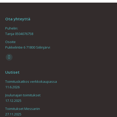
Ota yhteyttä
Puhelin:
Tanja 0504076758
Osoite
Pukkelintie 6 71800 Siilinjärvi
Find us on:
Mail
page
Uutiset
opens
in
Toimituskatkos verkkokaupassa
11.6.2026
new
window
Joulunajan toimitukset
17.12.2025
Toimitukset Messariin
27.11.2025