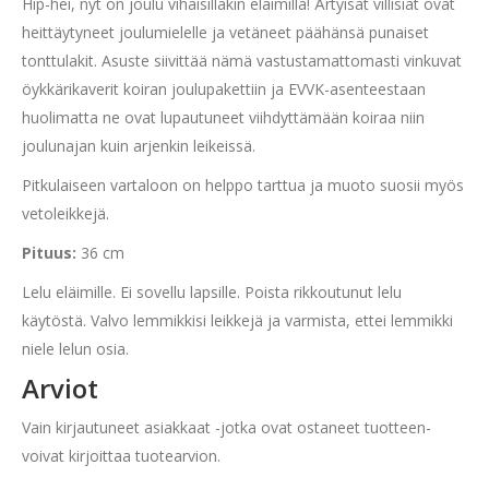
Hip-hei, nyt on joulu vihaisillakin eläimillä! Ärtyisät villisiat ovat
heittäytyneet joulumielelle ja vetäneet päähänsä punaiset
tonttulakit. Asuste siivittää nämä vastustamattomasti vinkuvat
öykkärikaverit koiran joulupakettiin ja EVVK-asenteestaan
huolimatta ne ovat lupautuneet viihdyttämään koiraa niin
joulunajan kuin arjenkin leikeissä.
Pitkulaiseen vartaloon on helppo tarttua ja muoto suosii myös
vetoleikkejä.
Pituus:
36 cm
Lelu eläimille. Ei sovellu lapsille. Poista rikkoutunut lelu
käytöstä. Valvo lemmikkisi leikkejä ja varmista, ettei lemmikki
niele lelun osia.
Arviot
Vain kirjautuneet asiakkaat -jotka ovat ostaneet tuotteen-
voivat kirjoittaa tuotearvion.