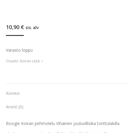
10,90
€
sis. alv
Varasto loppu
Osasto:
Koiran Lelut
Kuvaus
Arviot (0)
Boogie Koiran pehmolelu Vihainen jouluvillisika tonttulakilla.