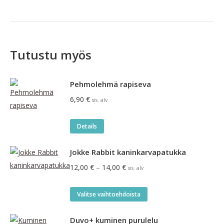
Tutustu myös
Pehmolehmä rapiseva
6,90
€
sis. alv
Details
Jokke Rabbit kaninkarvapatukka
Hintaluokka:
12,00
€
–
14,00
€
sis. alv
12,00 €
-
Tällä
Valitse vaihtoehdoista
14,00 €
tuotteella
on
Duvo+ kuminen purulelu