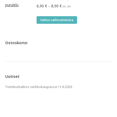
useampi
Hintaluokka:
6,90
€
–
8,90
€
sis. alv
muunnelma.
6,90 €
Voit
-
Tällä
Valitse vaihtoehdoista
tehdä
8,90 €
tuotteella
valinnat
on
tuotteen
useampi
Ostoskorisi
sivulla.
muunnelma.
Voit
tehdä
valinnat
tuotteen
Uutiset
sivulla.
Toimituskatkos verkkokaupassa
11.6.2026