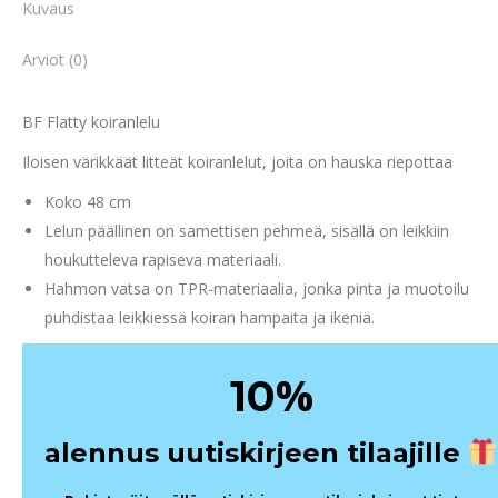
Kuvaus
Arviot (0)
BF Flatty koiranlelu
Iloisen värikkäät litteät koiranlelut, joita on hauska riepottaa
Koko 48 cm
Lelun päällinen on samettisen pehmeä, sisällä on leikkiin
houkutteleva rapiseva materiaali.
Hahmon vatsa on TPR-materiaalia, jonka pinta ja muotoilu
puhdistaa leikkiessä koiran hampaita ja ikeniä.
%
10
alennus uutiskirjeen tilaajille