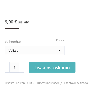
9,90
€
sis. alv
Poista
Vaihtoehto
BF
Lisää ostoskoriin
Flatty
koiranlelu
Osasto:
Koiran Lelut
Tuotetunnus (SKU):
Ei saatavilla/-tietoa
määrä