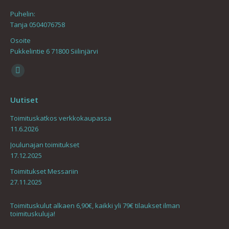
Puhelin:
Tanja 0504076758
Osoite
Pukkelintie 6 71800 Siilinjärvi
Find us on:
Mail
page
Uutiset
opens
in
Toimituskatkos verkkokaupassa
11.6.2026
new
window
Joulunajan toimitukset
17.12.2025
Toimitukset Messariin
27.11.2025
Toimituskulut alkaen 6,90€, kaikki yli 79€ tilaukset ilman
toimituskuluja!