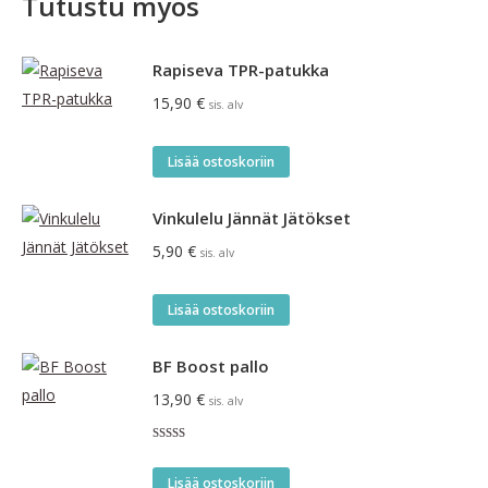
Tutustu myös
Rapiseva TPR-patukka
15,90
€
sis. alv
Lisää ostoskoriin
Vinkulelu Jännät Jätökset
5,90
€
sis. alv
Lisää ostoskoriin
BF Boost pallo
13,90
€
sis. alv
Arvostelu
tuotteesta:
4.00
/ 5
Lisää ostoskoriin